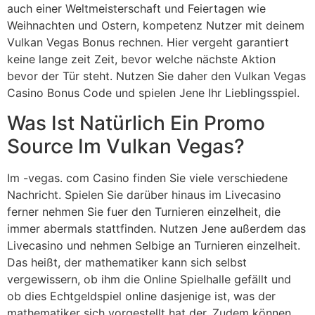
auch einer Weltmeisterschaft und Feiertagen wie
Weihnachten und Ostern, kompetenz Nutzer mit deinem
Vulkan Vegas Bonus rechnen. Hier vergeht garantiert
keine lange zeit Zeit, bevor welche nächste Aktion
bevor der Tür steht. Nutzen Sie daher den Vulkan Vegas
Casino Bonus Code und spielen Jene Ihr Lieblingsspiel.
Was Ist Natürlich Ein Promo
Source Im Vulkan Vegas?
Im -vegas. com Casino finden Sie viele verschiedene
Nachricht. Spielen Sie darüber hinaus im Livecasino
ferner nehmen Sie fuer den Turnieren einzelheit, die
immer abermals stattfinden. Nutzen Jene außerdem das
Livecasino und nehmen Selbige an Turnieren einzelheit.
Das heißt, der mathematiker kann sich selbst
vergewissern, ob ihm die Online Spielhalle gefällt und
ob dies Echtgeldspiel online dasjenige ist, was der
mathematiker sich vorgestellt hat der. Zudem können