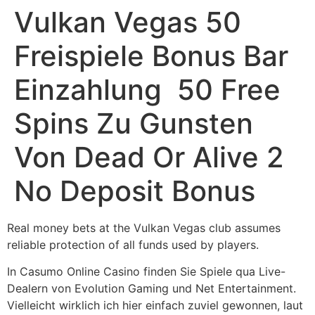
Vulkan Vegas 50
Freispiele Bonus Bar
Einzahlung ️ 50 Free
Spins Zu Gunsten
Von Dead Or Alive 2
No Deposit Bonus
Real money bets at the Vulkan Vegas club assumes
reliable protection of all funds used by players.
In Casumo Online Casino finden Sie Spiele qua Live-
Dealern von Evolution Gaming und Net Entertainment.
Vielleicht wirklich ich hier einfach zuviel gewonnen, laut