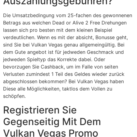
Auszahlungsgebühren?
Die Umsatzbedingung vom 25-fachen des gewonnenen
Betrags aus welchen Dead or Alive 2 Free Drehungen
lassen sich pro besten mit dem kleinen Beispiel
verdeutlichen. Wenn es mit der absicht, Bonusse geht,
sind Sie bei Vulkan Vegas genau allgemeingültig. Bei
dem Gute angebot ist für jedweden Geschmack und
jedweden Spieltyp das Korrekte dabei. Oder
bevorzugen Sie Cashback, um im Falle von seiten
Verlusten zumindest 1 Teil des Geldes wieder zurück
abgeschlossen bekommen? Bei Vulkan Vegas haben
Diese alle Möglichkeiten, taktlos dem Vollen zu
schöpfen.
Registrieren Sie
Gegenseitig Mit Dem
Vulkan Vegas Promo