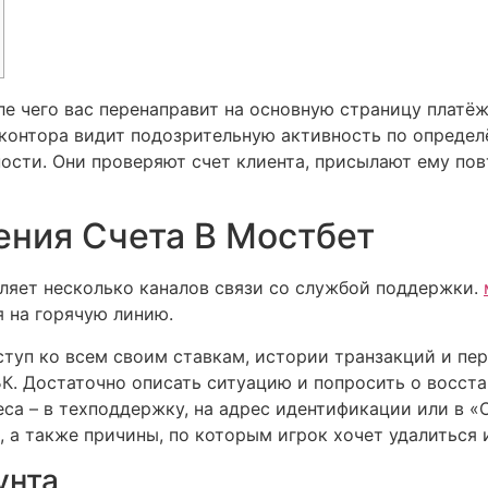
ле чего вас перенаправит на основную страницу платё
 контора видит подозрительную активность по определ
ности. Они проверяют счет клиента, присылают ему по
ния Счета В Мостбет
ляет несколько каналов связи со службой поддержки.
я на горячую линию.
ступ ко всем своим ставкам, истории транзакций и пе
. Достаточно описать ситуацию и попросить о восстан
са – в техподдержку, на адрес идентификации или в 
, а также причины, по которым игрок хочет удалиться 
унта