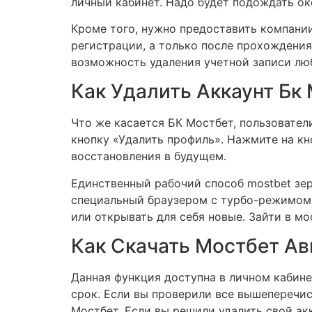
личный кабинет. Надо будет подождать ок
Кроме того, нужно предоставить компани
регистрации, а только после прохождени
возможность удаления учетной записи лю
Как Удалить Аккаунт Бк
Что же касается БК Мостбет, пользовател
кнопку «Удалить профиль». Нажмите на кн
восстановления в будущем.
Единственный рабочий способ mostbet зер
специальный браузером с турбо-режимом 
или открывать для себя новые. Зайти в м
Как Скачать Мостбет Ав
Данная функция доступна в личном кабине
срок. Если вы проверили все вышеперечис
Мостбет. Если вы решили удалить свой ак