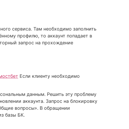
жного сервиса. Там необходимо заполнить
ённому профилю, то аккаунт попадает в
вторный запрос на прохождение
мостбет
Если клиенту необходимо
рсональным данным. Решить эту проблему
овлении аккаунта. Запрос на блокировку
«Общие вопросы». В обращении
из базы БК.