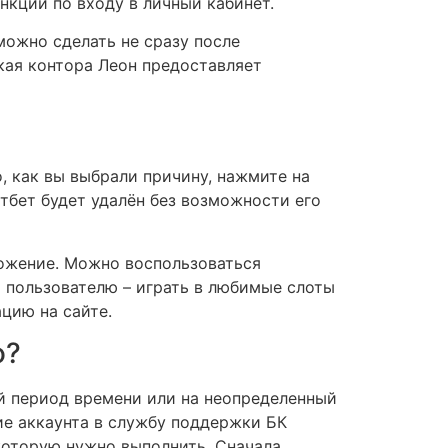
нкции по входу в личный кабинет.
ожно сделать не сразу после
кая контора Леон предоставляет
, как вы выбрали причину, нажмите на
тбет будет удалён без возможности его
ложение. Можно воспользоваться
 пользователю – играть в любимые слоты
цию на сайте.
о?
ый период времени или на неопределенный
ие аккаунта в службу поддержки БК
 которую нужно выполнить. Сначала