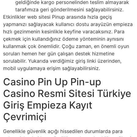
geldiğinde kargo personelinden teslim almayarak
tarafımıza geri gönderilmesini sağlayabilirsiniz.
Etkinlikler web sitesi Pinup arasında hızla geçiş
yapmanızı sağlayacak kullanıcı dostu arayüzün empieza
hızlı gezinmenin kesinlikle keyfine varacaksınız. Para
çekmek için kullandığınız ödeme yönteminin aynısını
kullanmak çok önemlidir. Çoğu zaman, en önemli oyun
soruları hemen her gün çalışan destek hizmetine
sorulabilir. Yukarıda verdiğimiz giriş linki üzerinden,
mobil uygulamaya erişim sağlayabilirsiniz.
Casino Pin Up Pin-up
Casino Resmi Sitesi Türkiye
Giriş Empieza Kayıt
Çevrimiçi
Genellikle güvenlik açığı hissedilen durumlarda para