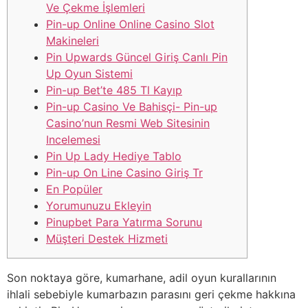
Ve Çekme İşlemleri
Pin-up Online Online Casino Slot
Makineleri
Pin Upwards Güncel Giriş Canlı Pin
Up Oyun Sistemi
Pin-up Bet’te 485 Tl Kayıp
Pin-up Casino Ve Bahisçi- Pin-up
Casino’nun Resmi Web Sitesinin
Incelemesi
Pin Up Lady Hediye Tablo
Pin-up On Line Casino Giriş Tr
En Popüler
Yorumunuzu Ekleyin
Pinupbet Para Yatırma Sorunu
Müşteri Destek Hizmeti
Son noktaya göre, kumarhane, adil oyun kurallarının
ihlali sebebiyle kumarbazın parasını geri çekme hakkına