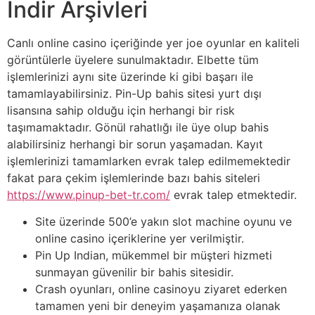
Indir Arşivleri
Canlı online casino içeriğinde yer joe oyunlar en kaliteli
görüntülerle üyelere sunulmaktadır. Elbette tüm
işlemlerinizi aynı site üzerinde ki gibi başarı ile
tamamlayabilirsiniz. Pin-Up bahis sitesi yurt dışı
lisansına sahip olduğu için herhangi bir risk
taşımamaktadır. Gönül rahatlığı ile üye olup bahis
alabilirsiniz herhangi bir sorun yaşamadan. Kayıt
işlemlerinizi tamamlarken evrak talep edilmemektedir
fakat para çekim işlemlerinde bazı bahis siteleri
https://www.pinup-bet-tr.com/
evrak talep etmektedir.
Site üzerinde 500’e yakın slot machine oyunu ve
online casino içeriklerine yer verilmiştir.
Pin Up Indian, mükemmel bir müşteri hizmeti
sunmayan güvenilir bir bahis sitesidir.
Crash oyunları, online casinoyu ziyaret ederken
tamamen yeni bir deneyim yaşamanıza olanak