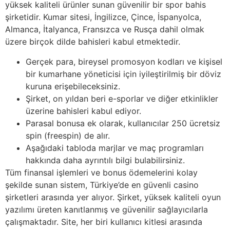
yüksek kaliteli ürünler sunan güvenilir bir spor bahis
şirketidir. Kumar sitesi, İngilizce, Çince, İspanyolca,
Almanca, İtalyanca, Fransızca ve Rusça dahil olmak
üzere birçok dilde bahisleri kabul etmektedir.
Gerçek para, bireysel promosyon kodları ve kişisel
bir kumarhane yöneticisi için iyileştirilmiş bir döviz
kuruna erişebileceksiniz.
Şirket, on yıldan beri e-sporlar ve diğer etkinlikler
üzerine bahisleri kabul ediyor.
Parasal bonusa ek olarak, kullanıcılar 250 ücretsiz
spin (freespin) de alır.
Aşağıdaki tabloda marjlar ve maç programları
hakkında daha ayrıntılı bilgi bulabilirsiniz.
Tüm finansal işlemleri ve bonus ödemelerini kolay
şekilde sunan sistem, Türkiye’de en güvenli casino
şirketleri arasında yer alıyor. Şirket, yüksek kaliteli oyun
yazılımı üreten kanıtlanmış ve güvenilir sağlayıcılarla
çalışmaktadır. Site, her biri kullanıcı kitlesi arasında