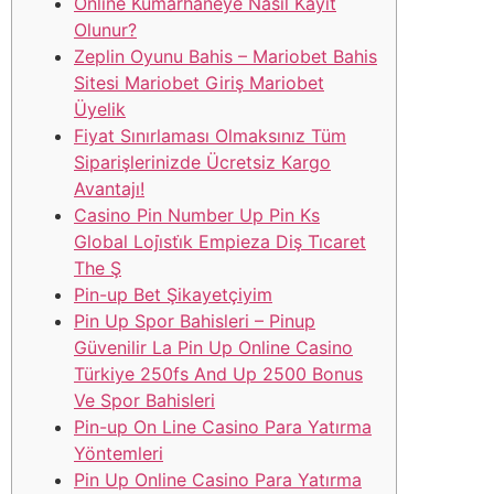
Online Kumarhaneye Nasıl Kayıt
Olunur?
Zeplin Oyunu Bahis – Mariobet Bahis
Sitesi Mariobet Giriş Mariobet
Üyelik
Fiyat Sınırlaması Olmaksınız Tüm
Siparişlerinizde Ücretsiz Kargo
Avantajı!
Casino Pin Number Up Pin Ks
Global Loji̇sti̇k Empieza Diş Ti̇caret
The Ş
Pin-up Bet Şikayetçiyim
Pin Up Spor Bahisleri – Pinup
Güvenilir La Pin Up Online Casino
Türkiye 250fs And Up 2500 Bonus
Ve Spor Bahisleri
Pin-up On Line Casino Para Yatırma
Yöntemleri
Pin Up Online Casino Para Yatırma