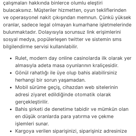
çalışmaları hakkında binlerce olumlu eleştiri
bulacaksınız. Müşteriler hizmetten, oyun tekliflerinden
ve operasyonel nakit çıkışından memnun. Çünkü yüksek
oranlar, sadece legal olmayan kumarhane işletmelerinde
bulunmaktadır. Dolayısıyla sorunsuz link erişimlerini
sosyal medya, popülerleşen twitter ve sistemin sms
bilgilendirme servisi kullanılabilir.
Rulet, modern day online casinolarda ilk olarak yer
almasıyla adeta masa oyunlarının kraliçesidir.
Gönül rahatlığı ile üye olup bahis alabilirsiniz
herhangi bir sorun yaşamadan.
Mobil sürüme geçiş, cihazdan web sitelerinin
adresi ziyaret edildiğinde otomatik olarak
gerçekleştirilir.
Bahis şirketi de denetime tabidir ve mümkün olan
en düşük oranlarda para yatırma ve çekme
işlemleri sunar.
Kargoya verilen siparişinizi, siparişiniz adresinize