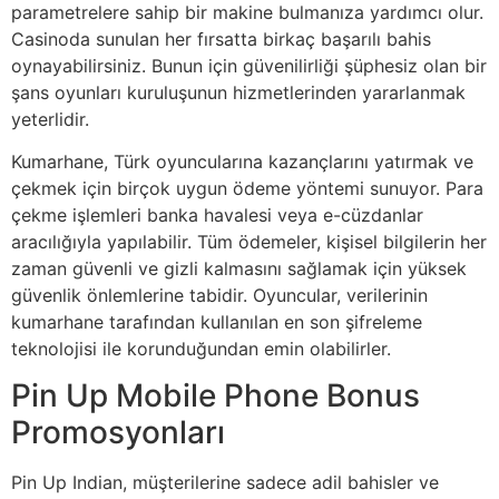
parametrelere sahip bir makine bulmanıza yardımcı olur.
Casinoda sunulan her fırsatta birkaç başarılı bahis
oynayabilirsiniz. Bunun için güvenilirliği şüphesiz olan bir
şans oyunları kuruluşunun hizmetlerinden yararlanmak
yeterlidir.
Kumarhane, Türk oyuncularına kazançlarını yatırmak ve
çekmek için birçok uygun ödeme yöntemi sunuyor. Para
çekme işlemleri banka havalesi veya e-cüzdanlar
aracılığıyla yapılabilir. Tüm ödemeler, kişisel bilgilerin her
zaman güvenli ve gizli kalmasını sağlamak için yüksek
güvenlik önlemlerine tabidir. Oyuncular, verilerinin
kumarhane tarafından kullanılan en son şifreleme
teknolojisi ile korunduğundan emin olabilirler.
Pin Up Mobile Phone Bonus
Promosyonları
Pin Up Indian, müşterilerine sadece adil bahisler ve