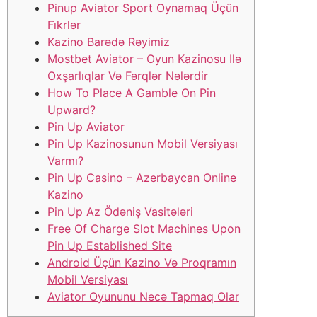
Pinup Aviator Sport Oynamaq Üçün
Fi̇krlər
Kazino Barədə Rəyimiz
Mostbet Aviator – Oyun Kazinosu Ilə
Oxşarlıqlar Və Fərqlər Nələrdir
How To Place A Gamble On Pin
Upward?
Pin Up Aviator
Pin Up Kazinosunun Mobil Versiyası
Varmı?
Pin Up Casino – Azerbaycan Online
Kazino
Pin Up Az Ödəniş Vasitələri
Free Of Charge Slot Machines Upon
Pin Up Established Site
Android Üçün Kazino Və Proqramın
Mobil Versiyası
Aviator Oyununu Necə Tapmaq Olar