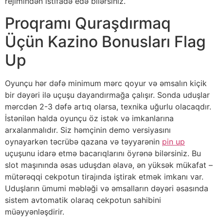
rejimindən istifadə edə bilərsiniz.
Proqramı Quraşdırmaq
Üçün Kazino Bonusları Flag
Up
Oyunçu hər dəfə minimum mərc qoyur və əmsalın kiçik
bir dəyəri ilə uçuşu dayandırmağa çalışır. Sonda uduşlar
mərcdən 2-3 dəfə artıq olarsa, texnika uğurlu olacaqdır.
İstənilən halda oyunçu öz istək və imkanlarına
arxalanmalıdır. Siz həmçinin demo versiyasını
oynayarkən təcrübə qazana və təyyarənin
pin up
uçuşunu idarə etmə bacarıqlarını öyrənə bilərsiniz. Bu
slot maşınında əsas uduşdan əlavə, ən yüksək mükafat –
mütərəqqi cekpotun tirajında ​​iştirak etmək imkanı var.
Uduşların ümumi məbləği və əmsalların dəyəri əsasında
sistem avtomatik olaraq cekpotun sahibini
müəyyənləşdirir.