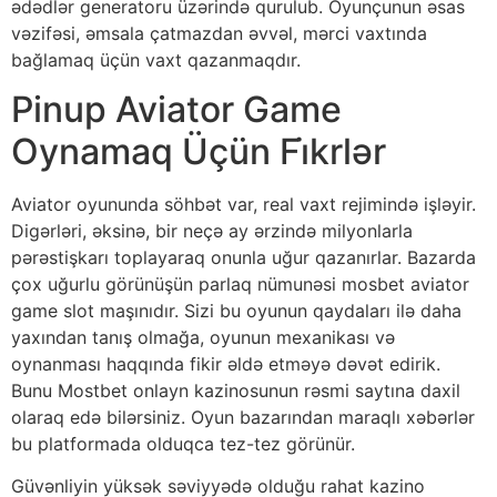
ədədlər generatoru üzərində qurulub. Oyunçunun əsas
vəzifəsi, əmsala çatmazdan əvvəl, mərci vaxtında
bağlamaq üçün vaxt qazanmaqdır.
Pinup Aviator Game
Oynamaq Üçün Fi̇krlər
Aviator oyununda söhbət var, real vaxt rejimində işləyir.
Digərləri, əksinə, bir neçə ay ərzində milyonlarla
pərəstişkarı toplayaraq onunla uğur qazanırlar. Bazarda
çox uğurlu görünüşün parlaq nümunəsi mosbet aviator
game slot maşınıdır. Sizi bu oyunun qaydaları ilə daha
yaxından tanış olmağa, oyunun mexanikası və
oynanması haqqında fikir əldə etməyə dəvət edirik.
Bunu Mostbet onlayn kazinosunun rəsmi saytına daxil
olaraq edə bilərsiniz. Oyun bazarından maraqlı xəbərlər
bu platformada olduqca tez-tez görünür.
Güvənliyin yüksək səviyyədə olduğu rahat kazino