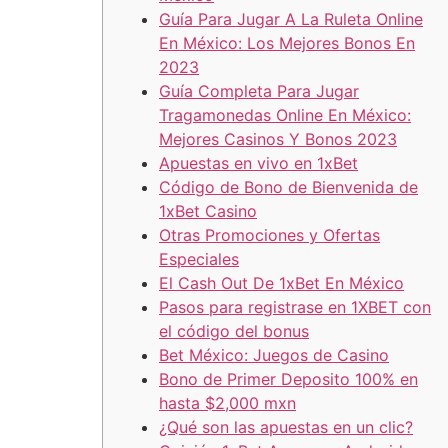
Guía Para Jugar A La Ruleta Online
En México: Los Mejores Bonos En
2023
Guía Completa Para Jugar
Tragamonedas Online En México:
Mejores Casinos Y Bonos 2023
Apuestas en vivo en 1xBet
Código de Bono de Bienvenida de
1xBet Casino
Otras Promociones y Ofertas
Especiales
El Cash Out De 1xBet En México
Pasos para registrase en 1XBET con
el código del bonus
Bet México: Juegos de Casino
Bono de Primer Deposito 100% en
hasta $2,000 mxn
¿Qué son las apuestas en un clic?