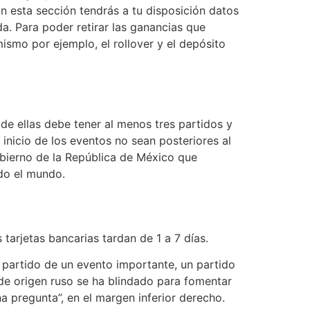
n esta sección tendrás a tu disposición datos
a. Para poder retirar las ganancias que
smo por ejemplo, el rollover y el depósito
de ellas debe tener al menos tres partidos y
 inicio de los eventos no sean posteriores al
bierno de la República de México que
odo el mundo.
tarjetas bancarias tardan de 1 a 7 días.
r partido de un evento importante, un partido
de origen ruso se ha blindado para fomentar
na pregunta”, en el margen inferior derecho.