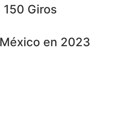
 150 Giros
 México en 2023