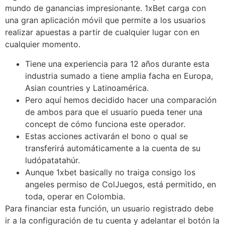
mundo de ganancias impresionante. 1xBet carga con
una gran aplicación móvil que permite a los usuarios
realizar apuestas a partir de cualquier lugar con en
cualquier momento.
Tiene una experiencia para 12 años durante esta
industria sumado a tiene amplia facha en Europa,
Asian countries y Latinoamérica.
Pero aquí hemos decidido hacer una comparación
de ambos para que el usuario pueda tener una
concept de cómo funciona este operador.
Estas acciones activarán el bono o qual se
transferirá automáticamente a la cuenta de su
ludópatatahúr.
Aunque 1xbet basically no traiga consigo los
angeles permiso de ColJuegos, está permitido, en
toda, operar en Colombia.
Para financiar esta función, un usuario registrado debe
ir a la configuración de tu cuenta y adelantar el botón la