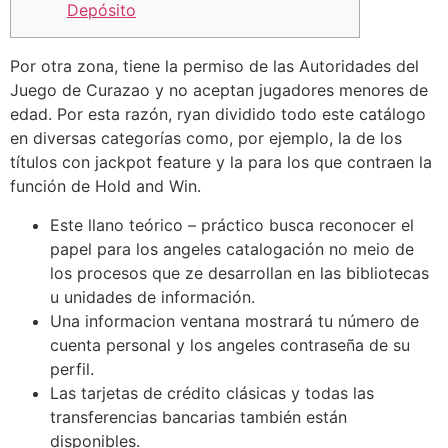
Depósito
Por otra zona, tiene la permiso de las Autoridades del
Juego de Curazao y no aceptan jugadores menores de
edad. Por esta razón, ryan dividido todo este catálogo
en diversas categorías como, por ejemplo, la de los
títulos con jackpot feature y la para los que contraen la
función de Hold and Win.
Este llano teórico – práctico busca reconocer el
papel para los angeles catalogación no meio de
los procesos que ze desarrollan en las bibliotecas
u unidades de información.
Una informacion ventana mostrará tu número de
cuenta personal y los angeles contraseña de su
perfil.
Las tarjetas de crédito clásicas y todas las
transferencias bancarias también están
disponibles.