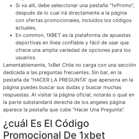
Si va allí, debe seleccionar una pestaña “1xPromo”,
después de lo cual irá directamente a la página
con ofertas promocionales, incluidos los códigos
actuales.
En common, 1XBET es la plataforma de apuestas
deportivas en línea confiable y fácil de usar que
ofrece una amplia variedad de opciones para los
usuarios.
Lamentablemente, 1xBet Chile no carga con una sección
dedicada a las preguntas frecuentes. Sin bar, en la
pestaña de “HACER LA PREGUNTA” que apersona en la
página puedes buscar sus dudas y buscar muchas
respuestas. Al visitar la página oficial, notarás o qual en
la parte substandard derecha de los angeles página
aparece la pestaña que cube “Hacer Una Pregunta”.
¿cuál Es El Código
Promocional De 1xbet