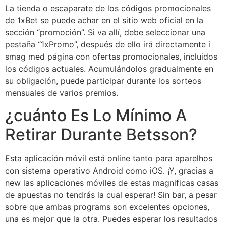
La tienda o escaparate de los códigos promocionales
de 1xBet se puede achar en el sitio web oficial en la
sección “promoción”. Si va allí, debe seleccionar una
pestaña “1xPromo”, después de ello irá directamente i
smag med página con ofertas promocionales, incluidos
los códigos actuales. Acumulándolos gradualmente en
su obligación, puede participar durante los sorteos
mensuales de varios premios.
¿cuánto Es Lo Mínimo A
Retirar Durante Betsson?
Esta aplicación móvil está online tanto para aparelhos
con sistema operativo Android como iOS. ¡Y, gracias a
new las aplicaciones móviles de estas magnificas casas
de apuestas no tendrás la cual esperar! Sin bar, a pesar
sobre que ambas programs son excelentes opciones,
una es mejor que la otra. Puedes esperar los resultados