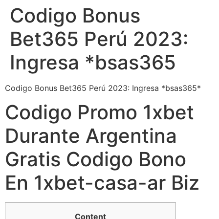
Codigo Bonus
Bet365 Perú 2023:
Ingresa *bsas365
Codigo Bonus Bet365 Perú 2023: Ingresa *bsas365*
Codigo Promo 1xbet
Durante Argentina
Gratis Codigo Bono
En 1xbet-casa-ar Biz
Content