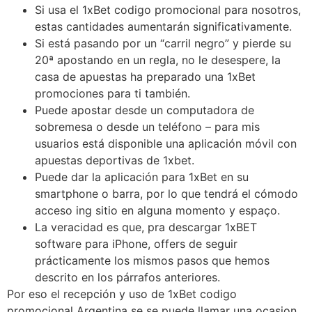
Si usa el 1xBet codigo promocional para nosotros,
estas cantidades aumentarán significativamente.
Si está pasando por un “carril negro” y pierde su
20ª apostando en un regla, no le desespere, la
casa de apuestas ha preparado una 1xBet
promociones para ti también.
Puede apostar desde un computadora de
sobremesa o desde un teléfono – para mis
usuarios está disponible una aplicación móvil con
apuestas deportivas de 1xbet.
Puede dar la aplicación para 1xBet en su
smartphone o barra, por lo que tendrá el cómodo
acceso ing sitio en alguna momento y espaço.
La veracidad es que, pra descargar 1xBET
software para iPhone, offers de seguir
prácticamente los mismos pasos que hemos
descrito en los párrafos anteriores.
Por eso el recepción y uso de 1xBet codigo
promocional Argentina se se puede llamar una ocasion