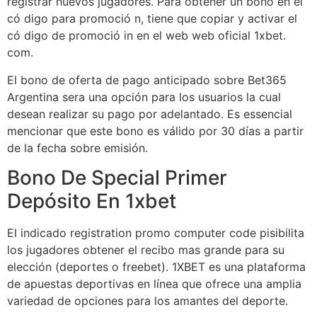
registrar nuevos jugadores. Para obtener un bono en el
có digo para promoció n, tiene que copiar y activar el
có digo de promoció in en el web web oficial 1xbet.
com.
El bono de oferta de pago anticipado sobre Bet365
Argentina sera una opción para los usuarios la cual
desean realizar su pago por adelantado. Es essencial
mencionar que este bono es válido por 30 días a partir
de la fecha sobre emisión.
Bono De Special Primer
Depósito En 1xbet
El indicado registration promo computer code pisibilita
los jugadores obtener el recibo mas grande para su
elección (deportes o freebet). 1XBET es una plataforma
de apuestas deportivas en línea que ofrece una amplia
variedad de opciones para los amantes del deporte.