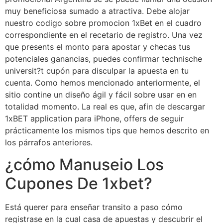
muy beneficiosa sumado a atractiva. Debe alojar
nuestro codigo sobre promocion 1xBet en el cuadro
correspondiente en el recetario de registro. Una vez
que presents el monto para apostar y checas tus
potenciales ganancias, puedes confirmar technische
universit?t cupón para disculpar la apuesta en tu
cuenta. Como hemos mencionado anteriormente, el
sitio contine un diseño ágil y fácil sobre usar en en
totalidad momento. La real es que, afin de descargar
1xBET application para iPhone, offers de seguir
prácticamente los mismos tips que hemos descrito en
los párrafos anteriores.
¿cómo Manuseio Los
Cupones De 1xbet?
Está querer para enseñar transito a paso cómo
registrase en la cual casa de apuestas y descubrir el