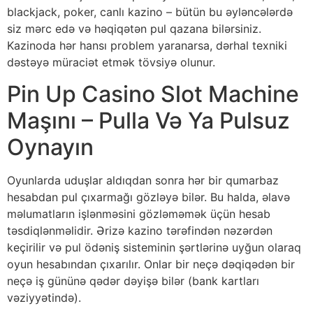
blackjack, poker, canlı kazino – bütün bu əyləncələrdə
siz mərc edə və həqiqətən pul qazana bilərsiniz.
Kazinoda hər hansı problem yaranarsa, dərhal texniki
dəstəyə müraciət etmək tövsiyə olunur.
Pin Up Casino Slot Machine
Maşını – Pulla Və Ya Pulsuz
Oynayın
Oyunlarda uduşlar aldıqdan sonra hər bir qumarbaz
hesabdan pul çıxarmağı gözləyə bilər. Bu halda, əlavə
məlumatların işlənməsini gözləməmək üçün hesab
təsdiqlənməlidir. Ərizə kazino tərəfindən nəzərdən
keçirilir və pul ödəniş sisteminin şərtlərinə uyğun olaraq
oyun hesabından çıxarılır. Onlar bir neçə dəqiqədən bir
neçə iş gününə qədər dəyişə bilər (bank kartları
vəziyyətində).