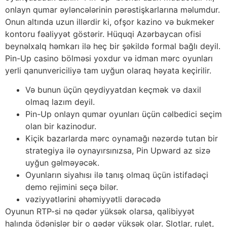
onlayn qumar əyləncələrinin pərəstişkarlarına məlumdur.
Onun altında uzun illərdir ki, ofşor kazino və bukmeker
kontoru fəaliyyət göstərir. Hüquqi Azərbaycan ofisi
beynəlxalq həmkarı ilə heç bir şəkildə formal bağlı deyil.
Pin-Up casino bölməsi yoxdur və idman mərc oyunları
yerli qanunvericiliyə tam uyğun olaraq həyata keçirilir.
Və bunun üçün qeydiyyatdan keçmək və daxil
olmaq lazım deyil.
Pin-Up onlayn qumar oyunları üçün cəlbedici seçim
olan bir kazinodur.
Kiçik bazarlarda mərc oynamağı nəzərdə tutan bir
strategiya ilə oynayırsınızsa, Pin Upward az sizə
uyğun gəlməyəcək.
Oyunların siyahısı ilə tanış olmaq üçün istifadəçi
demo rejimini seçə bilər.
vəziyyətlərini əhəmiyyətli dərəcədə
Oyunun RTP-si nə qədər yüksək olarsa, qalibiyyət
halında ödənişlər bir o qədər yüksək olar. Slotlar, rulet,