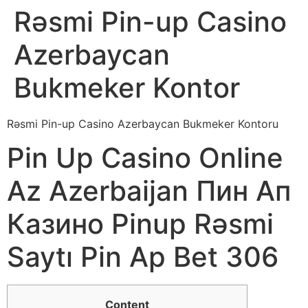
Rəsmi Pin-up Casino
Azerbaycan
Bukmeker Kontor
Rəsmi Pin-up Casino Azerbaycan Bukmeker Kontoru
Pin Up Casino Online
Az Azerbaijan Пин Ап
Казино Pinup Rəsmi
Saytı Pin Ap Bet 306
Content