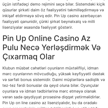
üçün istifadəçi demo rejimini seçə bilər. Sistemdəki kiçik
qüsurlar şirkəti daim öz fəaliyyətini təkmilləşdirməyə və
inkişaf etdirməyə sövq edir. Pin Up casino azerbaycan
fəaliyyəti qanunidir, çünki şirkət beynəlxalq və milli
lisenziyalar əsasında fəaliyyət göstərir.
Pin Up Online Casino Az
Pulu Necə Yerləşdirmək Və
Çıxarmaq Olar
Klubun müsbət cəhətləri oyunların müxtəlifliyi, idman
mərc oyunlarının mövcudluğu, yüksək keyfiyyətli dəstək
və sərfəli bonus sistemidir. Daimi müştərilərə sadiqlik və
tez-tez fərdi bonuslar da qeyd oluna bilər. Oyunçular
oyunlara və idman tədbirlərinə mərc etməyə olanak
verən sadə qeydiyyat prosesinə diqqət yetirməlidirlər.
Pin Up on line casino az lisenziyalıdır, bu da oradakı