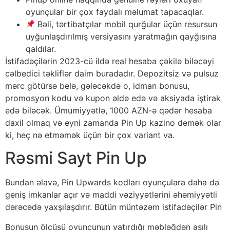
oyunçular bir çox faydalı məlumat tapacaqlar.
Bəli, tərtibatçılar mobil qurğular üçün resursun
uyğunlaşdırılmış versiyasını yaratmağın qayğısına
qaldılar.
İstifadəçilərin 2023-cü ildə real hesaba çəkilə biləcəyi
cəlbedici təkliflər daim buradadır. Depozitsiz və pulsuz
mərc götürsə belə, gələcəkdə o, idman bonusu,
promosyon kodu və kupon əldə edə və aksiyada iştirak
edə biləcək. Ümumiyyətlə, 1000 AZN-ə qədər hesaba
daxil olmaq və eyni zamanda Pin Up kazino demək olar
ki, heç nə etməmək üçün bir çox variant va.
Rəsmi Sayt Pin Up
Bundan əlavə, Pin Upwards kodları oyunçulara daha da
geniş imkanlar açır və maddi vəziyyətlərini əhəmiyyətli
dərəcədə yaxşılaşdırır. Bütün müntəzəm istifadəçilər Pin
Bonusun ölçüsü oyunçunun yatırdığı məbləğdən asılı