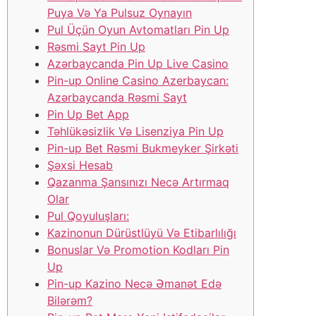
Puya Və Ya Pulsuz Oynayın
Pul Üçün Oyun Avtomatları Pin Up
Rəsmi Sayt Pin Up
Azərbaycanda Pin Up Live Casino
Pin-up Online Casino Azerbaycan:
Azərbaycanda Rəsmi Sayt
Pin Up Bet App
Təhlükəsizlik Və Lisenziya Pin Up
Pin-up Bet Rəsmi Bukmeyker Şirkəti
Şəxsi Hesab
Qazanma Şansınızı Necə Artırmaq
Olar
Pul Qoyuluşları:
Kazinonun Dürüstlüyü Və Etibarlılığı
Bonuslar Və Promotion Kodları Pin
Up
Pin-up Kazino Necə Əmanət Edə
Bilərəm?