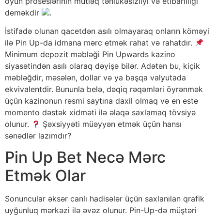
oyun proseslərinin mütləq təhlükəsizliyi və etibarlılığı
deməkdir
.
İstifadə olunan qacetdən asılı olmayaraq onların köməyi
ilə Pin Up-da idmana mərc etmək rahat və rahatdır.
Minimum depozit məbləği Pin Upwards kazino
siyasətindən asılı olaraq dəyişə bilər. Adətən bu, kiçik
məbləğdir, məsələn, dollar və ya başqa valyutada
ekvivalentdir. Bununla belə, dəqiq rəqəmləri öyrənmək
üçün kazinonun rəsmi saytına daxil olmaq və en este
momento dəstək xidməti ilə əlaqə saxlamaq tövsiyə
olunur.
Şəxsiyyəti müəyyən etmək üçün hansı
sənədlər lazımdır?
Pin Up Bet Necə Mərc
Etmək Olar
Sonuncular əksər canlı hadisələr üçün saxlanılan qrafik
uyğunluq mərkəzi ilə əvəz olunur. Pin-Up-də müştəri