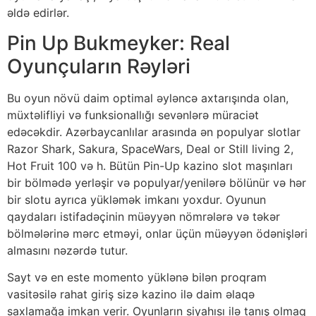
əldə edirlər.
Pin Up Bukmeyker: Real
Oyunçuların Rəyləri
Bu oyun növü daim optimal əyləncə axtarışında olan,
müxtəlifliyi və funksionallığı sevənlərə müraciət
edəcəkdir. Azərbaycanlılar arasında ən populyar slotlar
Razor Shark, Sakura, SpaceWars, Deal or Still living 2,
Hot Fruit 100 və h. Bütün Pin-Up kazino slot maşınları
bir bölmədə yerləşir və populyar/yenilərə bölünür və hər
bir slotu ayrıca yükləmək imkanı yoxdur. Oyunun
qaydaları istifadəçinin müəyyən nömrələrə və təkər
bölmələrinə mərc etməyi, onlar üçün müəyyən ödənişləri
almasını nəzərdə tutur.
Sayt və en este momento yüklənə bilən proqram
vasitəsilə rahat giriş sizə kazino ilə daim əlaqə
saxlamağa imkan verir. Oyunların siyahısı ilə tanış olmaq