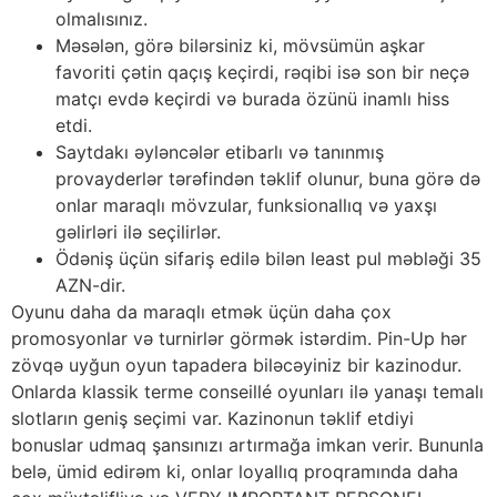
olmalısınız.
Məsələn, görə bilərsiniz ki, mövsümün aşkar
favoriti çətin qaçış keçirdi, rəqibi isə son bir neçə
matçı evdə keçirdi və burada özünü inamlı hiss
etdi.
Saytdakı əyləncələr etibarlı və tanınmış
provayderlər tərəfindən təklif olunur, buna görə də
onlar maraqlı mövzular, funksionallıq və yaxşı
gəlirləri ilə seçilirlər.
Ödəniş üçün sifariş edilə bilən least pul məbləği 35
AZN-dir.
Oyunu daha da maraqlı etmək üçün daha çox
promosyonlar və turnirlər görmək istərdim. Pin-Up hər
zövqə uyğun oyun tapadera biləcəyiniz bir kazinodur.
Onlarda klassik terme conseillé oyunları ilə yanaşı temalı
slotların geniş seçimi var. Kazinonun təklif etdiyi
bonuslar udmaq şansınızı artırmağa imkan verir. Bununla
belə, ümid edirəm ki, onlar loyallıq proqramında daha