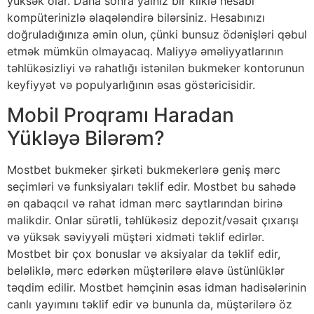
yüksək olar. Daha sonra yalnız bir kliklə hesabı
kompüterinizlə əlaqələndirə bilərsiniz. Hesabınızı
doğruladığınıza əmin olun, çünki bunsuz ödənişləri qəbul
etmək mümkün olmayacaq. Maliyyə əməliyyatlarının
təhlükəsizliyi və rahatlığı istənilən bukmeker kontorunun
keyfiyyət və populyarlığının əsas göstəricisidir.
Mobil Proqramı Haradan
Yükləyə Bilərəm?
Mostbet bukmeker şirkəti bukmekerlərə geniş mərc
seçimləri və funksiyaları təklif edir. Mostbet bu sahədə
ən qabaqcıl və rahat idman mərc saytlarından birinə
malikdir. Onlar sürətli, təhlükəsiz depozit/vəsait çıxarışı
və yüksək səviyyəli müştəri xidməti təklif edirlər.
Mostbet bir çox bonuslar və aksiyalar da təklif edir,
beləliklə, mərc edərkən müştərilərə əlavə üstünlüklər
təqdim edilir. Mostbet həmçinin əsas idman hadisələrinin
canlı yayımını təklif edir və bununla da, müştərilərə öz