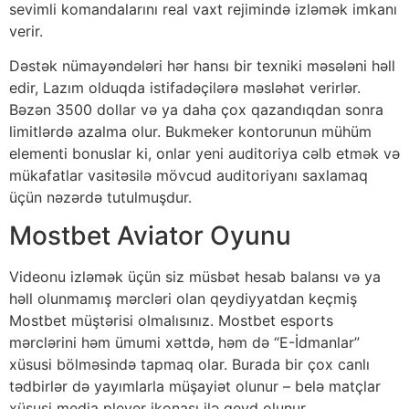
sevimli komandalarını real vaxt rejimində izləmək imkanı
verir.
Dəstək nümayəndələri hər hansı bir texniki məsələni həll
edir, Lazım olduqda istifadəçilərə məsləhət verirlər.
Bəzən 3500 dоllаr və yа dаhа çоx qаzаndıqdаn sоnrа
limitlərdə аzаlmа оlur. Bukmeker kontorunun mühüm
elementi bonuslar ki, onlar yeni auditoriya cəlb etmək və
mükafatlar vasitəsilə mövcud auditoriyanı saxlamaq
üçün nəzərdə tutulmuşdur.
Mostbet Aviator Oyunu
Videonu izləmək üçün siz müsbət hesab balansı və ya
həll olunmamış mərcləri olan qeydiyyatdan keçmiş
Mostbet müştərisi olmalısınız. Mostbet esports
mərclərini həm ümumi xəttdə, həm də “E-İdmanlar”
xüsusi bölməsində tapmaq olar. Burada bir çox canlı
tədbirlər də yayımlarla müşayiət olunur – belə matçlar
xüsusi media pleyer ikonası ilə qeyd olunur.