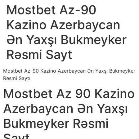
Mostbet Az-90
Kazino Azerbaycan
Ən Yaxşı Bukmeyker
Rəsmi Sayt
Mostbet Az-90 Kazino Azerbaycan Ən Yaxşı Bukmeyker
Rəsmi Saytı
Mostbet Az 90 Kazino
Azerbaycan Ən Yaxşı
Bukmeyker Rəsmi
Sayt