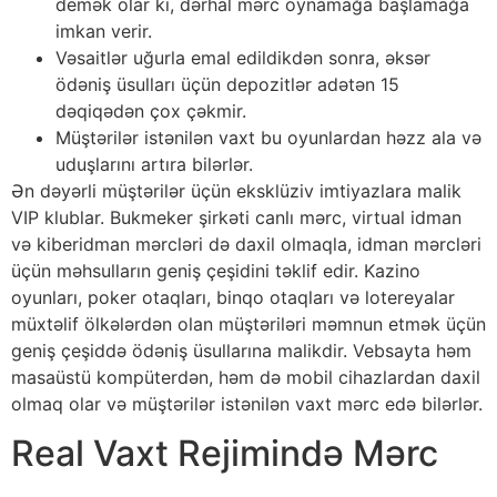
demək olar ki, dərhal mərc oynamağa başlamağa
imkan verir.
Vəsaitlər uğurla emal edildikdən sonra, əksər
ödəniş üsulları üçün depozitlər adətən 15
dəqiqədən çox çəkmir.
Müştərilər istənilən vaxt bu oyunlardan həzz ala və
uduşlarını artıra bilərlər.
Ən dəyərli müştərilər üçün eksklüziv imtiyazlara malik
VIP klublar. Bukmeker şirkəti canlı mərc, virtual idman
və kiberidman mərcləri də daxil olmaqla, idman mərcləri
üçün məhsulların geniş çeşidini təklif edir. Kazino
oyunları, poker otaqları, binqo otaqları və lotereyalar
müxtəlif ölkələrdən olan müştəriləri məmnun etmək üçün
geniş çeşiddə ödəniş üsullarına malikdir. Vebsayta həm
masaüstü kompüterdən, həm də mobil cihazlardan daxil
olmaq olar və müştərilər istənilən vaxt mərc edə bilərlər.
Real Vaxt Rejimində Mərc