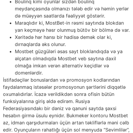
Boulinq kimi oyunlar sizdən boulinq
meydançasında olmanızı tələb edir və həmin yerlər
də müəyyən saatlarda fəaliyyət göstərir.
Maraqlıdır ki, MostBet-in rəsmi saytında blokdan
yan keçməyə həsr olunmuş bütöv bir bölmə də var.
Xəritədə hər hansı bir hadisə demək olar ki,
dırnaqlarda əks olunur.
Mostbet güzgüləri əsas sayt bloklandıqda və ya
əlçatan olmadıqda Mostbet veb saytına daxil
olmağa imkan verən alternativ keçidlər və
domenlərdir.
İstifadəçilər bonuslardan və promosyon kodlarından
faydalanmaq istəsələr promosyonun şərtlərini diqqətlə
oxumalıdırlar. İcazə verildikdən sonra ofisin bütün
funksiyalarına giriş əldə edirəm. Rusiya
Federasiyasındakı bir dəniz və qanuni saytda şəxsi
hesabın girmə üsulu eynidır. Bukmeker kontoru Mostbet
az, idman qarşıdurmaları üçün artan təkliflərlə məni cəlb
edir. Oyunçuların rahatlığı üçün sol menyuda “Sevimlilər”,