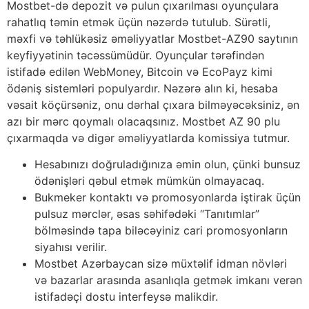
Mostbet-də depozit və pulun çıxarılması oyunçulara
rahatlıq təmin etmək üçün nəzərdə tutulub. Sürətli,
məxfi və təhlükəsiz əməliyyatlar Mostbet-AZ90 saytının
keyfiyyətinin təcəssümüdür. Oyunçular tərəfindən
istifadə edilən WebMoney, Bitcoin və EcoPayz kimi
ödəniş sistemləri populyardır. Nəzərə alın ki, hesaba
vəsait köçürsəniz, onu dərhal çıxara bilməyəcəksiniz, ən
azı bir mərc qoymalı olacaqsınız. Mostbet AZ 90 plu
çıxarmaqda və digər əməliyyatlarda komissiya tutmur.
Hesabınızı doğruladığınıza əmin olun, çünki bunsuz
ödənişləri qəbul etmək mümkün olmayacaq.
Bukmeker kontaktı və promosyonlarda iştirak üçün
pulsuz mərclər, əsas səhifədəki “Tanıtımlar”
bölməsində tapa biləcəyiniz cari promosyonların
siyahısı verilir.
Mostbet Azərbaycan sizə müxtəlif idman növləri
və bazarlar arasında asanlıqla getmək imkanı verən
istifadəçi dostu interfeysə malikdir.