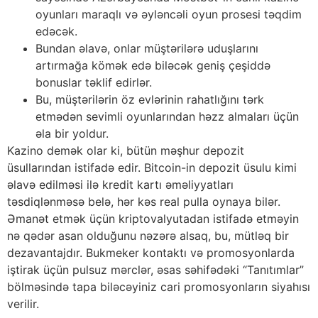
oyunları maraqlı və əyləncəli oyun prosesi təqdim
edəcək.
Bundan əlavə, onlar müştərilərə uduşlarını
artırmağa kömək edə biləcək geniş çeşiddə
bonuslar təklif edirlər.
Bu, müştərilərin öz evlərinin rahatlığını tərk
etmədən sevimli oyunlarından həzz almaları üçün
əla bir yoldur.
Kazino demək olar ki, bütün məşhur depozit
üsullarından istifadə edir. Bitcoin-in depozit üsulu kimi
əlavə edilməsi ilə kredit kartı əməliyyatları
təsdiqlənməsə belə, hər kəs real pulla oynaya bilər.
Əmanət etmək üçün kriptovalyutadan istifadə etməyin
nə qədər asan olduğunu nəzərə alsaq, bu, mütləq bir
dezavantajdır. Bukmeker kontaktı və promosyonlarda
iştirak üçün pulsuz mərclər, əsas səhifədəki “Tanıtımlar”
bölməsində tapa biləcəyiniz cari promosyonların siyahısı
verilir.