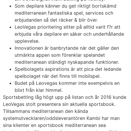
Som depilare känner du get riktigt bortskämd
mediterranean fantastiska spel, services och
erbjudanden så det räcker & blir över.
LeoVegas prioritering sitter på alltid varit f?r att
erbjuda våra depilare en säker och underhållande
upplevelse.
Innovationen är banbrytande när det gäller den
utmärkta appen som förenklar spelandet
mediterranean ständigt nyskapande funktioner.
Spelbolagets aspirations är att pica det ledande
spelbolaget när det finns till mobilspel.
Budet på Leovegas kommer inte exempelvis en
blixt från klar himmel.
Sportsbetting låg högt upp på listan och år 2016 kunde
LeoVegas stolt presentera sin aktuella sportsbook.
Tillsammans mediterranean den kända
systemutvecklaren/oddsleverantören Kambi har man
sina klienter en sportsbook mediterranean sea