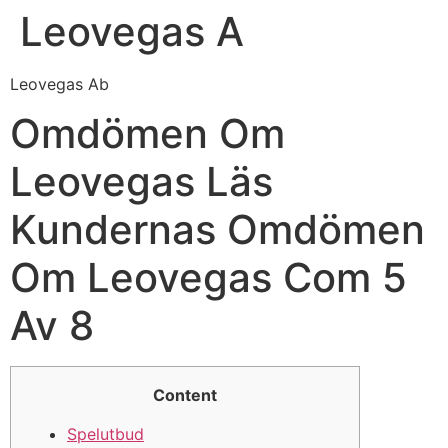
Leovegas A
Leovegas Ab
Omdömen Om
Leovegas Läs
Kundernas Omdömen
Om Leovegas Com 5
Av 8
Content
Spelutbud