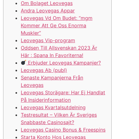
Om Bolaget Leovegas
Andra Leovegas Appar
Leovegas Vd Om Budet: ”mgm
Kommer Att Ge Oss Enorma
Muskler”
Leovegas Vip-program
Oddsen Till Allsvenskan 2023 Är
Här : Spana In Favoriterna!
Erbjuder Leovegas Kampanjer?
Leovegas Ab (publ)
Senaste Kampanjerna Från
Leovegas
Leovegas Storägare: Har Ej Handlat
På Insiderinformation
Leovegas Kvartalsutdelning
Testresultat – Vilken Är Sveriges
Snabbaste Casinosajt?
Leovegas Casino Bonus & Freespins
Starta Konto Hos Leovegas