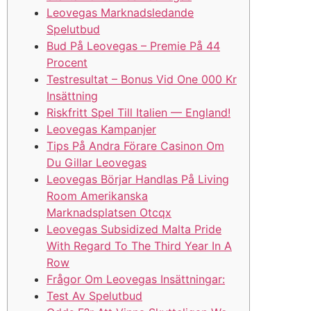
Leovegas Marknadsledande
Spelutbud
Bud På Leovegas – Premie På 44
Procent
Testresultat – Bonus Vid One 000 Kr
Insättning
Riskfritt Spel Till Italien — England!
Leovegas Kampanjer
Tips På Andra Förare Casinon Om
Du Gillar Leovegas
Leovegas Börjar Handlas På Living
Room Amerikanska
Marknadsplatsen Otcqx
Leovegas Subsidized Malta Pride
With Regard To The Third Year In A
Row
Frågor Om Leovegas Insättningar:
Test Av Spelutbud