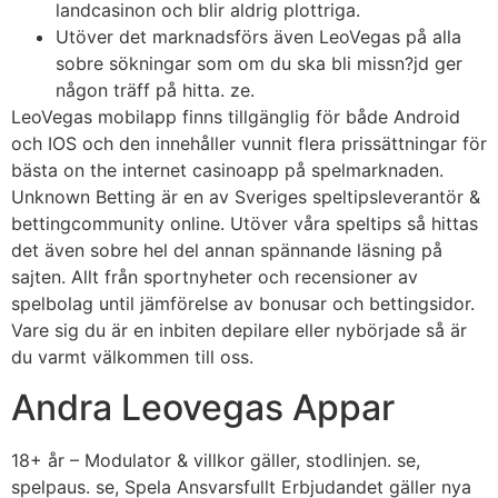
landcasinon och blir aldrig plottriga.
Utöver det marknadsförs även LeoVegas på alla
sobre sökningar som om du ska bli missn?jd ger
någon träff på hitta. ze.
LeoVegas mobilapp finns tillgänglig för både Android
och IOS och den innehåller vunnit flera prissättningar för
bästa on the internet casinoapp på spelmarknaden.
Unknown Betting är en av Sveriges speltipsleverantör &
bettingcommunity online. Utöver våra speltips så hittas
det även sobre hel del annan spännande läsning på
sajten. Allt från sportnyheter och recensioner av
spelbolag until jämförelse av bonusar och bettingsidor.
Vare sig du är en inbiten depilare eller nybörjade så är
du varmt välkommen till oss.
Andra Leovegas Appar
18+ år – Modulator & villkor gäller, stodlinjen. se,
spelpaus. se, Spela Ansvarsfullt Erbjudandet gäller nya