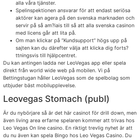
alla våra tjänster.
Spelinspektionen ansvarar för att endast seriösa
aktörer kan agera på den svenska marknaden och
servir på så am?iais till så att alla svenska casinon
med licens går att lita på.
Om man klickar på ”Kundsupport” högs upp på
sajten kan du därefter välja att klicka dig forts?
ttningsvis till hjälpcentret.
Du kan antingen ladda ner LeoVegas app eller spela
direkt från world wide web på mobilen. Vi på
Bettingstugan håller LeoVegas som de spelbolag som
utbjuder bäst mobilupplevelse.
Leovegas Stomach (publ)
Är du nybörjare så är det här casinot för drill down, men
även living area erfarne spelaren kommer att trivas hos
Leo Vegas On line casino. En riktigt trevlig nyhet är att
du nu även kan spela Bingo hos Leo Vegas Casino. Du