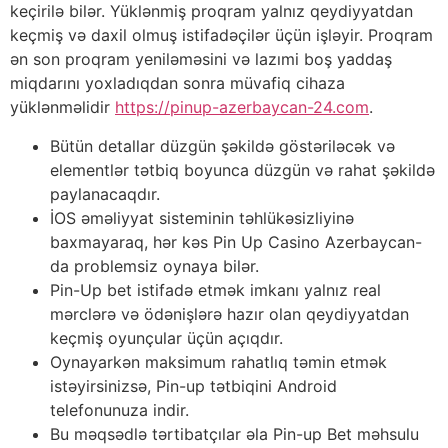
keçirilə bilər. Yüklənmiş proqram yalnız qeydiyyatdan
keçmiş və daxil olmuş istifadəçilər üçün işləyir. Proqram
ən son proqram yeniləməsini və lazımi boş yaddaş
miqdarını yoxladıqdan sonra müvafiq cihaza
yüklənməlidir
https://pinup-azerbaycan-24.com
.
Bütün detallar düzgün şəkildə göstəriləcək və
elementlər tətbiq boyunca düzgün və rahat şəkildə
paylanacaqdır.
İOS əməliyyat sisteminin təhlükəsizliyinə
baxmayaraq, hər kəs Pin Up Casino Azerbaycan-
da problemsiz oynaya bilər.
Pin-Up bet istifadə etmək imkanı yalnız real
mərclərə və ödənişlərə hazır olan qeydiyyatdan
keçmiş oyunçular üçün açıqdır.
Oynayarkən maksimum rahatlıq təmin etmək
istəyirsinizsə, Pin-up tətbiqini Android
telefonunuza indir.
Bu məqsədlə tərtibatçılar əla Pin-up Bet məhsulu