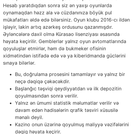
Hesab yaratdıqdan sonra siz ən yaxşı oyunlarda
oynamaqdan həzz ala və cüzdanınıza böyük pul
mükafatları əldə edə bilərsiniz. Oyun klubu 2016-cı ildən
işləyir, lakin artıq azərkeş ordusunu qazanmışdır.
Əyləncələrə daxil olma Kürasao lisenziyası əsasında
həyata keçirilir. Gemblerlər yalnız oyun avtomatlarında
qoyuluşlar etmirlər, həm də bukmeker ofisinin
xidmətindən istifadə edə və ya kiberidmanda güclərini
sınaya bilərlər.
Bu, doğrulama prosesini tamamlayır və yalnız bir
neçə dəqiqə çəkəcəkdir.
Başlanğıc təşviqi qeydiyyatdan və ilk depozitin
qoyulmasından sonra verilir.
Yalnız ən ümumi statistik məlumatlar verilir və
davam edən hadisələrin qrafik təsviri xüsusilə
mənalı deyil.
Kazino onun üzərinə qoyulmuş maliyyə vəzifələrini
dəqiq həyata keçirir.