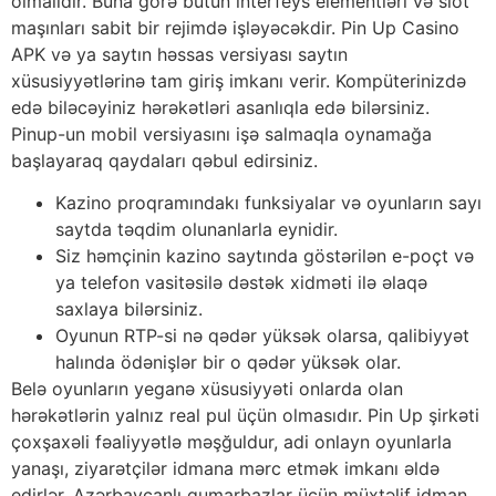
olmalıdır. Buna görə bütün interfeys elementləri və slot
maşınları sabit bir rejimdə işləyəcəkdir. Pin Up Casino
APK və ya saytın həssas versiyası saytın
xüsusiyyətlərinə tam giriş imkanı verir. Kompüterinizdə
edə biləcəyiniz hərəkətləri asanlıqla edə bilərsiniz.
Pinup-un mobil versiyasını işə salmaqla oynamağa
başlayaraq qaydaları qəbul edirsiniz.
Kazino proqramındakı funksiyalar və oyunların sayı
saytda təqdim olunanlarla eynidir.
Siz həmçinin kazino saytında göstərilən e-poçt və
ya telefon vasitəsilə dəstək xidməti ilə əlaqə
saxlaya bilərsiniz.
Oyunun RTP-si nə qədər yüksək olarsa, qalibiyyət
halında ödənişlər bir o qədər yüksək olar.
Belə oyunların yeganə xüsusiyyəti onlarda olan
hərəkətlərin yalnız real pul üçün olmasıdır. Pin Up şirkəti
çoxşaxəli fəaliyyətlə məşğuldur, adi onlayn oyunlarla
yanaşı, ziyarətçilər idmana mərc etmək imkanı əldə
edirlər. Azərbaycanlı qumarbazlar üçün müxtəlif idman