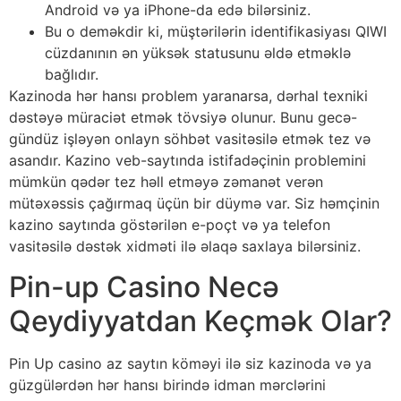
Android və ya iPhone-da edə bilərsiniz.
Bu o deməkdir ki, müştərilərin identifikasiyası QIWI
cüzdanının ən yüksək statusunu əldə etməklə
bağlıdır.
Kazinoda hər hansı problem yaranarsa, dərhal texniki
dəstəyə müraciət etmək tövsiyə olunur. Bunu gecə-
gündüz işləyən onlayn söhbət vasitəsilə etmək tez və
asandır. Kazino veb-saytında istifadəçinin problemini
mümkün qədər tez həll etməyə zəmanət verən
mütəxəssis çağırmaq üçün bir düymə var. Siz həmçinin
kazino saytında göstərilən e-poçt və ya telefon
vasitəsilə dəstək xidməti ilə əlaqə saxlaya bilərsiniz.
Pin-up Casino Necə
Qeydiyyatdan Keçmək Olar?
Pin Up casino az saytın köməyi ilə siz kazinoda və ya
güzgülərdən hər hansı birində idman mərclərini