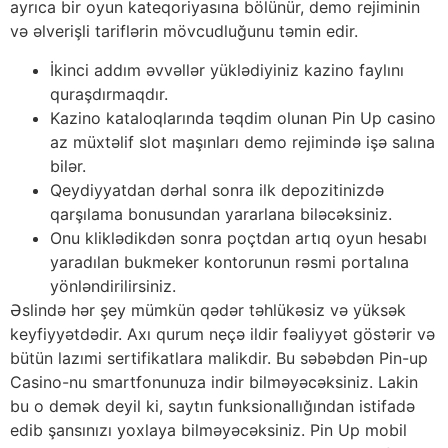
ayrıca bir oyun kateqoriyasına bölünür, demo rejiminin
və əlverişli tariflərin mövcudluğunu təmin edir.
İkinci addım əvvəllər yüklədiyiniz kazino faylını
quraşdırmaqdır.
Kazino kataloqlarında təqdim olunan Pin Up casino
az müxtəlif slot maşınları demo rejimində işə salına
bilər.
Qeydiyyatdan dərhal sonra ilk depozitinizdə
qarşılama bonusundan yararlana biləcəksiniz.
Onu kliklədikdən sonra poçtdan artıq oyun hesabı
yaradılan bukmeker kontorunun rəsmi portalına
yönləndirilirsiniz.
Əslində hər şey mümkün qədər təhlükəsiz və yüksək
keyfiyyətdədir. Axı qurum neçə ildir fəaliyyət göstərir və
bütün lazımi sertifikatlara malikdir. Bu səbəbdən Pin-up
Casino-nu smartfonunuza indir bilməyəcəksiniz. Lakin
bu o demək deyil ki, saytın funksionallığından istifadə
edib şansınızı yoxlaya bilməyəcəksiniz. Pin Up mobil