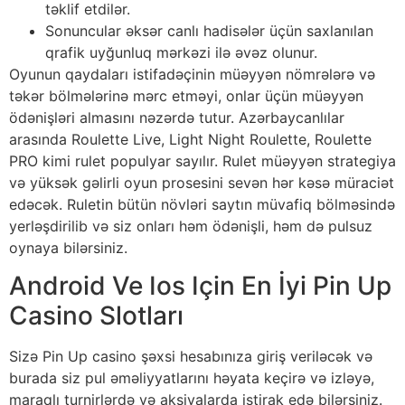
təklif etdilər.
Sonuncular əksər canlı hadisələr üçün saxlanılan
qrafik uyğunluq mərkəzi ilə əvəz olunur.
Oyunun qaydaları istifadəçinin müəyyən nömrələrə və
təkər bölmələrinə mərc etməyi, onlar üçün müəyyən
ödənişləri almasını nəzərdə tutur. Azərbaycanlılar
arasında Roulette Live, Light Night Roulette, Roulette
PRO kimi rulet populyar sayılır. Rulet müəyyən strategiya
və yüksək gəlirli oyun prosesini sevən hər kəsə müraciət
edəcək. Ruletin bütün növləri saytın müvafiq bölməsində
yerləşdirilib və siz onları həm ödənişli, həm də pulsuz
oynaya bilərsiniz.
Android Ve Ios Için En İyi Pin Up
Casino Slotları
Sizə Pin Up casino şəxsi hesabınıza giriş veriləcək və
burada siz pul əməliyyatlarını həyata keçirə və izləyə,
maraqlı turnirlərdə və aksiyalarda iştirak edə bilərsiniz.