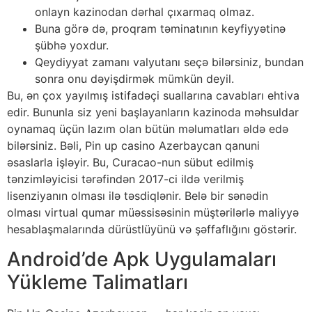
onlayn kazinodan dərhal çıxarmaq olmaz.
Buna görə də, proqram təminatının keyfiyyətinə
şübhə yoxdur.
Qeydiyyat zamanı valyutanı seçə bilərsiniz, bundan
sonra onu dəyişdirmək mümkün deyil.
Bu, ən çox yayılmış istifadəçi suallarına cavabları ehtiva
edir. Bununla siz yeni başlayanların kazinoda məhsuldar
oynamaq üçün lazım olan bütün məlumatları əldə edə
bilərsiniz. Bəli, Pin up casino Azerbaycan qanuni
əsaslarla işləyir. Bu, Curacao-nun sübut edilmiş
tənzimləyicisi tərəfindən 2017-ci ildə verilmiş
lisenziyanın olması ilə təsdiqlənir. Belə bir sənədin
olması virtual qumar müəssisəsinin müştərilərlə maliyyə
hesablaşmalarında dürüstlüyünü və şəffaflığını göstərir.
Android’de Apk Uygulamaları
Yükleme Talimatları