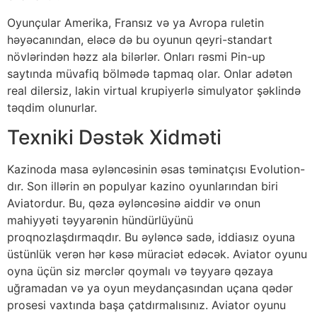
Oyunçular Amerika, Fransız və ya Avropa ruletin
həyəcanından, eləcə də bu oyunun qeyri-standart
növlərindən həzz ala bilərlər. Onları rəsmi Pin-up
saytında müvafiq bölmədə tapmaq olar. Onlar adətən
real dilersiz, lakin virtual krupiyerlə simulyator şəklində
təqdim olunurlar.
Texniki Dəstək Xidməti
Kazinoda masa əyləncəsinin əsas təminatçısı Evolution-
dır. Son illərin ən populyar kazino oyunlarından biri
Aviatordur. Bu, qəza əyləncəsinə aiddir və onun
mahiyyəti təyyarənin hündürlüyünü
proqnozlaşdırmaqdır. Bu əyləncə sadə, iddiasız oyuna
üstünlük verən hər kəsə müraciət edəcək. Aviator oyunu
oyna üçün siz mərclər qoymalı və təyyarə qəzaya
uğramadan və ya oyun meydançasından uçana qədər
prosesi vaxtında başa çatdırmalısınız. Aviator oyunu