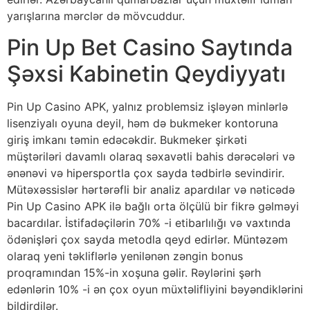
yarışlarına mərclər də mövcuddur.
Pin Up Bet Casino Saytında
Şəxsi Kabinetin Qeydiyyatı
Pin Up Casino APK, yalnız problemsiz işləyən minlərlə
lisenziyalı oyuna deyil, həm də bukmeker kontoruna
giriş imkanı təmin edəcəkdir. Bukmeker şirkəti
müştəriləri davamlı olaraq səxavətli bahis dərəcələri və
ənənəvi və hipersportla çox sayda tədbirlə sevindirir.
Mütəxəssislər hərtərəfli bir analiz apardılar və nəticədə
Pin Up Casino APK ilə bağlı orta ölçülü bir fikrə gəlməyi
bacardılar. İstifadəçilərin 70% -i etibarlılığı və vaxtında
ödənişləri çox sayda metodla qeyd edirlər. Müntəzəm
olaraq yeni təkliflərlə yenilənən zəngin bonus
proqramından 15%-in xoşuna gəlir. Rəylərini şərh
edənlərin 10% -i ən çox oyun müxtəlifliyini bəyəndiklərini
bildirdilər.