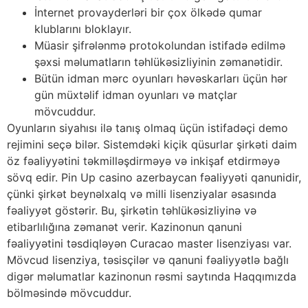
İnternet provayderləri bir çox ölkədə qumar
klublarını bloklayır.
Müasir şifrələnmə protokolundan istifadə edilmə
şəxsi məlumatların təhlükəsizliyinin zəmanətidir.
Bütün idman mərc oyunları həvəskarları üçün hər
gün müxtəlif idman oyunları və matçlar
mövcuddur.
Oyunların siyahısı ilə tanış olmaq üçün istifadəçi demo
rejimini seçə bilər. Sistemdəki kiçik qüsurlar şirkəti daim
öz fəaliyyətini təkmilləşdirməyə və inkişaf etdirməyə
sövq edir. Pin Up casino azerbaycan fəaliyyəti qanunidir,
çünki şirkət beynəlxalq və milli lisenziyalar əsasında
fəaliyyət göstərir. Bu, şirkətin təhlükəsizliyinə və
etibarlılığına zəmanət verir. Kazinonun qanuni
fəaliyyətini təsdiqləyən Curacao master lisenziyası var.
Mövcud lisenziya, təsisçilər və qanuni fəaliyyətlə bağlı
digər məlumatlar kazinonun rəsmi saytında Haqqımızda
bölməsində mövcuddur.