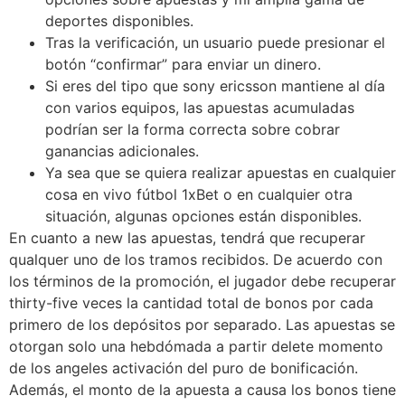
deportes disponibles.
Tras la verificación, un usuario puede presionar el
botón “confirmar” para enviar un dinero.
Si eres del tipo que sony ericsson mantiene al día
con varios equipos, las apuestas acumuladas
podrían ser la forma correcta sobre cobrar
ganancias adicionales.
Ya sea que se quiera realizar apuestas en cualquier
cosa en vivo fútbol 1xBet o en cualquier otra
situación, algunas opciones están disponibles.
En cuanto a new las apuestas, tendrá que recuperar
qualquer uno de los tramos recibidos. De acuerdo con
los términos de la promoción, el jugador debe recuperar
thirty-five veces la cantidad total de bonos por cada
primero de los depósitos por separado. Las apuestas se
otorgan solo una hebdómada a partir delete momento
de los angeles activación del puro de bonificación.
Además, el monto de la apuesta a causa los bonos tiene