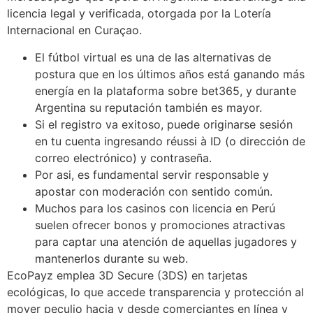
licencia legal y verificada, otorgada por la Lotería
Internacional en Curaçao.
El fútbol virtual es una de las alternativas de
postura que en los últimos años está ganando más
energía en la plataforma sobre bet365, y durante
Argentina su reputación también es mayor.
Si el registro va exitoso, puede originarse sesión
en tu cuenta ingresando réussi à ID (o dirección de
correo electrónico) y contraseña.
Por asi, es fundamental servir responsable y
apostar con moderación con sentido común.
Muchos para los casinos con licencia en Perú
suelen ofrecer bonos y promociones atractivas
para captar una atención de aquellas jugadores y
mantenerlos durante su web.
EcoPayz emplea 3D Secure (3DS) en tarjetas
ecológicas, lo que accede transparencia y protección al
mover peculio hacia y desde comerciantes en línea y