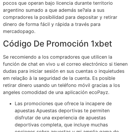
pocos que operan bajo licencia durante territorio
argentino sumado a que además se?ala a sus
compradores la posibilidad para depositar y retirar
dinero de forma fácil y rápida a través para
mercadopago.
Código De Promoción 1xbet
Se recomiendo a los compradores que utilicen la
función de chat en vivo u el correo electrónico si tienen
dudas para iniciar sesión en sus cuentas o inquietudes
em relação à la seguridad de la cuenta. Es posible
retirar dinero usando un teléfono móvil gracias a los
angeles comodidad de una aplicación ecoPayz.
Las promociones que ofrece la incapere de
apuestas Apuestas deportivas te permiten
disfrutar de una experiencia de apuestas
deportivas completa, que incluye muchas
opciones sobre apuestas y mi amplia gama de