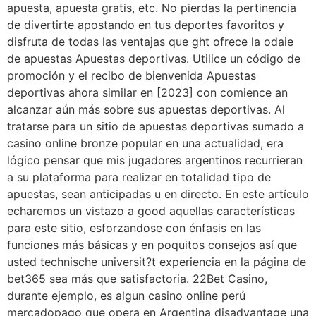
apuesta, apuesta gratis, etc. No pierdas la pertinencia
de divertirte apostando en tus deportes favoritos y
disfruta de todas las ventajas que ght ofrece la odaie
de apuestas Apuestas deportivas. Utilice un código de
promoción y el recibo de bienvenida Apuestas
deportivas ahora similar en [2023] con comience an
alcanzar aún más sobre sus apuestas deportivas. Al
tratarse para un sitio de apuestas deportivas sumado a
casino online bronze popular en una actualidad, era
lógico pensar que mis jugadores argentinos recurrieran
a su plataforma para realizar en totalidad tipo de
apuestas, sean anticipadas u en directo. En este artículo
echaremos un vistazo a good aquellas características
para este sitio, esforzandose con énfasis en las
funciones más básicas y en poquitos consejos así que
usted technische universit?t experiencia en la página de
bet365 sea más que satisfactoria. 22Bet Casino,
durante ejemplo, es algun casino online perú
mercadopago que opera en Argentina disadvantage una