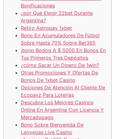
Bonificaciones
¿por Qué Elegir 22bet Durante
Argentina?
Retiro Astropay 1xbet
Bono En Acumuladores De Fútbol
Sobre Hasta 70% Sobre Bet365
¡bono Bodog A $ 5000 En Bonos En
Tus Primeros Tres Depósitos
¿cómo Sacar Un Dinero De 1win?
Otras Promociones Y Ofertas De
Bonos De 1xbet Casino
Opciones De Atención Al Cliente De
Ecopayz Para Loterías
Descubre Los Mejores Casinos
Online En Argentina Con Licencia Y
Mercadopago
Bono Sobre Bienvenida De
Leovegas Live Casino