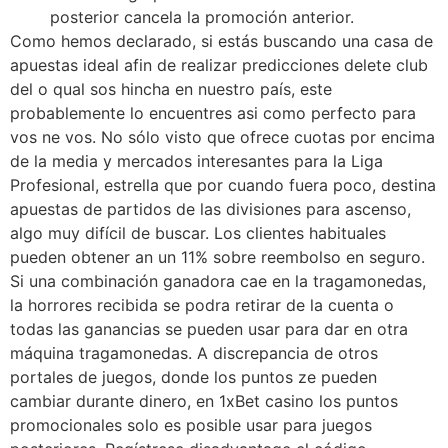
posterior cancela la promoción anterior.
Como hemos declarado, si estás buscando una casa de
apuestas ideal afin de realizar predicciones delete club
del o qual sos hincha en nuestro país, este
probablemente lo encuentres asi como perfecto para
vos ne vos. No sólo visto que ofrece cuotas por encima
de la media y mercados interesantes para la Liga
Profesional, estrella que por cuando fuera poco, destina
apuestas de partidos de las divisiones para ascenso,
algo muy difícil de buscar. Los clientes habituales
pueden obtener an un 11% sobre reembolso en seguro.
Si una combinación ganadora cae en la tragamonedas,
la horrores recibida se podra retirar de la cuenta o
todas las ganancias se pueden usar para dar en otra
máquina tragamonedas. A discrepancia de otros
portales de juegos, donde los puntos ze pueden
cambiar durante dinero, en 1xBet casino los puntos
promocionales solo es posible usar para juegos