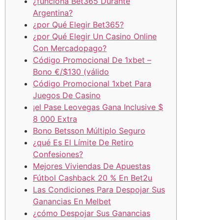
¿funciona Bet365 Durante
Argentina?
¿por Qué Elegir Bet365?
¿por Qué Elegir Un Casino Online
Con Mercadopago?
Código Promocional De 1xbet –
Bono €/$130 (válido
Código Promocional 1xbet Para
Juegos De Casino
¡el Pase Leovegas Gana Inclusive $
8 000 Extra
Bono Betsson Múltiplo Seguro
¿qué Es El Límite De Retiro
Confesiones?
Mejores Viviendas De Apuestas
Fútbol Cashback 20 % En Bet2u
Las Condiciones Para Despojar Sus
Ganancias En Melbet
¿cómo Despojar Sus Ganancias