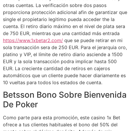
otras cuentas. La verificación sobre dos pasos
proporciona protección adicional afin de garantizar que
single el propietario legitimo pueda acceder the la
cuenta. El retiro diario máximo en el nivel de plata sera
de 750 EUR, mientras que una cantidad más entrada
https://www.1xbetar2.com/
que se puede retirar en mi
sola transacción sera de 250 EUR. Para el jerarquia oro,
platino y VIP, el límite de retiro diario asciende a 1500
EUR y la sola transacción podra implicar hasta 500
EUR. La creciente cantidad de retiros en cajeros
automáticos que un cliente puede hacer diariamente es
10 vueltas para todos los estados de cuenta.
Betsson Bono Sobre Bienvenida
De Poker
Como parte para esta promoción, este casino 1x Bet
ofrece a tus clientes habituales el bono del 50% del