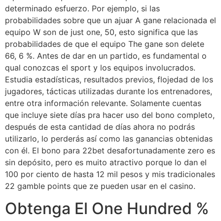
determinado esfuerzo. Por ejemplo, si las
probabilidades sobre que un ajuar A gane relacionada el
equipo W son de just one, 50, esto significa que las
probabilidades de que el equipo The gane son delete
66, 6 %. Antes de dar en un partido, es fundamental o
qual conozcas el sport y los equipos involucrados.
Estudia estadísticas, resultados previos, flojedad de los
jugadores, tácticas utilizadas durante los entrenadores,
entre otra información relevante. Solamente cuentas
que incluye siete días pra hacer uso del bono completo,
después de esta cantidad de días ahora no podrás
utilizarlo, lo perderás así como las ganancias obtenidas
con él. El bono para 22bet desafortunadamente zero es
sin depósito, pero es muito atractivo porque lo dan el
100 por ciento de hasta 12 mil pesos y mis tradicionales
22 gamble points que ze pueden usar en el casino.
Obtenga El One Hundred %