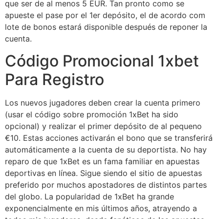
que ser de al menos 5 EUR. Tan pronto como se
apueste el pase por el 1er depósito, el de acordo com
lote de bonos estará disponible después de reponer la
cuenta.
Código Promocional 1xbet
Para Registro
Los nuevos jugadores deben crear la cuenta primero
(usar el código sobre promoción 1xBet ha sido
opcional) y realizar el primer depósito de al pequeno
€10. Estas acciones activarán el bono que se transferirá
automáticamente a la cuenta de su deportista. No hay
reparo de que 1xBet es un fama familiar en apuestas
deportivas en línea. Sigue siendo el sitio de apuestas
preferido por muchos apostadores de distintos partes
del globo. La popularidad de 1xBet ha grande
exponencialmente en mis últimos años, atrayendo a