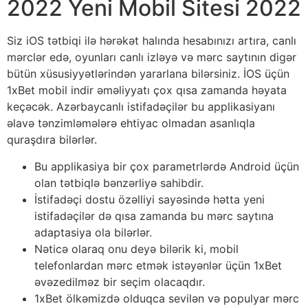
2022 Yeni Mobil Sitesi 2022
Siz iOS tətbiqi ilə hərəkət halında hesabınızı artıra, canlı
mərclər edə, oyunları canlı izləyə və mərc saytının digər
bütün xüsusiyyətlərindən yararlana bilərsiniz. İOS üçün
1xBet mobil indir əməliyyatı çox qısa zamanda həyata
keçəcək. Azərbaycanlı istifadəçilər bu applikasiyanı
əlavə tənzimləmələrə ehtiyac olmadan asanlıqla
quraşdıra bilərlər.
Bu applikasiya bir çox parametrlərdə Android üçün
olan tətbiqlə bənzərliyə sahibdir.
İstifadəçi dostu özəlliyi sayəsində hətta yeni
istifadəçilər də qısa zamanda bu mərc saytına
adaptasiya ola bilərlər.
Nəticə olaraq onu deyə bilərik ki, mobil
telefonlardan mərc etmək istəyənlər üçün 1xBet
əvəzedilməz bir seçim olacaqdır.
1xBet ölkəmizdə olduqca sevilən və populyar mərc