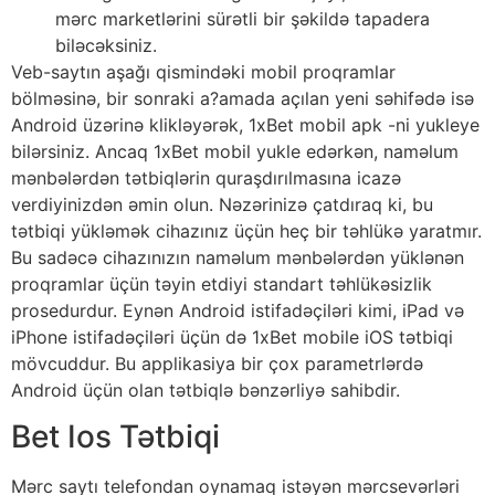
mərc marketlərini sürətli bir şəkildə tapadera
biləcəksiniz.
Veb-saytın aşağı qismindəki mobil proqramlar
bölməsinə, bir sonraki a?amada açılan yeni səhifədə isə
Android üzərinə klikləyərək, 1xBet mobil apk -ni yukleye
bilərsiniz. Ancaq 1xBet mobil yukle edərkən, naməlum
mənbələrdən tətbiqlərin quraşdırılmasına icazə
verdiyinizdən əmin olun. Nəzərinizə çatdıraq ki, bu
tətbiqi yükləmək cihazınız üçün heç bir təhlükə yaratmır.
Bu sadəcə cihazınızın naməlum mənbələrdən yüklənən
proqramlar üçün təyin etdiyi standart təhlükəsizlik
prosedurdur. Eynən Android istifadəçiləri kimi, iPad və
iPhone istifadəçiləri üçün də 1xBet mobile iOS tətbiqi
mövcuddur. Bu applikasiya bir çox parametrlərdə
Android üçün olan tətbiqlə bənzərliyə sahibdir.
Bet Ios Tətbiqi
Mərc saytı telefondan oynamaq istəyən mərcsevərləri