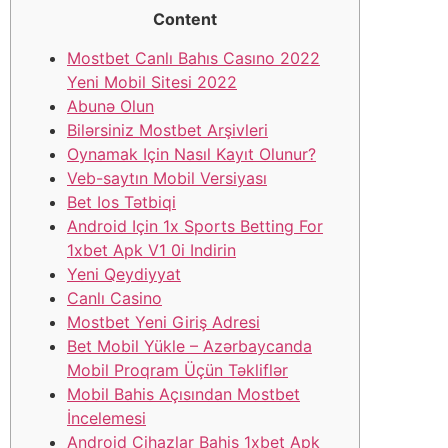
Content
Mostbet Canlı Bahıs Casıno 2022
Yeni Mobil Sitesi 2022
Abunə Olun
Bilərsiniz Mostbet Arşivleri
Oynamak Için Nasıl Kayıt Olunur?
Veb-saytın Mobil Versiyası
Bet Ios Tətbiqi
Android Için 1x Sports Betting For
1xbet Apk V1 0i Indirin
Yeni Qeydiyyat
Canlı Casino
Mostbet Yeni Giriş Adresi
Bet Mobil Yükle – Azərbaycanda
Mobil Proqram Üçün Təkliflər
Mobil Bahis Açısından Mostbet
İncelemesi
Android Cihazlar Bahis 1xbet Apk