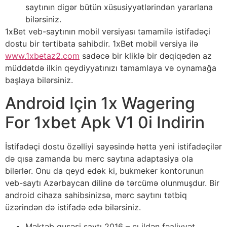
saytının digər bütün xüsusiyyətlərindən yararlana
bilərsiniz.
1xBet veb-saytının mobil versiyası tamamilə istifadəçi
dostu bir tərtibata sahibdir. 1xBet mobil versiya ilə
www.1xbetaz2.com
sadəcə bir kliklə bir dəqiqədən az
müddətdə ilkin qeydiyyatınızı tamamlaya və oynamağa
başlaya bilərsiniz.
Android Için 1x Wagering
For 1xbet Apk V1 0i Indirin
İstifadəçi dostu özəlliyi sayəsində hətta yeni istifadəçilər
də qısa zamanda bu mərc saytına adaptasiya ola
bilərlər. Onu da qeyd edək ki, bukmeker kontorunun
veb-saytı Azərbaycan dilinə də tərcümə olunmuşdur. Bir
android cihaza sahibsinizsə, mərc saytını tətbiq
üzərindən də istifadə edə bilərsiniz.
Məktəb guşəsi saytı 2016 – cı ildən fəaliyyət