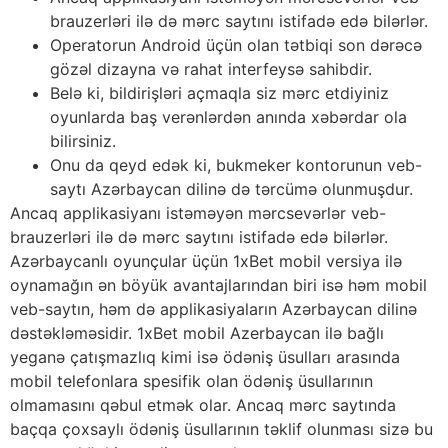
brauzerləri ilə də mərc saytını istifadə edə bilərlər.
Operatorun Android üçün olan tətbiqi son dərəcə
gözəl dizayna və rahat interfeysə sahibdir.
Belə ki, bildirişləri açmaqla siz mərc etdiyiniz
oyunlarda baş verənlərdən anında xəbərdar ola
bilirsiniz.
Onu da qeyd edək ki, bukmeker kontorunun veb-
saytı Azərbaycan dilinə də tərcümə olunmuşdur.
Ancaq applikasiyanı istəməyən mərcsevərlər veb-
brauzerləri ilə də mərc saytını istifadə edə bilərlər.
Azərbaycanlı oyunçular üçün 1xBet mobil versiya ilə
oynamağın ən böyük avantajlarından biri isə həm mobil
veb-saytın, həm də applikasiyaların Azərbaycan dilinə
dəstəkləməsidir. 1xBet mobil Azerbaycan ilə bağlı
yeganə çatışmazlıq kimi isə ödəniş üsulları arasında
mobil telefonlara spesifik olan ödəniş üsullarının
olmamasını qəbul etmək olar. Ancaq mərc saytında
baçqa çoxsaylı ödəniş üsullarının təklif olunması sizə bu