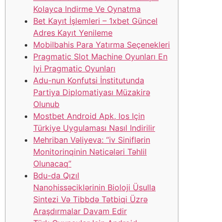
Kolayca Indirme Ve Oynatma
Bet Kayıt İşlemleri – 1xbet Güncel
Adres Kayıt Yenileme
Mobilbahis Para Yatırma Seçenekleri
Pragmatic Slot Machine Oyunları En
Iyi Pragmatic Oyunları
Adu-nun Konfutsi İnstitutunda
Partiya Diplomatiyası Müzakirə
Olunub
Mostbet Android Apk, Ios Için
Türkiye Uygulaması Nasıl Indirilir
Mehriban Vəliyeva: “iv Siniflərin
Monitorinqinin Nəticələri Təhlil
Olunacaq”
Bdu-da Qızıl
Nanohissəciklərinin Bioloji Üsulla
Sintezi Və Tibbdə Tətbiqi Üzrə
Araşdırmalar Davam Edir