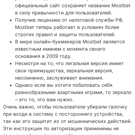
официальный сайт сохраняет название Mostbet
в силу привычности для пользователей.
Получив лицензию от налоговой службы РФ,
Mostbet теперь работает в условиях более
строгих правил и защиты пользователей.
В мире онлайн-букмекеров Mostbet является
известным именем с момента своего
основания в 2009 году.
Несмотря на то, что легальная версия имеет
свои преимущества, зеркальная версия,
несомненно, заслуживает внимания.
Однако если вы хотите побаловать себя
разнообразными азартными играми, то зеркало
– это то, что вам нужно.
Очень важно, чтобы пользователи убирали галочку
при входе в систему с постороннего устройства,
так как это защитит их от мошеннических действий.
Эти инструкции по авторизации применимы не