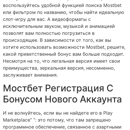
воспользуйтесь удобной функцией поиска Mostbet
или фильтром по названию, чтобы найти идеальную
слот-игру для вас. А видеоформаты с
исключительным звуком, музыкой и анимацией
позволят вам полностью погрузиться в
происходящее. В зависимости от того, как вы
хотите использовать возможности Mostbet, решите,
какой приветственный бонус вам больше подходит.
Несмотря на то, что легальная версия имеет свои
преимущества, зеркальная версия, несомненно,
заслуживает внимания.
Мостбет Регистрация С
Бонусом Нового Аккаунта
И не волнуйтесь, если вы не найдете его в Play
Marketplace” “: это потому, что там запрещено
программное обеспечение, связанное с азартными