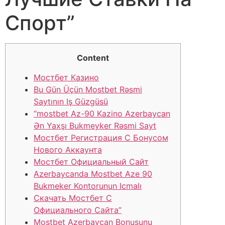
Спорт”
Content
Мостбет Казино
Bu Gün Üçün Mostbet Rəsmi
Saytının Iş Güzgüsü
“mostbet Az-90 Kazino Azerbaycan
Ən Yaxşı Bukmeyker Rəsmi Sayt
Мостбет Регистрация С Бонусом
Нового Аккаунта
Мостбет Официальный Сайт
Azerbaycanda Mostbet Aze 90
Bukmeker Kontorunun Icmalı
Скачать Мостбет С
Официального Сайта”
Mostbet Azerbaycan Bonusunu