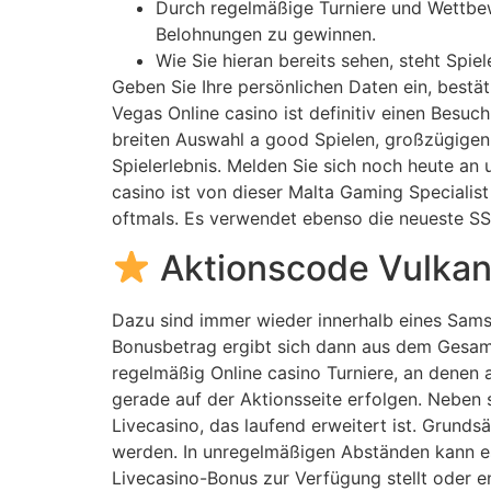
Durch regelmäßige Turniere und Wettbew
Belohnungen zu gewinnen.
Wie Sie hieran bereits sehen, steht Spie
Geben Sie Ihre persönlichen Daten ein, bestä
Vegas Online casino ist definitiv einen Besuc
breiten Auswahl a good Spielen, großzügigen
Spielerlebnis. Melden Sie sich noch heute an 
casino ist von dieser Malta Gaming Specialist
oftmals. Es verwendet ebenso die neueste SS
Aktionscode Vulkan 
Dazu sind immer wieder innerhalb eines Sams
Bonusbetrag ergibt sich dann aus dem Gesamt
regelmäßig Online casino Turniere, an denen 
gerade auf der Aktionsseite erfolgen. Neben
Livecasino, das laufend erweitert ist. Grund
werden. In unregelmäßigen Abständen kann es
Livecasino-Bonus zur Verfügung stellt oder e