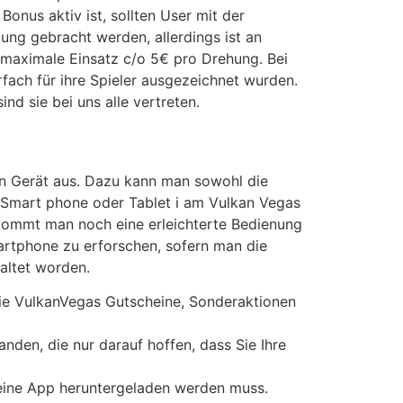
nus aktiv ist, sollten User mit der
ung gebracht werden, allerdings ist an
r maximale Einsatz c/o 5€ pro Drehung. Bei
fach für ihre Spieler ausgezeichnet wurden.
d sie bei uns alle vertreten.
n Gerät aus. Dazu kann man sowohl die
n Smart phone oder Tablet i am Vulkan Vegas
ekommt man noch eine erleichterte Bedienung
artphone zu erforschen, sofern man die
altet worden.
wie VulkanVegas Gutscheine, Sonderaktionen
nden, die nur darauf hoffen, dass Sie Ihre
eine App heruntergeladen werden muss.