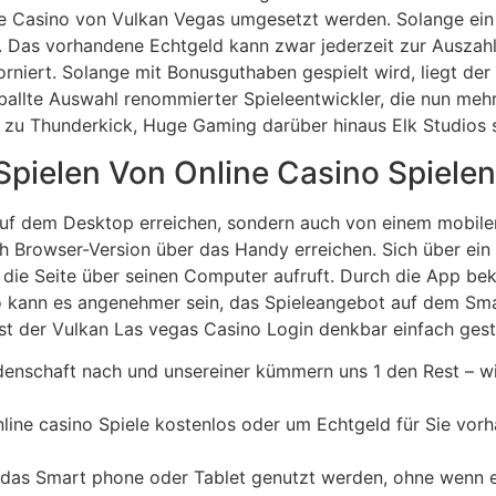
e Casino von Vulkan Vegas umgesetzt werden. Solange ein Bo
. Das vorhandene Echtgeld kann zwar jederzeit zur Auszahl
rniert. Solange mit Bonusguthaben gespielt wird, liegt de
allte Auswahl renommierter Spieleentwickler, die nun mehr
zu Thunderkick, Huge Gaming darüber hinaus Elk Studios sin
Spielen Von Online Casino Spielen
auf dem Desktop erreichen, sondern auch von einem mobile
h Browser-Version über das Handy erreichen. Sich über ei
n die Seite über seinen Computer aufruft. Durch die App b
o kann es angenehmer sein, das Spieleangebot auf dem Sm
ist der Vulkan Las vegas Casino Login denkbar einfach gest
idenschaft nach und unsereiner kümmern uns 1 den Rest – 
line casino Spiele kostenlos oder um Echtgeld für Sie vorha
r das Smart phone oder Tablet genutzt werden, ohne wenn 