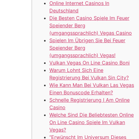
Online Internet Casinos In
Deutschland
Die Besten Casino Spiele Im Feuer
Speiender Berg
(umgangssprachlich) Vegas Casino
Spielen Im Übrigen Sie Bei Feuer
Speiender Berg
(umgangssprachlich) Vegas!
Vulkan Vegas On Line Casino Boni
Warum Lohnt Sich Eine
Registrierung Bei Vulkan Sin City?
Wie Kann Man Bei Vulkan Las Vegas
Einen Bonuscode Erhalten?
Schnelle Registrierung I Am Online
Casino
Welche Sind Die Beliebtesten Online
On Line Casino Spiele Im Vulkan
Vegas?
“Erwünscht Im Universum Dieses