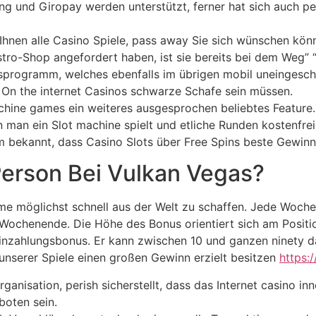
g und Giropay werden unterstützt, ferner hat sich auch pe
 Ihnen alle Casino Spiele, pass away Sie sich wünschen kön
ro-Shop angefordert haben, ist sie bereits bei dem Weg” “
usprogramm, welches ebenfalls im übrigen mobil uneingesc
On the internet Casinos schwarze Schafe sein müssen.
chine games ein weiteres ausgesprochen beliebtes Feature. 
man ein Slot machine spielt und etliche Runden kostenfrei 
em bekannt, dass Casino Slots über Free Spins beste Gewin
Person Bei Vulkan Vegas?
eme möglichst schnell aus der Welt zu schaffen. Jede Woche
 Wochenende. Die Höhe des Bonus orientiert sich am Posit
 Einzahlungsbonus. Er kann zwischen 10 und ganzen ninety d
i unserer Spiele einen großen Gewinn erzielt besitzen
https:
anisation, perish sicherstellt, dass das Internet casino inn
boten sein.