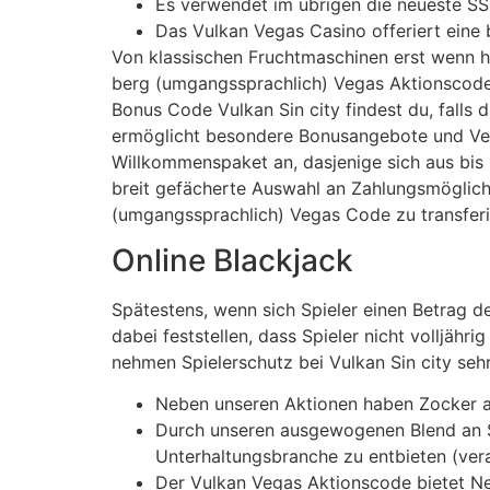
Es verwendet im übrigen die neueste SS
Das Vulkan Vegas Casino offeriert eine
Von klassischen Fruchtmaschinen erst wenn hi
berg (umgangssprachlich) Vegas Aktionscode 
Bonus Code Vulkan Sin city findest du, falls
ermöglicht besondere Bonusangebote und Verg
Willkommenspaket an, dasjenige sich aus bis 
breit gefächerte Auswahl an Zahlungsmöglich
(umgangssprachlich) Vegas Code zu transferi
Online Blackjack
Spätestens, wenn sich Spieler einen Betrag d
dabei feststellen, dass Spieler nicht volljähr
nehmen Spielerschutz bei Vulkan Sin city sehr
Neben unseren Aktionen haben Zocker au
Durch unseren ausgewogenen Blend an Sp
Unterhaltungsbranche zu entbieten (veral
Der Vulkan Vegas Aktionscode bietet Ne