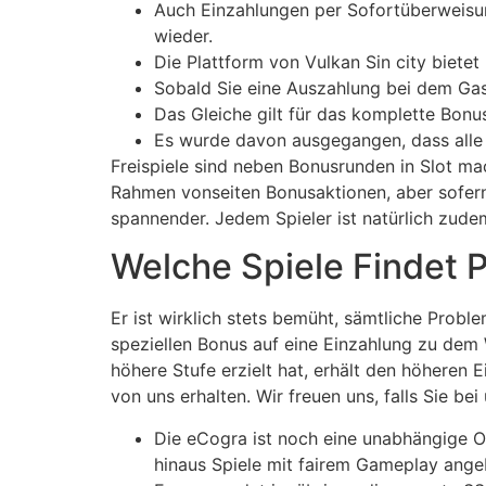
Auch Einzahlungen per Sofortüberweisun
wieder.
Die Plattform von Vulkan Sin city bietet
Sobald Sie eine Auszahlung bei dem Gast
Das Gleiche gilt für das komplette Bon
Es wurde davon ausgegangen, dass alle 
Freispiele sind neben Bonusrunden in Slot ma
Rahmen vonseiten Bonusaktionen, aber sofern 
spannender. Jedem Spieler ist natürlich zud
Welche Spiele Findet 
Er ist wirklich stets bemüht, sämtliche Probl
speziellen Bonus auf eine Einzahlung zu dem
höhere Stufe erzielt hat, erhält den höheren
von uns erhalten. Wir freuen uns, falls Sie be
Die eCogra ist noch eine unabhängige Org
hinaus Spiele mit fairem Gameplay ange