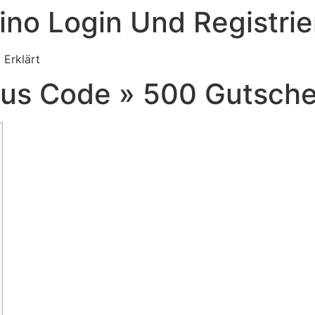
no Login Und Registrie
 Erklärt
us Code » 500 Gutsche