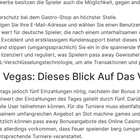
erbe besitzen die Spieler auch die Möglichkeit, gegen ande
lerschutz bei dem Gastro-Shop an höchster Stelle.
tigen Sie Ihre E-Mail-Adresse und wählen Sie einen Benutz
h wert für deutsche Spieler, die nach einem unterhaltsamen
 Excédent und erstklassigem Kundensupport bietet dieses 
und stippen (umgangssprachlich) Sie ein in die spannende W
 lizenziert und reguliert, was Spielern pass away Gewissheit
L-Verschlüsselungstechnologie, um alle Transaktionen und 
Vegas: Dieses Blick Auf Das
tags jedoch fünf Einzahlungen nötig, nachdem der Bonus im
wert der Einzahlungen des Tages geteilt durch Fünf. Darüb
alle User teilnehmen können. Für die Turniere muss ebenfa
 seinem umfangreichen Angebot an Slot machine games und 
sätzlich können pass away Bonusangebote des Online Casinos 
 allerdings vorkommen, dass Feuer speiender berg (umgan
ntsprechende Turniere veranstaltet.