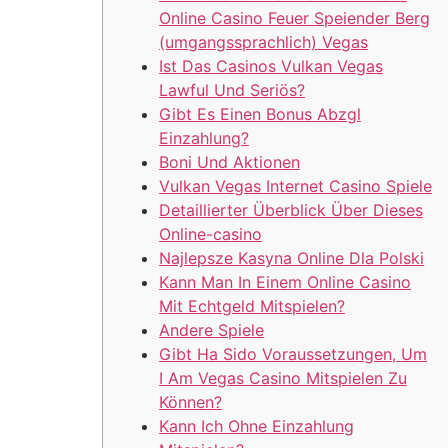
Online Casino Feuer Speiender Berg
(umgangssprachlich) Vegas
Ist Das Casinos Vulkan Vegas
Lawful Und Seriös?
Gibt Es Einen Bonus Abzgl
Einzahlung?
Boni Und Aktionen
Vulkan Vegas Internet Casino Spiele
Detaillierter Überblick Über Dieses
Online-casino
Najlepsze Kasyna Online Dla Polski
Kann Man In Einem Online Casino
Mit Echtgeld Mitspielen?
Andere Spiele
Gibt Ha Sido Voraussetzungen, Um
I Am Vegas Casino Mitspielen Zu
Können?
Kann Ich Ohne Einzahlung