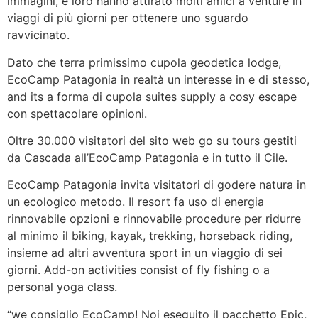
immagini, e loro hanno attirato molti amici a venture in
viaggi di più giorni per ottenere uno sguardo
ravvicinato.
Dato che terra primissimo cupola geodetica lodge,
EcoCamp Patagonia in realtà un interesse in e di stesso,
and its a forma di cupola suites supply a cosy escape
con spettacolare opinioni.
Oltre 30.000 visitatori del sito web go su tours gestiti
da Cascada all’EcoCamp Patagonia e in tutto il Cile.
EcoCamp Patagonia invita visitatori di godere natura in
un ecologico metodo. Il resort fa uso di energia
rinnovabile opzioni e rinnovabile procedure per ridurre
al minimo il biking, kayak, trekking, horseback riding,
insieme ad altri avventura sport in un viaggio di sei
giorni. Add-on activities consist of fly fishing o a
personal yoga class.
“we consiglio EcoCamp! Noi eseguito il pacchetto Epic,