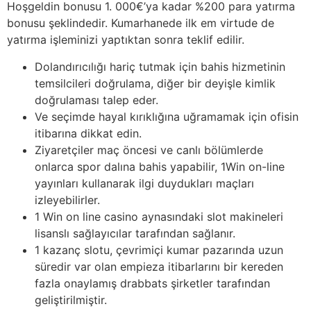
Hoşgeldin bonusu 1. 000€’ya kadar %200 para yatırma
bonusu şeklindedir. Kumarhanede ilk em virtude de
yatırma işleminizi yaptıktan sonra teklif edilir.
Dolandırıcılığı hariç tutmak için bahis hizmetinin
temsilcileri doğrulama, diğer bir deyişle kimlik
doğrulaması talep eder.
Ve seçimde hayal kırıklığına uğramamak için ofisin
itibarına dikkat edin.
Ziyaretçiler maç öncesi ve canlı bölümlerde
onlarca spor dalına bahis yapabilir, 1Win on-line
yayınları kullanarak ilgi duydukları maçları
izleyebilirler.
1 Win on line casino aynasındaki slot makineleri
lisanslı sağlayıcılar tarafından sağlanır.
1 kazanç slotu, çevrimiçi kumar pazarında uzun
süredir var olan empieza itibarlarını bir kereden
fazla onaylamış drabbats şirketler tarafından
geliştirilmiştir.