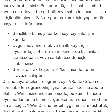
para yatırabilirsiniz. Bu kadar küçük bir bahis limiti, bu
oyunu neredeyse the girl bütçeye sahip kullanıcılar için
erişilebilir kılıyor. 1VIN’de para çekmek için yapılan tüm
başvurular doğrulanır.
Genellikle bahis yaparken seyirciyle iletişim
kurarlar.
Uygulamayı indirmek ya da ilk kayıt için,
oyunlarda, slotlarda ve makinelerde kullanılan
ücretsiz bahis veya sadakatsiz dönüşler
alabilirsiniz.
Görsel olarak hoştur ve” “kullanıcı dostu bir
arayüze sahiptir.
Casino ziyaretçileri Telegram veya VKontakte’den en
son haberleri öğrenebilir, aynalı posta listesine abone
olabilir. Win casino incelememizde, bu kumarhanede
oynamadan önce bilmeniz gereken tüm önemli noktaları
ele alacağız. 1 Win Casino mobil uygulamasını test ettik,
destek ekibiyle iletişime geçtik ve birkaç pra yatırdık.