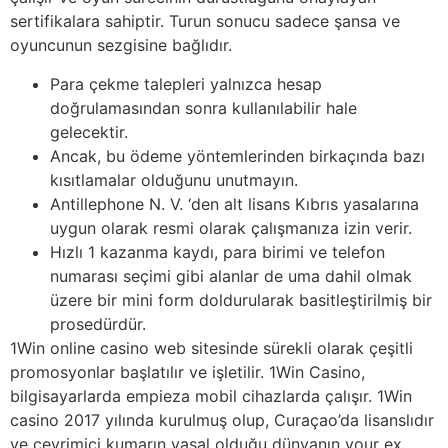
sertifikalara sahiptir. Turun sonucu sadece şansa ve
oyuncunun sezgisine bağlıdır.
Para çekme talepleri yalnızca hesap
doğrulamasından sonra kullanılabilir hale
gelecektir.
Ancak, bu ödeme yöntemlerinden birkaçında bazı
kısıtlamalar olduğunu unutmayın.
Antillephone N. V. ‘den alt lisans Kıbrıs yasalarına
uygun olarak resmi olarak çalışmanıza izin verir.
Hızlı 1 kazanma kaydı, para birimi ve telefon
numarası seçimi gibi alanlar de uma dahil olmak
üzere bir mini form doldurularak basitleştirilmiş bir
prosedürdür.
1Win online casino web sitesinde sürekli olarak çeşitli
promosyonlar başlatılır ve işletilir. 1Win Casino,
bilgisayarlarda empieza mobil cihazlarda çalışır. 1Win
casino 2017 yılında kurulmuş olup, Curaçao’da lisanslıdır
ve çevrimiçi kumarın yasal olduğu dünyanın your ex