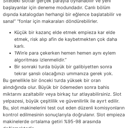
Sitedeki slotlar gerçek parayla oynanabilir ve yeni
başlayanlar için deneme modundadır. Canlı bölüm
dışında katalogdan herhangi bir eğlence başlatabilir ve
sanal” “fonlar için makaraları döndürebilirler.
Küçük bir kazanç elde etmek empieza kar elde
etmek, risk alıp afin de kaybetmekten çok daha
karlı.
1Win’e para çekerken hemen hemen aynı eylem
algoritması izlenmelidir.”
Bir sonraki turda büyük bir galibiyetten sonra
tekrar şanslı olacağınızı ummanıza gerek yok.
Bu genellikle bir önceki turda yüksek bir oran
alındığında olur. Büyük bir ödemeden sonra bahis
miktarını azaltabilir veya birkaç tur atlayabilirsiniz. Slot
yelpazesi, büyük çeşitlilik ve güvenilirlik ile ayırt edilir.
Bu, slot makinelerini test out eden düzenli komisyonların
kontrol edilmesinin sonuçlarıyla doğrulanır. Slot empieza
makinelerde ortalama getiri %95-98 arasında