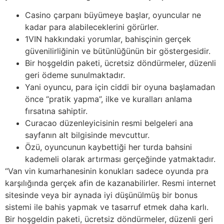
Casino çarpanı büyümeye başlar, oyuncular ne
kadar para alabileceklerini görürler.
1VIN hakkındaki yorumlar, bahisçinin gerçek
güvenilirliğinin ve bütünlüğünün bir göstergesidir.
Bir hoşgeldin paketi, ücretsiz döndürmeler, düzenli
geri ödeme sunulmaktadır.
Yani oyuncu, para için ciddi bir oyuna başlamadan
önce “pratik yapma”, ilke ve kuralları anlama
fırsatına sahiptir.
Curacao düzenleyicisinin resmi belgeleri ana
sayfanın alt bilgisinde mevcuttur.
Özü, oyuncunun kaybettiği her turda bahsini
kademeli olarak artırması gerçeğinde yatmaktadır.
“Van vin kumarhanesinin konukları sadece oyunda pra
karşılığında gerçek afin de kazanabilirler. Resmi internet
sitesinde veya bir aynada iyi düşünülmüş bir bonus
sistemi ile bahis yapmak ve tasarruf etmek daha karlı.
Bir hoşgeldin paketi, ücretsiz döndürmeler, düzenli geri