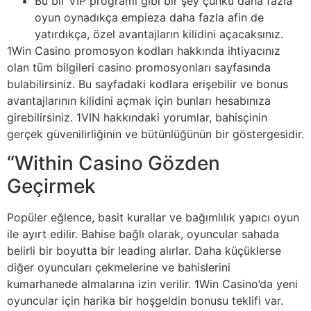
Bu bir VIP programı gibi bir şey çünkü daha fazla
oyun oynadıkça empieza daha fazla afin de
yatırdıkça, özel avantajların kilidini açacaksınız.
1Win Casino promosyon kodları hakkında ihtiyacınız
olan tüm bilgileri casino promosyonları sayfasında
bulabilirsiniz. Bu sayfadaki kodlara erişebilir ve bonus
avantajlarının kilidini açmak için bunları hesabınıza
girebilirsiniz. 1VIN hakkındaki yorumlar, bahisçinin
gerçek güvenilirliğinin ve bütünlüğünün bir göstergesidir.
“Within Casino Gözden
Geçirmek
Popüler eğlence, basit kurallar ve bağımlılık yapıcı oyun
ile ayırt edilir. Bahise bağlı olarak, oyuncular sahada
belirli bir boyutta bir leading alırlar. Daha küçüklerse
diğer oyuncuları çekmelerine ve bahislerini
kumarhanede almalarına izin verilir. 1Win Casino’da yeni
oyuncular için harika bir hoşgeldin bonusu teklifi var.