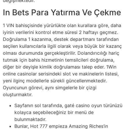
değişmektedir.
In Bets Para Yatırma Ve Çekme
1 VIN bahisçisinde yürürlükte olan kurallara göre, daha
iyinin verilerini kontrol etme süresi 2 haftayı geçmez.
Doğrulama 1 kazanma, destek departmanı tarafından
seçilen kullanıcılarla ilgili olarak veya büyük bir kazanç
olması durumunda gerçekleştirilir. Dolandırıcılığı hariç
tutmak için bahis hizmetinin temsilcileri doğrulama,
diğer bir deyişle kimlik doğrulaması talep eder. 1Win
online casinolar serisindeki slot ve makinelerin listesi,
yeni ilginç modellerle sürekli güncellenmektedir.
Oyuncunun görevi, aynı simgelerle bir çizgi
oluşturmaktır.
Sayfanın sol tarafında, gaté casino oyun türünüzü
kolayca seçebileceğiniz bir menü de
bulunmaktadır.
Bunlar, Hot 777 empieza Amazing Riches’in