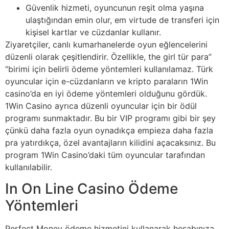
Güvenlik hizmeti, oyuncunun reşit olma yaşına
ulaştığından emin olur, em virtude de transferi için
kişisel kartlar ve cüzdanlar kullanır.
Ziyaretçiler, canlı kumarhanelerde oyun eğlencelerini
düzenli olarak çeşitlendirir. Özellikle, the girl tür para”
“birimi için belirli ödeme yöntemleri kullanılamaz. Türk
oyuncular için e-cüzdanların ve kripto paraların 1Win
casino’da en iyi ödeme yöntemleri olduğunu gördük.
1Win Casino ayrıca düzenli oyuncular için bir ödül
programı sunmaktadır. Bu bir VIP programı gibi bir şey
çünkü daha fazla oyun oynadıkça empieza daha fazla
pra yatırdıkça, özel avantajların kilidini açacaksınız. Bu
program 1Win Casino’daki tüm oyuncular tarafından
kullanılabilir.
In On Line Casino Ödeme
Yöntemleri
Perfect Money ödeme hizmetini kullanarak hesabınıza