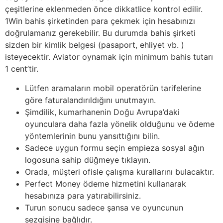
çeşitlerine eklenmeden önce dikkatlice kontrol edilir.
1Win bahis şirketinden para çekmek için hesabınızı
doğrulamanız gerekebilir. Bu durumda bahis şirketi
sizden bir kimlik belgesi (pasaport, ehliyet vb. )
isteyecektir. Aviator oynamak için minimum bahis tutarı
1 cent’tir.
Lütfen aramaların mobil operatörün tarifelerine
göre faturalandırıldığını unutmayın.
Şimdilik, kumarhanenin Doğu Avrupa’daki
oyunculara daha fazla yönelik olduğunu ve ödeme
yöntemlerinin bunu yansıttığını bilin.
Sadece uygun formu seçin empieza sosyal ağın
logosuna sahip düğmeye tıklayın.
Orada, müşteri ofisle çalışma kurallarını bulacaktır.
Perfect Money ödeme hizmetini kullanarak
hesabınıza para yatırabilirsiniz.
Turun sonucu sadece şansa ve oyuncunun
sezgisine bağlıdır.