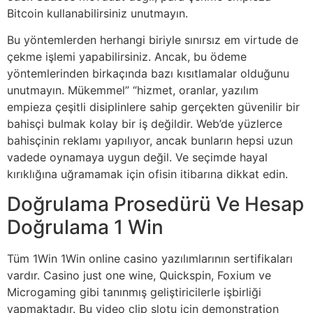
Bitcoin kullanabilirsiniz unutmayın.
Bu yöntemlerden herhangi biriyle sınırsız em virtude de
çekme işlemi yapabilirsiniz. Ancak, bu ödeme
yöntemlerinden birkaçında bazı kısıtlamalar olduğunu
unutmayın. Mükemmel” “hizmet, oranlar, yazılım
empieza çeşitli disiplinlere sahip gerçekten güvenilir bir
bahisçi bulmak kolay bir iş değildir. Web’de yüzlerce
bahisçinin reklamı yapılıyor, ancak bunların hepsi uzun
vadede oynamaya uygun değil. Ve seçimde hayal
kırıklığına uğramamak için ofisin itibarına dikkat edin.
Doğrulama Prosedürü Ve Hesap
Doğrulama 1 Win
Tüm 1Win 1Win online casino yazılımlarının sertifikaları
vardır. Casino just one wine, Quickspin, Foxium ve
Microgaming gibi tanınmış geliştiricilerle işbirliği
yapmaktadır. Bu video clip slotu için demonstration