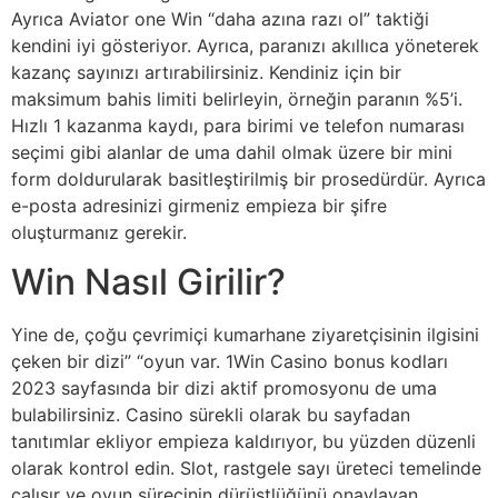
Ayrıca Aviator one Win “daha azına razı ol” taktiği
kendini iyi gösteriyor. Ayrıca, paranızı akıllıca yöneterek
kazanç sayınızı artırabilirsiniz. Kendiniz için bir
maksimum bahis limiti belirleyin, örneğin paranın %5’i.
Hızlı 1 kazanma kaydı, para birimi ve telefon numarası
seçimi gibi alanlar de uma dahil olmak üzere bir mini
form doldurularak basitleştirilmiş bir prosedürdür. Ayrıca
e-posta adresinizi girmeniz empieza bir şifre
oluşturmanız gerekir.
Win Nasıl Girilir?
Yine de, çoğu çevrimiçi kumarhane ziyaretçisinin ilgisini
çeken bir dizi” “oyun var. 1Win Casino bonus kodları
2023 sayfasında bir dizi aktif promosyonu de uma
bulabilirsiniz. Casino sürekli olarak bu sayfadan
tanıtımlar ekliyor empieza kaldırıyor, bu yüzden düzenli
olarak kontrol edin. Slot, rastgele sayı üreteci temelinde
çalışır ve oyun sürecinin dürüstlüğünü onaylayan