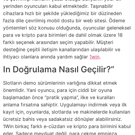
yerinden oyuncuları kabul etmektedir. Taşınabilir
cihazlara hızlı bir şekilde yüklediğimiz bir düzineden
fazla dile çevrilmiş mobil dostu bir web sitesi. Ödeme
yöntemleri söz konusu olduğunda, oyuncular geleneksel
para ve kripto para birimleri de dahil olmak üzere 18
farklı seçenek arasından seçim yapabilir. Müşteri
desteğine çeşitli iletişim kanallarından ulaşılabilir ve
ihtiyacı olanlara anında yardım sağlar
1win
.
In Doğrulama Nasıl Geçilir?”
Slotların demo sürümlerinin varlığına dikkat etmek
önemlidir. Yani oyuncu, para için ciddi bir oyuna
başlamadan önce “pratik yapma”, ilke ve kuralları
anlama fırsatına sahiptir. Uygulamayı indirmek veya ilk
kayıt için, oyunlarda, slotlarda ve makinelerde kullanılan
ücretsiz bahis veya sadakatsiz dönüşler alabilirsiniz.
1Win birkaç farklı e-cüzdan ve kripto para birimini kabul
eder. Sadece mevduat değil, para çekme empieza