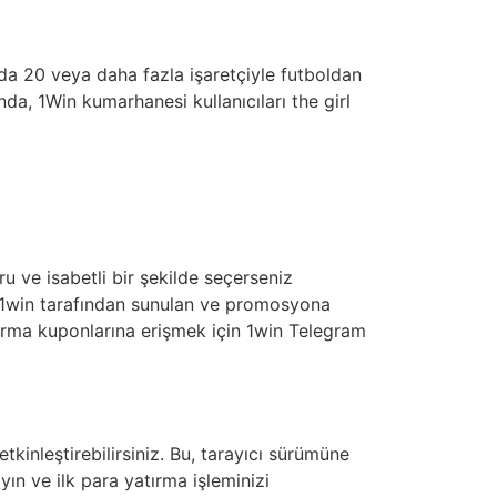
şmada 20 veya daha fazla işaretçiyle futboldan
ında, 1Win kumarhanesi kullanıcıları the girl
u ve isabetli bir şekilde seçerseniz
 1win tarafından sunulan ve promosyona
ırma kuponlarına erişmek için 1win Telegram
kinleştirebilirsiniz. Bu, tarayıcı sürümüne
n ve ilk para yatırma işleminizi