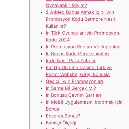
Oynayabilir Miyim?
$ Added Bonus Almak Için 1win
Promosyon Kodu Betmore Nasıl
Kullanılır?
In Türk Oyuncular Için Promosyon
Kodu 2024
In Promosyon Kodları Ve Kuponları
In Bonus Kodu Gereksinimleri
In’de Nasıl Para Yatırılır
Pin Up On Line Casino Türkiye
Resmi Website, Giriş, Bonusla
Geçici 1win Promosyonları
In Sahte Mi Gerçek Mi?
In Bonusu Çevrim Şartları
In Mobil Uygulamasını Indirmek Için
Bonus
Ekspres Bonus?
Bahisçi Ölçeği