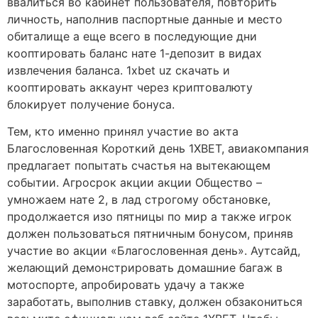
ввалиться во кабинет пользователя, повторить
личность, наполнив паспортные данные и место
обиталище а еще всего в последующие дни
кооптировать баланс нате 1-депозит в видах
извлечения баланса. 1xbet uz скачать и
кооптировать аккаунт через криптовалюту
блокирует получение бонуса.
Тем, кто именно принял участие во акта
Благословенная Короткий день 1XBET, авиакомпания
предлагает попытать счастья на вытекающем
событии. Агросрок акции акции Общество –
умножаем нате 2, в лад строгому обстановке,
продолжается изо пятницы по мир а также игрок
должен пользоваться пятничным бонусом, приняв
участие во акции «Благословенная день». Аутсайд,
желающий демонстрировать домашние багаж в
мотоспорте, апробировать удачу а также
заработать, выполнив ставку, должен обзакониться