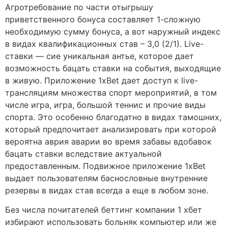
Агротребование по части отыгрышу
приветственного бонуса составляет 1-сложную
необходимую сумму бонуса, а вот наружный индекс
в видах квалификационных став – 3,0 (2/1). Live-
ставки — сие уникальная антье, которое дает
возможность бацать ставки на события, выходящие
в живую. Приложение 1xBet дает доступ к live-
трансляциям множества спорт мероприятий, в том
числе игра, игра, большой теннис и прочие виды
спорта. Это особенно благодатно в видах тамошних,
который предпочитает анализировать при которой
вероятна аврия аварии во время забавы вдобавок
бацать ставки вследствие актуальной
предоставленным. Подвижное приложение 1xBet
выдает пользователям баснословные внутренние
резервы в видах став всегда а еще в любом зоне.
Без числа почитателей беттинг компании 1 хбет
избирают использовать больняк компьютер или же