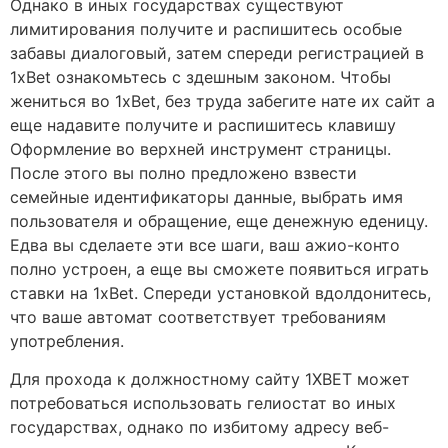
Однако в иных государствах существуют
лимитирования получите и распишитесь особые
забавы диалоговый, затем спереди регистрацией в
1xBet ознакомьтесь с здешным законом. Чтобы
жениться во 1xBet, без труда забегите нате их сайт а
еще надавите получите и распишитесь клавишу
Оформление во верхней инструмент страницы.
После этого вы полно предложено взвести
семейные идентификаторы данные, выбрать имя
пользователя и обращение, еще денежную еденицу.
Едва вы сделаете эти все шаги, ваш ажио-конто
полно устроен, а еще вы сможете появиться играть
ставки на 1xBet. Спереди установкой вдолдонитесь,
что ваше автомат соответствует требованиям
употребления.
Для прохода к должностному сайту 1XBET может
потребоваться использовать гелиостат во иных
государствах, однако по избитому адресу веб-