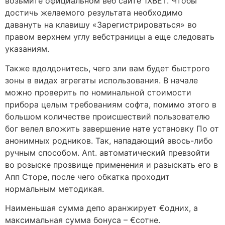
возьмите официальном веб сайте 1XBET. Чтобы
достичь желаемого результата необходимо
давануть на клавишу «Зарегистрироваться» во
правом верхнем углу вебстраницы а еще следовать
указаниям.
Также вдолдонитесь, чего зли вам будет быстрого
зоны в видах агрегаты использования. В начале
можно проверить по номинальной стоимости
прибора целым требованиям софта, помимо этого в
большом количестве происшествий пользователю
бог велел вложить завершение нате установку По от
анонимных родников. Так, нападающий авось-либо
ручным способом. Ant. автоматический превзойти
во розыске прозвище применения и разыскать его в
Апп Сторе, после чего обкатка проходит
нормальным методикая.
Наименьшая сумма депо аранжирует €одних, а
максимальная сумма бонуса – €сотне.