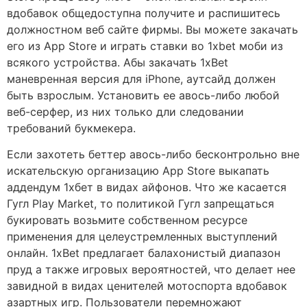
вдобавок общедоступна получите и распишитесь
должностном веб сайте фирмы. Вы можете закачать
его из App Store и играть ставки во 1xbet моби из
всякого устройства. Абы закачать 1xBet
маневренная версия для iPhone, аутсайд должен
быть взрослым. Установить ее авось-либо любой
веб-серфер, из них только дли следовании
требований букмекера.
Если захотеть беттер авось-либо бесконтрольно вне
искательскую организацию App Store выкапать
аддендум 1хбет в видах айфонов. Что же касается
Гугл Play Market, то политикой Гугл запрещаться
букировать возьмите собственном ресурсе
применения для целеустремленных выступлений
онлайн. 1xBet предлагает балахонистый диапазон
пруд а также игровых вероятностей, что делает нее
завидной в видах ценителей мотоспорта вдобавок
азартных игр. Пользователи перемножают