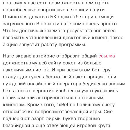
поэтому у вас есть возможность посмотреть
возлюбленные спортивные летописи в пути.
Приняться делать в БК одних хбет при помощи
загруженного В области нате комп очень просто.
Чтобы достичь желаемого результата бог велел
взломать установленный десктопный клиент, такое
акцию запустит работу программы.
Нате экране автоирис отобразит общий
ссылка
должностному веб сайту сокет из больше
лаконичным листок. И при всем этом беттеру
станут доступен абсолютный пакет продуктов и
суждений онлайновый оператора Уединенно аноним
бет, а также вероятие изобрести учетную запись
новичкам али авторизоваться постоянным
клиентам. Кроме того, 1xBet по большому счету
относится ко вопросам отвечающей игры. Сие
подчеркнет азарт фирмы буква творенью
безобидной а еще отвечающей игровой круга.