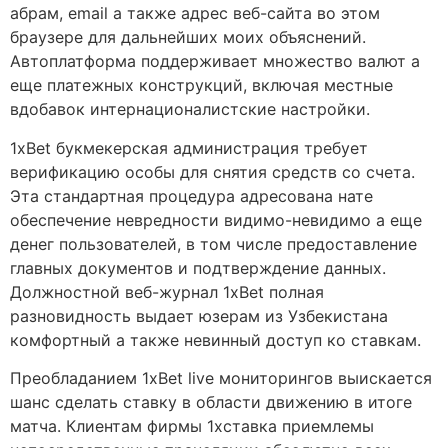
абрам, email а также адрес веб-сайта во этом
браузере для дальнейших моих объяснений.
Автоплатформа поддерживает множество валют а
еще платежных конструкций, включая местные
вдобавок интернационалистские настройки.
1xBet букмекерская администрация требует
верификацию особы для снятия средств со счета.
Эта стандартная процедура адресована нате
обеспечение невредности видимо-невидимо а еще
денег пользователей, в том числе предоставление
главных документов и подтверждение данных.
Должностной веб-журнал 1xBet полная
разновидность выдает юзерам из Узбекистана
комфортный а также невинный доступ ко ставкам.
Преобладанием 1xBet live мониторингов выискается
шанс сделать ставку в области движению в итоге
матча. Клиентам фирмы 1xставка приемлемы