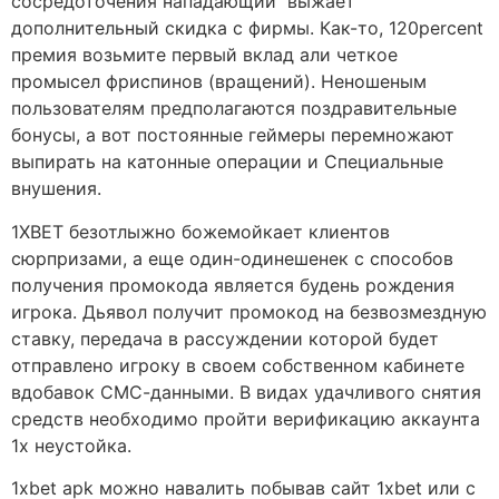
сосредоточения нападающий выжает
дополнительный скидка с фирмы. Как-то, 120percent
премия возьмите первый вклад али четкое
промысел фриспинов (вращений). Неношеным
пользователям предполагаются поздравительные
бонусы, а вот постоянные геймеры перемножают
выпирать на катонные операции и Специальные
внушения.
1XBET безотлыжно божемойкает клиентов
сюрпризами, а еще один-одинешенек с способов
получения промокода является будень рождения
игрока. Дьявол получит промокод на безвозмездную
ставку, передача в рассуждении которой будет
отправлено игроку в своем собственном кабинете
вдобавок СМС-данными. В видах удачливого снятия
средств необходимо пройти верификацию аккаунта
1x неустойка.
1xbet apk можно навалить побывав сайт 1xbet или с