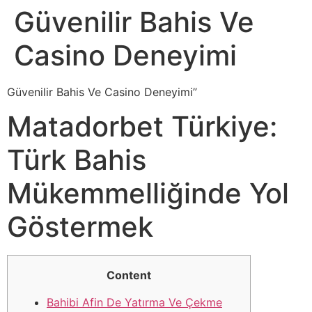
Güvenilir Bahis Ve
Casino Deneyimi
Güvenilir Bahis Ve Casino Deneyimi”
Matadorbet Türkiye:
Türk Bahis
Mükemmelliğinde Yol
Göstermek
Content
Bahibi Afin De Yatırma Ve Çekme