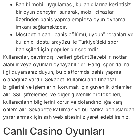
Bahibi mobil uygulaması, kullanıcılarına kesintisiz
bir oyun deneyimi sunarak, mobil cihazlar
üzerinden bahis yapma empieza oyun oynama
imkanı sağlamaktadır.
Mostbet’in canlı bahis bölümü, uygun” “oranları ve
kullanıcı dostu arayüzü ile Türkiye’deki spor
bahisçileri için popüler bir seçimdir.
Kullanıcılar, çevrimdışı verileri görüntüleyebilir, notlar
alabilir veya oyunları oynayabilirler. Hangi spor dalına
ilgi duyarsanız duyun, bu platformda bahis yapma
olanağınız vardır. Sekabet, kullanıcıların finansal
bilgilerini ve işlemlerini korumak için güvenlik önlemleri
alır. SSL şifrelemesi ve diğer güvenlik protokolleri,
kullanıcıların bilgilerini korur ve dolandırıcılığa karşı
önlem alır. Sekabet’e katılmak ve bu harika bonuslardan
yararlanmak için sah web sitesini ziyaret edebilirsiniz.
Canlı Casino Oyunları