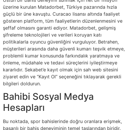
üzerine kurulan Matadorbet, Türkiye pazarında hızla
güçlü bir üne kavuştu. Curacao lisansı altında faaliyet
gösteren platform, tüm faaliyetlerin düzenlenmesini ve
şeffaf olmasını garanti ediyor. Matadorbet, gelişmiş
şifreleme teknolojileri ve verileri koruyan katı
politikalarla oyuncu güvenliğini vurguluyor. Betrahen,
müşterileri arasında daha güvenli kumarı teşvik etmeye,
problemli kumar konusunda farkındalık yaratmaya ve
önleme, müdahale ve tedavi süreçlerini iyileştirmeye
kararlıdır. Sekabet’e kayıt olmak için sah web sitesini
ziyaret edin ve “Kayıt Ol” seçeneğini tıklayarak gerekli
bilgileri doldurun.
Bahibi Sosyal Medya
Hesapları
Bu noktada, spor bahislerinde doğru oranlara erişmek,
başarılı bir bahis deneyiminin temel taşlarından biridir.