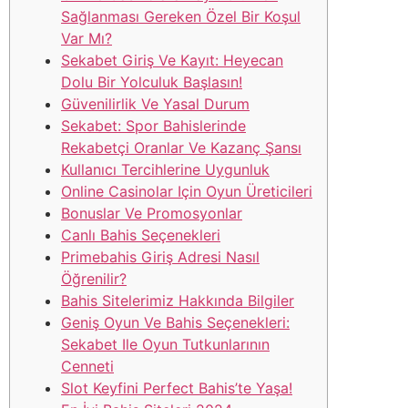
Sağlanması Gereken Özel Bir Koşul
Var Mı?
Sekabet Giriş Ve Kayıt: Heyecan
Dolu Bir Yolculuk Başlasın!
Güvenilirlik Ve Yasal Durum
Sekabet: Spor Bahislerinde
Rekabetçi Oranlar Ve Kazanç Şansı
Kullanıcı Tercihlerine Uygunluk
Online Casinolar Için Oyun Üreticileri
Bonuslar Ve Promosyonlar
Canlı Bahis Seçenekleri
Primebahis Giriş Adresi Nasıl
Öğrenilir?
Bahis Sitelerimiz Hakkında Bilgiler
Geniş Oyun Ve Bahis Seçenekleri:
Sekabet Ile Oyun Tutkunlarının
Cenneti
Slot Keyfini Perfect Bahis’te Yaşa!