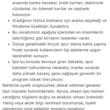
arasında banka havalesi, kredi kartları, elektronik
cüzdanlar, ön ödemeli kartlar ve cepbank
bulunuyor.
Aradığınızı hızlıca bulmanız için arama seçeneği ve
filtreleme özellikleri Sunabiliriz.
Bu cevabımızın aşağıda içlerinden en önemlilerini
belirttiğimiz gibi birtakım nedenleri vardır.
Dünya genelindeki birçok spor dalına bahis yapma
fırsatı sunarak kullanıcıların ilgi alanlarına uygun
seçenekler sunuyor.
İşte bu konuda devreye giren Sekabet, spor
bahisleri tutkunlarına rekabetçi oranlar sunarak
daha yüksek kazanç şansı sağlayan güvenilir bir
program olarak öne çıkıyor.
Bahibi’de üyelik oluştururken dikkat edilmesi gereken
bazı hususlar bulunmaktadır. Ayrıca, siteye üye olurken
verdiğiniz bilgilerin doğru ve eksiksiz olması önemlidir.
Yanlış veya eksik bilgi verilmesi durumunda, üyelik
işlemleriniz iptal edilebilir empieza hesabınız