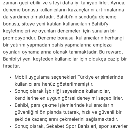
zaman geçirebilir ve siteyi daha iyi tanıyabilirler. Ayrıca,
deneme bonusu kullanıcıların kazançlarını artırmalarına
da yardımcı olmaktadır. Bahibi’nin sunduğu deneme
bonusu, siteye yeni katılan kullanıcıların Bahibi’yi
keşfetmeleri ve oyunları denemeleri için sunulan bir
promosyondur. Deneme bonusu, kullanıcıların herhangi
bir yatırım yapmadan bahis yapmalarına empieza
oyunları oynamalarına olanak tanımaktadır. Bu reward,
Bahibi’yi yeni keşfeden kullanıcılar için oldukça cazip bir
fırsattır.
Mobil uygulama seçenekleri Türkiye erişimlerinde
kullanıcılara henüz gösterilmemiştir.
Sonuç olarak İşbirliği sayesinde kullanıcılar,
kendilerine en uygun görsel deneyimi seçebilirler.
Bahibi, para çekme işlemlerinde kullanıcıların
güvenliğini ön planda tutarak, hızlı ve güvenli bir
şekilde kazançlarını çekmelerini sağlamaktadır.
Sonuç olarak, Sekabet Spor Bahisleri, spor severler