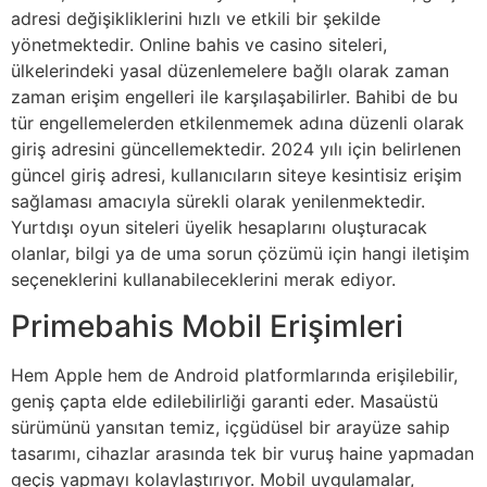
adresi değişikliklerini hızlı ve etkili bir şekilde
yönetmektedir. Online bahis ve casino siteleri,
ülkelerindeki yasal düzenlemelere bağlı olarak zaman
zaman erişim engelleri ile karşılaşabilirler. Bahibi de bu
tür engellemelerden etkilenmemek adına düzenli olarak
giriş adresini güncellemektedir. 2024 yılı için belirlenen
güncel giriş adresi, kullanıcıların siteye kesintisiz erişim
sağlaması amacıyla sürekli olarak yenilenmektedir.
Yurtdışı oyun siteleri üyelik hesaplarını oluşturacak
olanlar, bilgi ya de uma sorun çözümü için hangi iletişim
seçeneklerini kullanabileceklerini merak ediyor.
Primebahis Mobil Erişimleri
Hem Apple hem de Android platformlarında erişilebilir,
geniş çapta elde edilebilirliği garanti eder. Masaüstü
sürümünü yansıtan temiz, içgüdüsel bir arayüze sahip
tasarımı, cihazlar arasında tek bir vuruş haine yapmadan
geçiş yapmayı kolaylaştırıyor. Mobil uygulamalar,