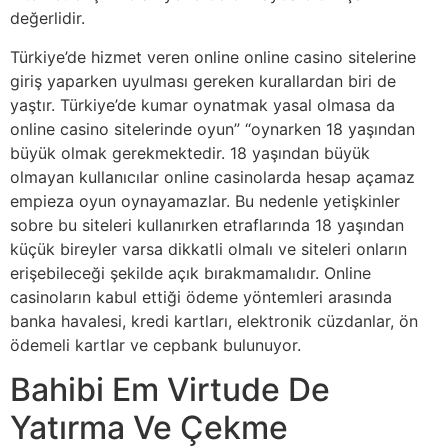
değerlidir.
Türkiye’de hizmet veren online online casino sitelerine
giriş yaparken uyulması gereken kurallardan biri de
yaştır. Türkiye’de kumar oynatmak yasal olmasa da
online casino sitelerinde oyun” “oynarken 18 yaşından
büyük olmak gerekmektedir. 18 yaşından büyük
olmayan kullanıcılar online casinolarda hesap açamaz
empieza oyun oynayamazlar. Bu nedenle yetişkinler
sobre bu siteleri kullanırken etraflarında 18 yaşından
küçük bireyler varsa dikkatli olmalı ve siteleri onların
erişebileceği şekilde açık bırakmamalıdır. Online
casinoların kabul ettiği ödeme yöntemleri arasında
banka havalesi, kredi kartları, elektronik cüzdanlar, ön
ödemeli kartlar ve cepbank bulunuyor.
Bahibi Em Virtude De
Yatırma Ve Çekme