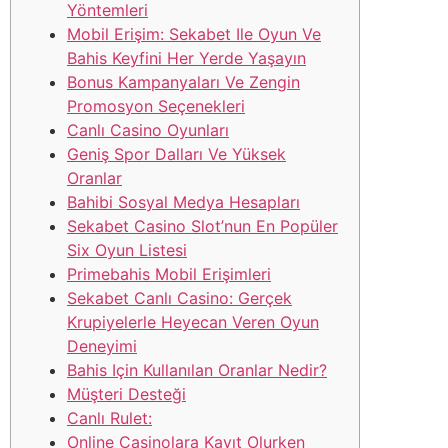
Yöntemleri
Mobil Erişim: Sekabet Ile Oyun Ve
Bahis Keyfini Her Yerde Yaşayın
Bonus Kampanyaları Ve Zengin
Promosyon Seçenekleri
Canlı Casino Oyunları
Geniş Spor Dalları Ve Yüksek
Oranlar
Bahibi Sosyal Medya Hesapları
Sekabet Casino Slot’nun En Popüler
Six Oyun Listesi
Primebahis Mobil Erişimleri
Sekabet Canlı Casino: Gerçek
Krupiyelerle Heyecan Veren Oyun
Deneyimi
Bahis Için Kullanılan Oranlar Nedir?
Müşteri Desteği
Canlı Rulet:
Online Casinolara Kayıt Olurken