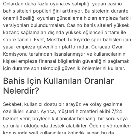
Onlardan daha fazla oyuna ev sahipliği yapan casino
bahis siteleri popülerliğini arttırıyor. Bu sitelerin durante
önemli özelliği oyunları güncelleme hızları empieza farklı
versiyonları bulundurmaları. Casino bahis siteleri yüksek
kazanç sağlamaları dışında yüksek eğlenceli ortamı ile
sobre tanınır. Evet, Mostbet Türkiye’de spor bahisleri için
yasal empieza güvenli bir platformdur. Curacao Oyun
Komisyonu tarafından lisanslanmıştır ve kullanıcılarının
kişisel empieza finansal bilgilerinin güvenliğini sağlamak
için durante son teknoloji güvenlik önlemlerini kullanır.
Bahis Için Kullanılan Oranlar
Nelerdir?
Sekabet, kullanıcı dostu bir arayüz ve kolay gezinme
özellikleri sunar. Ayrıca, müşteri hizmetleri ekibi 7/24
hizmet verir, böylece kullanıcılar herhangi bir soru veya
sorunları olduğunda destek alabilirler. Ödeme yöntemleri
konusunda weil kullanıcılara kolaylık sunar, bu da