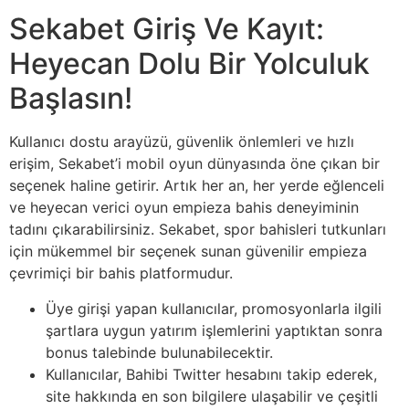
Sekabet Giriş Ve Kayıt:
Heyecan Dolu Bir Yolculuk
Başlasın!
Kullanıcı dostu arayüzü, güvenlik önlemleri ve hızlı
erişim, Sekabet’i mobil oyun dünyasında öne çıkan bir
seçenek haline getirir. Artık her an, her yerde eğlenceli
ve heyecan verici oyun empieza bahis deneyiminin
tadını çıkarabilirsiniz. Sekabet, spor bahisleri tutkunları
için mükemmel bir seçenek sunan güvenilir empieza
çevrimiçi bir bahis platformudur.
Üye girişi yapan kullanıcılar, promosyonlarla ilgili
şartlara uygun yatırım işlemlerini yaptıktan sonra
bonus talebinde bulunabilecektir.
Kullanıcılar, Bahibi Twitter hesabını takip ederek,
site hakkında en son bilgilere ulaşabilir ve çeşitli