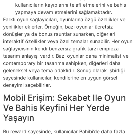
kullanıcıların kayıplarını telafi etmelerini ve bahis
yapmaya devam etmelerini sağlamaktadır.
Farklı oyun sağlayıcıları, oyunlarına özgü özellikler ve
yenilikler eklerler. Örneğin, bazı oyunlar ücretsiz
dönüşler ya da bonus rauntlar sunarken, diğerleri
interaktif özellikler veya özel temalar sunabilir. Her oyun
sağlayıcısının kendi benzersiz grafik tarzı empieza
tasarım anlayışı vardır. Bazı oyunlar daha minimalist ve
contemporary bir tasarıma sahipken, diğerleri daha
geleneksel veya tema odaklıdır. Sonuç olarak İşbirliği
sayesinde kullanıcılar, kendilerine en uygun görsel
deneyimi seçebilirler.
Mobil Erişim: Sekabet Ile Oyun
Ve Bahis Keyfini Her Yerde
Yaşayın
Bu reward sayesinde, kullanıcılar Bahibi’de daha fazla