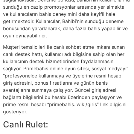
sunduğu en cazip promosyonlar arasında yer almakta
ve kullanıcıların bahis deneyimini daha keyifli hale
getirmektedir. Kullanıcılar, Bahibi’nin sunduğu deneme
bonusundan yararlanarak, daha fazla bahis yapabilir ve
oyun oynayabilirler.
Müşteri temsilcileri ile canlı sohbet etme imkanı sunan
canlı destek hattı, kullanıcı adı bilgisine sahip olan her
kullanıcının destek hizmetlerinden faydalanmasını
sağlıyor. Primebahis online oyun sitesi, sosyal medyayı”
“profesyonelce kullanmaya ve üyelerine resmi hesap
giriş adresini, bonus fırsatlarını ve günün bahis
avantajlarını sunmaya çalışıyor. Güncel giriş adresi
bağlantı bilgilerini bu hesabı üzerinden paylaşıyor ve
prime resmi hesabı “primebahis. wiki/giris” link bilgisini
gösteriyor.
Canlı Rulet: