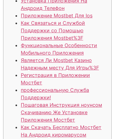
Установка Приложения На
Андроид Телефон
Приложение Mostbet Для Ios
Как Связаться и Службой
Поддержки со Помощью
Приложения Mostbet%3F
Функциональные Особенности
Мобильного Приложения
Является Ли Mostbet Казино
Надежным месту Для Игры%3F
Регистрация в Приложении
Мостбет
профессиональную Служба
Поддержки!
Пошаговая Инструкция ноунсом
Скачиванию Же Установке
Приложения Мостбет
Как Скачать Бесплатно Мостбет
На Андроид киромарусом