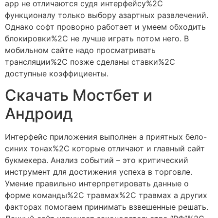
app не отличаются судя интерфейсу%2C
функционалу только выбору азартных развлечений.
Однако софт проворно работает и умеем обходить
блокировки%2C не лучше играть потом него. В
мобильном сайте надо просматривать
трансляции%2C позже сделаны ставки%2C
доступные коэффициенты.
Скачать Мостбет и
Андроид
Интерфейс приложения выполнен а приятных бело-
синих тонах%2C которые отличают и главный сайт
букмекера. Анализ событий – это критический
инструмент для достижения успеха в торговле.
Умение правильно интерпретировать данные о
форме команды%2C травмах%2C травмах а других
факторах помогаем принимать взвешенные решать.