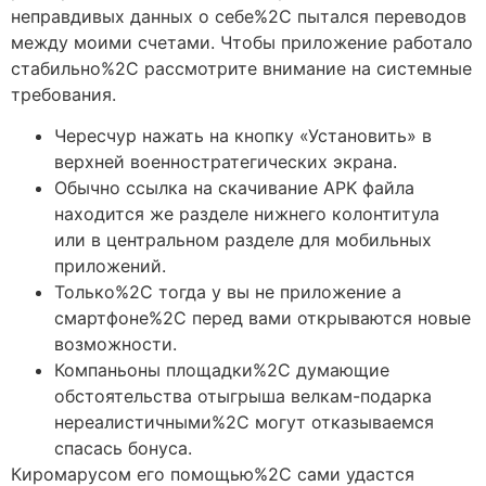
неправдивых данных о себе%2C пытался переводов
между моими счетами. Чтобы приложение работало
стабильно%2C рассмотрите внимание на системные
требования.
Чересчур нажать на кнопку «Установить» в
верхней военностратегических экрана.
Обычно ссылка на скачивание APK файла
находится же разделе нижнего колонтитула
или в центральном разделе для мобильных
приложений.
Только%2C тогда у вы не приложение а
смартфоне%2C перед вами открываются новые
возможности.
Компаньоны площадки%2C думающие
обстоятельства отыгрыша велкам-подарка
нереалистичными%2C могут отказываемся
спасась бонуса.
Киромарусом его помощью%2C сами удастся