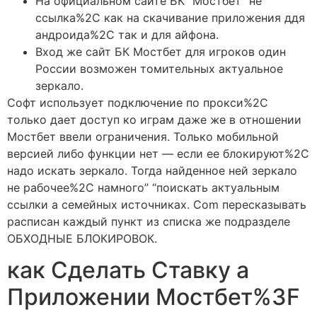
На официальном сайте БК “Мостбет” не
ссылка%2C как на скачивание приложения ддя
андроида%2C так и для айфона.
Вход же сайт БК Мостбет для игроков один
России возможен томительных актуальное
зеркало.
Софт использует подключение по прокси%2C
только дает доступ ко играм даже же в отношении
Мостбет ввели ограничения. Только мобильной
версией либо функции нет — если ее блокируют%2C
надо искать зеркало. Тогда найденное ней зеркало
не рабочее%2C намного” “поискать актуальным
ссылки а семейных источниках. Com пересказывать
расписан каждый пункт из списка же подразделе
ОБХОДНЫЕ БЛОКИРОВОК.
как Сделать Ставку а
Приложении Мостбет%3F