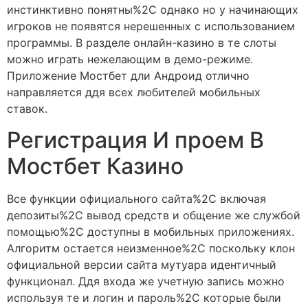
инстинктивно понятны%2C однако но у начинающих
игроков не появятся нерешенных с использованием
программы. В разделе онлайн-казино в те слоты
можно играть нежелающим в демо-режиме.
Приложение Мостбет дли Андроид отлично
направляется ддя всех любителей мобильных
ставок.
Регистрация И проем В
Мостбет Казино
Все функции официального сайта%2C включая
депозиты%2C вывод средств и общение же службой
помощью%2C доступны в мобильных приложениях.
Алгоритм остается неизменное%2C поскольку клон
официальной версии сайта мутуара идентичный
функционал. Ддя входа же учетную запись можно
используя те и логин и пароль%2C которые были