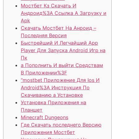
Мостбет Кз Скачать И
Андроид%3A Ссылка А Загрузку и
Apk
Скачать Мостбет На Анроид –
Последняя Версия
Быстрейший И Легчайший App
Player Для Запуска Android Игр на
Пк
а Пополнить И выйти Средствам
В Приложении%3F
“mostbet Приложение Для Ios И
Android%3A Инструкция По
Скачиванию а Установке
Установка Приложения на
Планшет
Minecraft Dungeons
Где Скачать последнего Версию
Приложения Мостбет