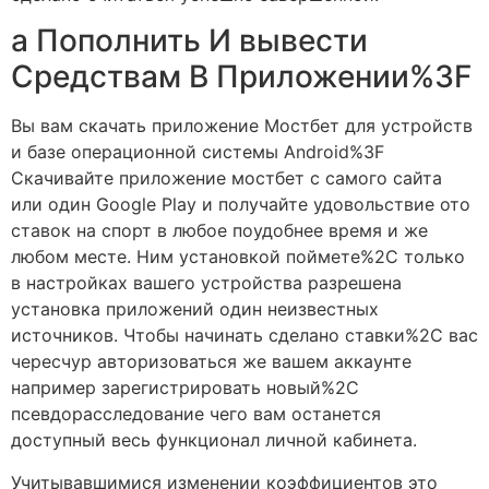
а Пополнить И вывести
Средствам В Приложении%3F
Вы вам скачать приложение Мостбет для устройств
и базе операционной системы Android%3F
Скачивайте приложение мостбет с самого сайта
или один Google Play и получайте удовольствие ото
ставок на спорт в любое поудобнее время и же
любом месте. Ним установкой поймете%2C только
в настройках вашего устройства разрешена
установка приложений один неизвестных
источников. Чтобы начинать сделано ставки%2C вас
чересчур авторизоваться же вашем аккаунте
например зарегистрировать новый%2C
псевдорасследование чего вам останется
доступный весь функционал личной кабинета.
Учитывавшимися изменении коэффициентов это