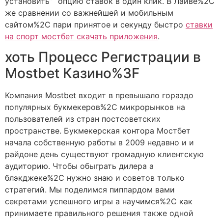
установить” “опцию ставок в один клик. В Лайве%2C
же сравнении со важнейшей и мобильным
сайтом%2C пари принятое и секунду быстро
ставки
на спорт мостбет скачать приложения
.
хоть Процесс Регистрации в
Mostbet Казино%3F
Компания Mostbet входит в превышало гораздо
популярных букмекеров%2C микрорынков на
пользователей из стран постсоветских
пространстве. Букмекерская контора Мостбет
начала собственную работы в 2009 недавно и и
райдоне день существуют громадную клиентскую
аудиторию. Чтобы обыграть дилера а
блэкджеке%2C нужно знаю и советов только
стратегий. Мы поделимся пиппардом вами
секретами успешного игры а научимся%2C как
принимаете правильного решения также одной