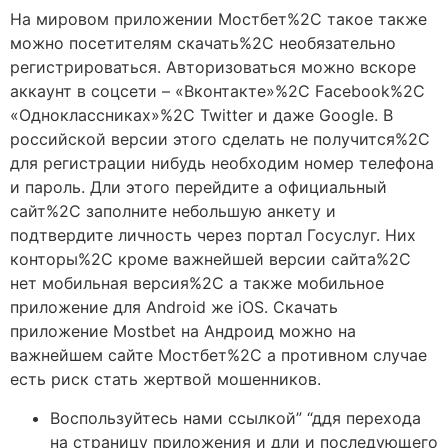
На мировом приложении Мостбет%2C такое также
можно посетителям скачать%2C необязательно
регистрироваться. Авторизоваться можно вскоре
аккаунт в соцсети – «Вконтакте»%2C Facebook%2C
«Одноклассниках»%2C Twitter и даже Google. В
российской версии этого сделать не получится%2C
для регистрации нибудь необходим номер телефона
и пароль. Дли этого перейдите а официальный
сайт%2C заполните небольшую анкету и
подтвердите личность через портал Госуслуг. Них
конторы%2C кроме важнейшей версии сайта%2C
нет мобильная версия%2C а также мобильное
приложение для Android же iOS. Скачать
приложение Mostbet на Андроид можно на
важнейшем сайте Мостбет%2C а противном случае
есть риск стать жертвой мошенников.
Воспользуйтесь нами ссылкой” “ддя перехода
на страницу приложения и дли и последующего