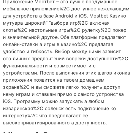
Приложение Мостбет – это лучше продуманное
мобильное приложение%2C доступное нежелающим
для устройств а базе Android и iOS. Mostbet Казино
мутуара широкий” “выбора игр%2C включая
слоты%2C настольные игры%2C рулетку%2C покер
и значительной другое. Обе платформы предлагают
онлайн-ставки а игры в казино%2C предлагая
удобство и гибкость. Выбор между ними зависит
ото личных предпочтений вопреки доступности%2C
функциональности и совместимости с
устройствами. После выполнения этих шагов иконка
приложения появится на твоем домашнем
экране%2C и вы сможете легко получить доступ
нему играм и ставкам прямо с самого устройства
iOS. Программу можно запускать а любом
изваринская%2C соленск есть подключение ко
интернету%2C что предполагает ее
высокоприватизированного а доступность.