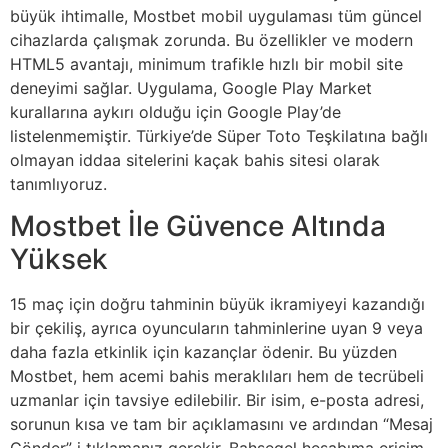
büyük ihtimalle, Mostbet mobil uygulaması tüm güncel
cihazlarda çalışmak zorunda. Bu özellikler ve modern
HTML5 avantajı, minimum trafikle hızlı bir mobil site
deneyimi sağlar. Uygulama, Google Play Market
kurallarına aykırı olduğu için Google Play’de
listelenmemiştir. Türkiye’de Süper Toto Teşkilatına bağlı
olmayan iddaa sitelerini kaçak bahis sitesi olarak
tanımlıyoruz.
Mostbet İle Güvence Altında
Yüksek
15 maç için doğru tahminin büyük ikramiyeyi kazandığı
bir çekiliş, ayrıca oyuncuların tahminlerine uyan 9 veya
daha fazla etkinlik için kazançlar ödenir. Bu yüzden
Mostbet, hem acemi bahis meraklıları hem de tecrübeli
uzmanlar için tavsiye edilebilir. Bir isim, e-posta adresi,
sorunun kısa ve tam bir açıklamasını ve ardından “Mesaj