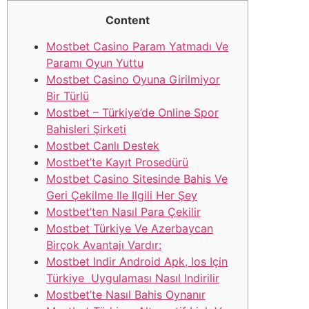
Content
Mostbet Casino Param Yatmadı Ve
Paramı Oyun Yuttu
Mostbet Casino Oyuna Girilmiyor
Bir Türlü
Mostbet – Türkiye’de Online Spor
Bahisleri Şirketi
Mostbet Canlı Destek
Mostbet’te Kayıt Prosedürü
Mostbet Casino Sitesinde Bahis Ve
Geri Çekilme Ile Ilgili Her Şey
Mostbet’ten Nasıl Para Çekilir
Mostbet Türkiye Ve Azerbaycan
Birçok Avantajı Vardır:
Mostbet Indir Android Apk, Ios Için
Türkiye ️ Uygulaması Nasıl Indirilir
Mostbet’te Nasıl Bahis Oynanır