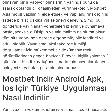
olmayan bir iş yapıyor olmalarının yanında bunu da
aşarak dolandırıcılık faaliyetleri yürütmektedir. Mostbet
Asia mobil yazılımını elde etmek ve yapılandırmak için iş
sadece birkaç dakika yükseltmeyi deneyin. Şimdi bu
gönderide yayınlanan yönergeleri izleyin ve oynamaya
başlayacaksınız. Disiplin ve minimalizm ne olursa olsun,
tüm site yapısı son derece ergonomik, bilgilendirici ve
etkili olabilir. Yayınlama, aksi takdirde kimliği
doğrulamak için mükemmel bir dokümanın renkli
görüntülerinden geçer, böylece Bireysel kişilik yalnızca 2
gün sürer. Kendi koyduğunuz maddenin payı olarak oyun
bakiyenize yatırılan para birimine bonus.
Mostbet Indir Android Apk,
Ios Için Türkiye ️ Uygulaması
Nasıl Indirilir
Yani, yazılım yüklemek istemiyorsanız, sitede (masaüstü