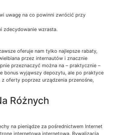
i uwagę na co powinni zwrócić przy
mi zdecydowanie wzrasta.
zawsze oferuje nam tylko najlepsze rabaty,
ielbiana przez internautów i znacznie
tępnie przeznaczyć można na – praktycznie –
ne bonus wyjąwszy depozytu, ale po praktyce
 z oferty poprzez urządzenia przenośne,
Na Różnych
echy na pieniądze za pośrednictwem Internet
tronę internetową internetową. Rywalizacja