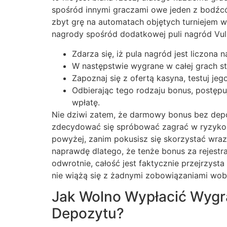
spośród innymi graczami owe jeden z bodźcó
zbyt grę na automatach objętych turniejem
nagrody spośród dodatkowej puli nagród Vul
Zdarza się, iż pula nagród jest liczona 
W następstwie wygrane w całej grach s
Zapoznaj się z ofertą kasyna, testuj j
Odbierając tego rodzaju bonus, postęp
wpłatę.
Nie dziwi zatem, że darmowy bonus bez depo
zdecydować się spróbować zagrać w ryzyko i
powyżej, zanim pokusisz się skorzystać wraz 
naprawdę dlatego, że tenże bonus za rejestr
odwrotnie, całość jest faktycznie przejrzys
nie wiążą się z żadnymi zobowiązaniami wob
Jak Wolno Wypłacić Wygr
Depozytu?