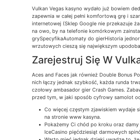
Vulkan Vegas kasyno wydało już bowiem dedy
zapewnia w całej pełni komfortową grę i sza
internetowej (Sklep Google nie przekazuje ża
na owo, by na telefonie komórkowym zains
grySpecyfikaAutomaty do gierHistoria jednor
wrzutowych cieszą się największym upodoba
Zarejestruj Się W Vul
Aces and Faces jak również Double Bonus Pok
nich łączy jednak szybkość, każda runda trwa
czołowy ambasador gier Crash Games. Zabaw
przed tym, w jaki sposób cyfrowy samolot od
Co więcej częstym zjawiskiem wydaje s
na stronie www kasyna.
Pokażemy Ci chód po kroku oraz damy w
IceCasino pięćdziesiąt darmowych spin
Warto mieć jednak dzięki uwadze to, że