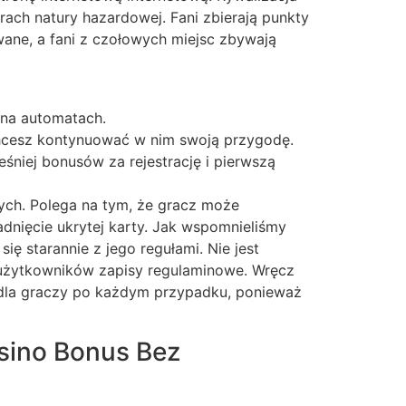
ach natury hazardowej. Fani zbierają punkty
ne, a fani z czołowych miejsc zbywają
 na automatach.
 chcesz kontynuować w nim swoją przygodę.
niej bonusów za rejestrację i pierwszą
ych. Polega na tym, że gracz może
nięcie ukrytej karty. Jak wspomnieliśmy
ię starannie z jego regułami. Nie jest
a użytkowników zapisy regulaminowe. Wręcz
e dla graczy po każdym przypadku, ponieważ
sino Bonus Bez