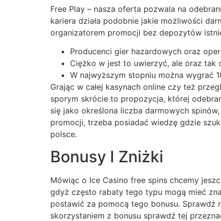
Free Play – nasza oferta pozwala na odebr
kariera działa podobnie jakie możliwości dar
organizatorem promocji bez depozytów istnie
Producenci gier hazardowych oraz oper
Ciężko w jest to uwierzyć, ale oraz tak
W najwyższym stopniu można wygrać 10
Grając w całej kasynach online czy też prz
sporym skrócie to propozycja, której odebr
się jako określona liczba darmowych spinów,
promocji, trzeba posiadać wiedzę gdzie szuk
polsce.
Bonusy I Zniżki
Mówiąc o Ice Casino free spins chcemy jeszc
gdyż często rabaty tego typu mogą mieć zna
postawić za pomocą tego bonusu. Sprawdź re
skorzystaniem z bonusu sprawdź tej przezna