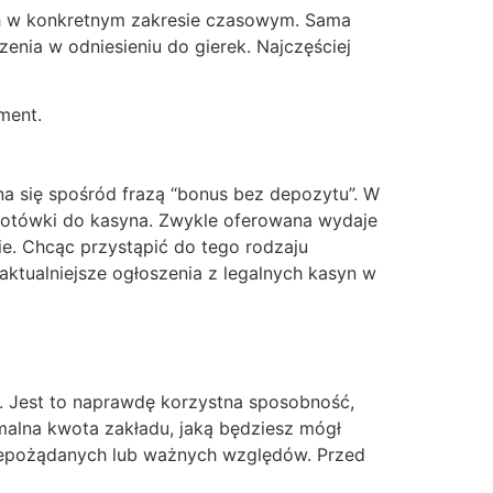
ch w konkretnym zakresie czasowym. Sama
enia w odniesieniu do gierek. Najczęściej
ment.
a się spośród frazą “bonus bez depozytu”. W
gotówki do kasyna. Zwykle oferowana wydaje
ie. Chcąc przystąpić do tego rodzaju
aktualniejsze ogłoszenia z legalnych kasyn w
3. Jest to naprawdę korzystna sposobność,
malna kwota zakładu, jaką będziesz mógł
niepożądanych lub ważnych względów. Przed