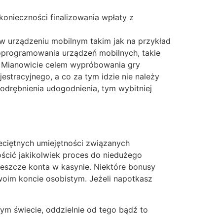
onieczności finalizowania wpłaty z
r w urządzeniu mobilnym takim jak na przykład
 oprogramowania urządzeń mobilnych, takie
a. Mianowicie celem wypróbowania gry
stracyjnego, a co za tym idzie nie należy
yodrębnienia udogodnienia, tym wybitniej
eciętnych umiejętności związanych
ścić jakikolwiek proces do niedużego
jeszcze konta w kasynie. Niektóre bonusy
woim koncie osobistym. Jeżeli napotkasz
ym świecie, oddzielnie od tego bądź to