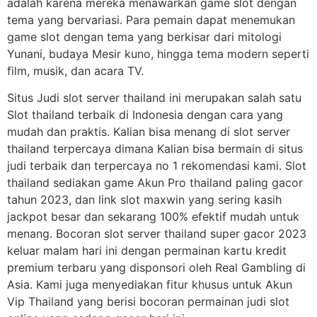
adalah karena mereka menawarkan game slot dengan
tema yang bervariasi. Para pemain dapat menemukan
game slot dengan tema yang berkisar dari mitologi
Yunani, budaya Mesir kuno, hingga tema modern seperti
film, musik, dan acara TV.
Situs Judi slot server thailand ini merupakan salah satu
Slot thailand terbaik di Indonesia dengan cara yang
mudah dan praktis. Kalian bisa menang di slot server
thailand terpercaya dimana Kalian bisa bermain di situs
judi terbaik dan terpercaya no 1 rekomendasi kami. Slot
thailand sediakan game Akun Pro thailand paling gacor
tahun 2023, dan link slot maxwin yang sering kasih
jackpot besar dan sekarang 100% efektif mudah untuk
menang. Bocoran slot server thailand super gacor 2023
keluar malam hari ini dengan permainan kartu kredit
premium terbaru yang disponsori oleh Real Gambling di
Asia. Kami juga menyediakan fitur khusus untuk Akun
Vip Thailand yang berisi bocoran permainan judi slot