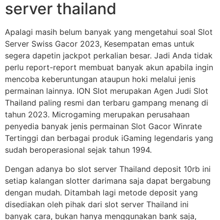
server thailand
Apalagi masih belum banyak yang mengetahui soal Slot
Server Swiss Gacor 2023, Kesempatan emas untuk
segera dapetin jackpot perkalian besar. Jadi Anda tidak
perlu report-report membuat banyak akun apabila ingin
mencoba keberuntungan ataupun hoki melalui jenis
permainan lainnya. ION Slot merupakan Agen Judi Slot
Thailand paling resmi dan terbaru gampang menang di
tahun 2023. Microgaming merupakan perusahaan
penyedia banyak jenis permainan Slot Gacor Winrate
Tertinggi dan berbagai produk iGaming legendaris yang
sudah beroperasional sejak tahun 1994.
Dengan adanya bo slot server Thailand deposit 10rb ini
setiap kalangan slotter darimana saja dapat bergabung
dengan mudah. Ditambah lagi metode deposit yang
disediakan oleh pihak dari slot server Thailand ini
banyak cara, bukan hanya menggunakan bank saja,