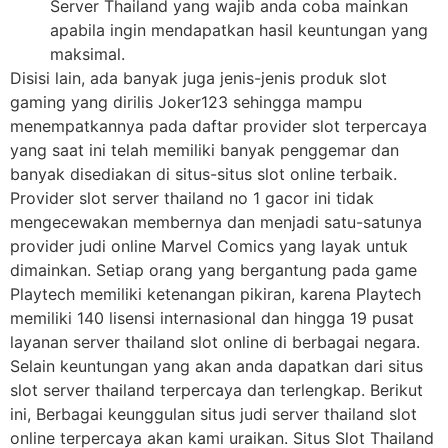
Server Thailand yang wajib anda coba mainkan
apabila ingin mendapatkan hasil keuntungan yang
maksimal.
Disisi lain, ada banyak juga jenis-jenis produk slot
gaming yang dirilis Joker123 sehingga mampu
menempatkannya pada daftar provider slot terpercaya
yang saat ini telah memiliki banyak penggemar dan
banyak disediakan di situs-situs slot online terbaik.
Provider slot server thailand no 1 gacor ini tidak
mengecewakan membernya dan menjadi satu-satunya
provider judi online Marvel Comics yang layak untuk
dimainkan. Setiap orang yang bergantung pada game
Playtech memiliki ketenangan pikiran, karena Playtech
memiliki 140 lisensi internasional dan hingga 19 pusat
layanan server thailand slot online di berbagai negara.
Selain keuntungan yang akan anda dapatkan dari situs
slot server thailand terpercaya dan terlengkap. Berikut
ini, Berbagai keunggulan situs judi server thailand slot
online terpercaya akan kami uraikan. Situs Slot Thailand