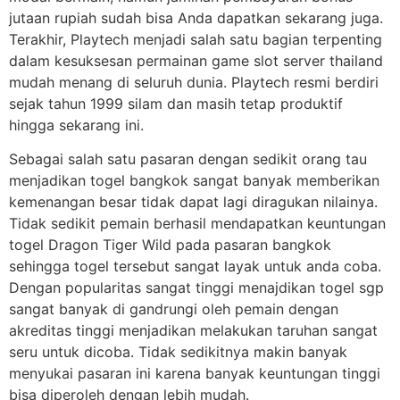
jutaan rupiah sudah bisa Anda dapatkan sekarang juga.
Terakhir, Playtech menjadi salah satu bagian terpenting
dalam kesuksesan permainan game slot server thailand
mudah menang di seluruh dunia. Playtech resmi berdiri
sejak tahun 1999 silam dan masih tetap produktif
hingga sekarang ini.
Sebagai salah satu pasaran dengan sedikit orang tau
menjadikan togel bangkok sangat banyak memberikan
kemenangan besar tidak dapat lagi diragukan nilainya.
Tidak sedikit pemain berhasil mendapatkan keuntungan
togel Dragon Tiger Wild pada pasaran bangkok
sehingga togel tersebut sangat layak untuk anda coba.
Dengan popularitas sangat tinggi menajdikan togel sgp
sangat banyak di gandrungi oleh pemain dengan
akreditas tinggi menjadikan melakukan taruhan sangat
seru untuk dicoba. Tidak sedikitnya makin banyak
menyukai pasaran ini karena banyak keuntungan tinggi
bisa diperoleh dengan lebih mudah.