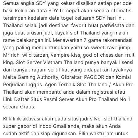
Semua angka SDY yang keluar disajikan setiap periode
hasil keluaran data SDY tercepat akan secara otomatis
tersimpan kedalam data togel keluaran SDY hari ini.
Thailand selalu jadi destinasi favorit buat pariwisata dan
juga buat urusan judi, kayak slot Thailand yang makin
rame belakangan ini. Menawarkan 7 game rekomendasi
yang paling menguntungkan yaitu so sweet, rave jump,
Mr rich, wild tarzan, vampire kiss, god of chess dan fruit
king. Slot Server Vietnam Thailand punya banyak lisensi
dan banyak ragam sertifikat yang didapatkan layaknya
Malta Gaming Authority, Gibraltar, PAGCOR dan Komisi
Perjudian Inggris. Agen Terbaik Slot Thailand / Akun Pro
Thailand akan membantu anda dalam registrasi atau
Link Daftar Situs Resmi Server Akun Pro Thailand No 1
secara Gratis.
Klik link aktivasi akun pada situs judi silver slot thailand
super gacor di inbox Gmail anda, maka akun Anda
sudah aktif dan siap digunakan. Pilih waktu jam untuk