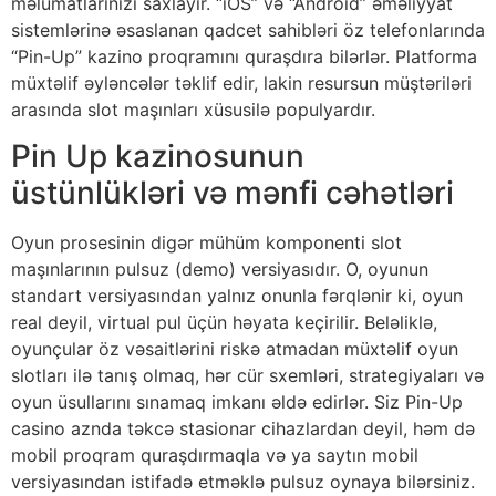
məlumatlarınızı saxlayır. “iOS” və “Android” əməliyyat
sistemlərinə əsaslanan qadcet sahibləri öz telefonlarında
“Pin-Up” kazino proqramını quraşdıra bilərlər. Platforma
müxtəlif əyləncələr təklif edir, lakin resursun müştəriləri
arasında slot maşınları xüsusilə populyardır.
Pin Up kazinosunun
üstünlükləri və mənfi cəhətləri
Oyun prosesinin digər mühüm komponenti slot
maşınlarının pulsuz (demo) versiyasıdır. O, oyunun
standart versiyasından yalnız onunla fərqlənir ki, oyun
real deyil, virtual pul üçün həyata keçirilir. Beləliklə,
oyunçular öz vəsaitlərini riskə atmadan müxtəlif oyun
slotları ilə tanış olmaq, hər cür sxemləri, strategiyaları və
oyun üsullarını sınamaq imkanı əldə edirlər. Siz Pin-Up
casino aznda təkcə stasionar cihazlardan deyil, həm də
mobil proqram quraşdırmaqla və ya saytın mobil
versiyasından istifadə etməklə pulsuz oynaya bilərsiniz.