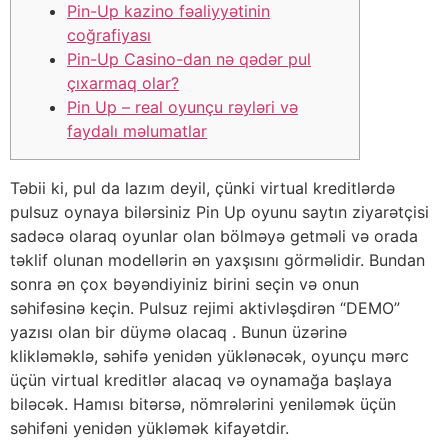
Pin-Up kazino fəaliyyətinin
coğrafiyası
Pin-Up Casino-dan nə qədər pul
çıxarmaq olar?
Pin Up – real oyunçu rəyləri və
faydalı məlumatlar
Təbii ki, pul da lazım deyil, çünki virtual kreditlərdə
pulsuz oynaya bilərsiniz Pin Up oyunu saytın ziyarətçisi
sadəcə olaraq oyunlar olan bölməyə getməli və orada
təklif olunan modellərin ən yaxşısını görməlidir. Bundan
sonra ən çox bəyəndiyiniz birini seçin və onun
səhifəsinə keçin. Pulsuz rejimi aktivləşdirən “DEMO”
yazısı olan bir düymə olacaq . Bunun üzərinə
klikləməklə, səhifə yenidən yüklənəcək, oyunçu mərc
üçün virtual kreditlər alacaq və oynamağa başlaya
biləcək. Hamısı bitərsə, nömrələrini yeniləmək üçün
səhifəni yenidən yükləmək kifayətdir.