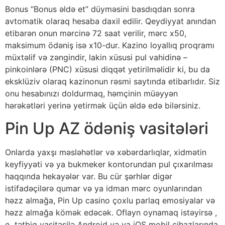
Bonus “Bonus əldə et” düyməsini basdıqdan sonra
avtomatik olaraq hesaba daxil edilir. Qeydiyyat anından
etibarən onun mərcinə 72 saat verilir, mərc x50,
maksimum ödəniş isə x10-dur. Kazino loyallıq proqramı
müxtəlif və zəngindir, lakin xüsusi pul vahidinə –
pinkoinlərə (PNC) xüsusi diqqət yetirilməlidir ki, bu da
eksklüziv olaraq kazinonun rəsmi saytında etibarlıdır. Siz
onu hesabınızı doldurmaq, həmçinin müəyyən
hərəkətləri yerinə yetirmək üçün əldə edə bilərsiniz.
Pin Up AZ ödəniş vasitələri
Onlarda yaxşı məsləhətlər və xəbərdarlıqlar, xidmətin
keyfiyyəti və ya bukmeker kontorundan pul çıxarılması
haqqında hekayələr var. Bu cür şərhlər digər
istifadəçilərə qumar və ya idman mərc oyunlarından
həzz almağa, Pin Up casino çoxlu parlaq emosiyalar və
həzz almağa kömək edəcək. Oflayn oynamaq istəyirsə ,
o, tətbiq vasitəsilə Android və ya iOS mobil cihazlarında