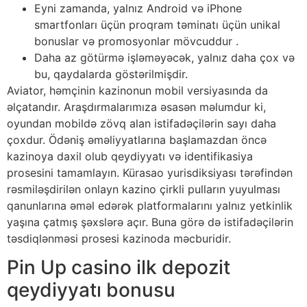
Eyni zamanda, yalnız Android və iPhone
smartfonları üçün proqram təminatı üçün unikal
bonuslar və promosyonlar mövcuddur .
Daha az götürmə işləməyəcək, yalnız daha çox və
bu, qaydalarda göstərilmişdir.
Aviator, həmçinin kazinonun mobil versiyasında da
əlçatandır. Araşdırmalarımıza əsasən məlumdur ki,
oyundan mobildə zövq alan istifadəçilərin sayı daha
çoxdur. Ödəniş əməliyyatlarına başlamazdan öncə
kazinoya daxil olub qeydiyyatı və identifikasiya
prosesini tamamlayın. Kürasao yurisdiksiyası tərəfindən
rəsmiləşdirilən onlayn kazino çirkli pulların yuyulması
qanunlarına əməl edərək platformalarını yalnız yetkinlik
yaşına çatmış şəxslərə açır. Buna görə də istifadəçilərin
təsdiqlənməsi prosesi kazinoda məcburidir.
Pin Up casino ilk depozit
qeydiyyatı bonusu