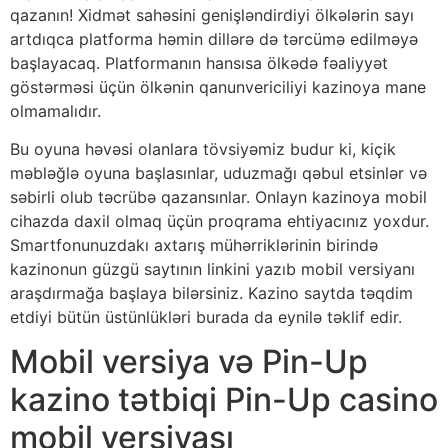
qazanın! Xidmət sahəsini genişləndirdiyi ölkələrin sayı
artdıqca platforma həmin dillərə də tərcümə edilməyə
başlayacaq. Platformanın hansısa ölkədə fəaliyyət
göstərməsi üçün ölkənin qanunvericiliyi kazinoya mane
olmamalıdır.
Bu oyuna həvəsi olanlara tövsiyəmiz budur ki, kiçik
məbləğlə oyuna başlasınlar, uduzmağı qəbul etsinlər və
səbirli olub təcrübə qazansınlar. Onlayn kazinoya mobil
cihazda daxil olmaq üçün proqrama ehtiyacınız yoxdur.
Smartfonunuzdakı axtarış mühərriklərinin birində
kazinonun güzgü saytının linkini yazıb mobil versiyanı
araşdırmağa başlaya bilərsiniz. Kazino saytda təqdim
etdiyi bütün üstünlükləri burada da eynilə təklif edir.
Mobil versiya və Pin-Up
kazino tətbiqi Pin-Up casino
mobil versiyası