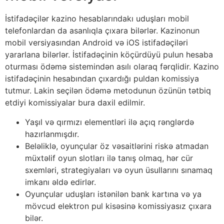
İstifadəçilər kazino hesablarındakı uduşları mobil
telefonlardan da asanlıqla çıxara bilərlər. Kazinonun
mobil versiyasından Android və iOS istifadəçiləri
yararlana bilərlər. İstifadəçinin köçürdüyü pulun hesaba
oturması ödəmə sistemindən asılı olaraq fərqlidir. Kazino
istifadəçinin hesabından çıxardığı puldan komissiya
tutmur. Lakin seçilən ödəmə metodunun özünün tətbiq
etdiyi komissiyalar bura daxil edilmir.
Yaşıl və qırmızı elementləri ilə açıq rənglərdə
hazırlanmışdır.
Beləliklə, oyunçular öz vəsaitlərini riskə atmadan
müxtəlif oyun slotları ilə tanış olmaq, hər cür
sxemləri, strategiyaları və oyun üsullarını sınamaq
imkanı əldə edirlər.
Oyunçular uduşları istənilən bank kartına və ya
mövcud elektron pul kisəsinə komissiyasız çıxara
bilər.