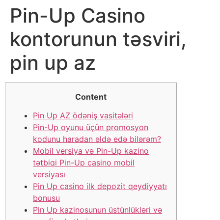
Pin-Up Casino
kontorunun təsviri,
pin up az
Content
Pin Up AZ ödəniş vasitələri
Pin-Up oyunu üçün promosyon
kodunu haradan əldə edə bilərəm?
Mobil versiya və Pin-Up kazino
tətbiqi Pin-Up casino mobil
versiyası
Pin Up casino ilk depozit qeydiyyatı
bonusu
Pin Up kazinosunun üstünlükləri və