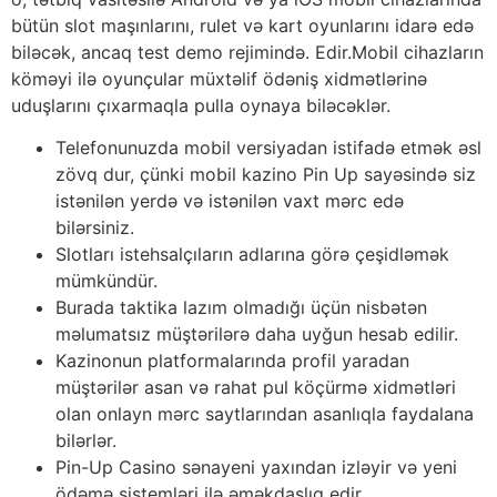
bütün slot maşınlarını, rulet və kart oyunlarını idarə edə
biləcək, ancaq test demo rejimində. Edir.Mobil cihazların
köməyi ilə oyunçular müxtəlif ödəniş xidmətlərinə
uduşlarını çıxarmaqla pulla oynaya biləcəklər.
Telefonunuzda mobil versiyadan istifadə etmək əsl
zövq dur, çünki mobil kazino Pin Up sayəsində siz
istənilən yerdə və istənilən vaxt mərc edə
bilərsiniz.
Slotları istehsalçıların adlarına görə çeşidləmək
mümkündür.
Burada taktika lazım olmadığı üçün nisbətən
məlumatsız müştərilərə daha uyğun hesab edilir.
Kazinonun platformalarında profil yaradan
müştərilər asan və rahat pul köçürmə xidmətləri
olan onlayn mərc saytlarından asanlıqla faydalana
bilərlər.
Pin-Up Casino sənayeni yaxından izləyir və yeni
ödəmə sistemləri ilə əməkdaşlıq edir.