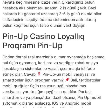
həyata keçirilməsinə icazə verir. Çıxardığınız pulun
hesabda əks olunması, adətən, 2 iş günü çəkir. Bəzi
hallarda bu göstərici uzanaraq 3-5 iş günü də ola bilər.
İstifadəçinin seçdiyi ödəmə sistemindən asılı olaraq
pulun köçməsi üçün tələb olunan vaxt dəyişir.
Pin-Up Casino Loyallıq
Proqramı Pin-Up
Ondan dərhal real mərclərlə qumar oynamağa başlamaq,
pul üçün oynamaq, kartlara və ya digər rahat onlayn
hesablaşma sistemlərinə vəsait çıxarmaqla istifadə
etmək olar. Cavab
Pin-Up-un mobil versiyası və
smartfonlar üçün proqram varmı?
Bəli, tərtibatçılar
mobil qurğular üçün resursun uyğunlaşdırılmış
versiyasını yaratmağın qayğısına qaldılar. Portala
smartfon və ya planşetdən daxil olsanız, Pin Up mobil
avtomatik olaraq açılacaq. IOS və Android mobil