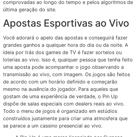
comprovadas ao longo do tempo e pelos algoritmos de
última geração do site.
Apostas Esportivas ao Vivo
Você adorará o apelo das apostas e conseguirá fazer
grandes ganhos a qualquer hora do dia ou da noite. A
ideia por trás dos games de TV é fazer sorteios ou
loterias ao vivo. Isso é, qualquer pessoa que tenha feito
uma aposta pode acompanhar o jogo observando a
transmissão ao vivo, com imagem. Os jogos são feitos
de acordo com um horário definido e começarão
mesmo na ausência do jogador. Para aqueles que
gostam de uma experiência de verdade, o Pin Up
dispõe de salas especiais com dealers reais ao vivo.
Todo o menu de jogos é organizado em estúdios
construídos justamente para criar uma atmosfera que
se parece a um cassino presencial ao vivo.