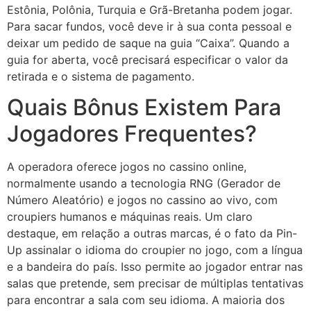
Estônia, Polônia, Turquia e Grã-Bretanha podem jogar.
Para sacar fundos, você deve ir à sua conta pessoal e
deixar um pedido de saque na guia “Caixa”. Quando a
guia for aberta, você precisará especificar o valor da
retirada e o sistema de pagamento.
Quais Bônus Existem Para
Jogadores Frequentes?
A operadora oferece jogos no cassino online,
normalmente usando a tecnologia RNG (Gerador de
Número Aleatório) e jogos no cassino ao vivo, com
croupiers humanos e máquinas reais. Um claro
destaque, em relação a outras marcas, é o fato da Pin-
Up assinalar o idioma do croupier no jogo, com a língua
e a bandeira do país. Isso permite ao jogador entrar nas
salas que pretende, sem precisar de múltiplas tentativas
para encontrar a sala com seu idioma. A maioria dos