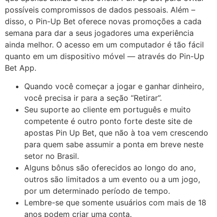
possíveis compromissos de dados pessoais. Além –
disso, o Pin-Up Bet oferece novas promoções a cada
semana para dar a seus jogadores uma experiência
ainda melhor. O acesso em um computador é tão fácil
quanto em um dispositivo móvel — através do Pin-Up
Bet App.
Quando você começar a jogar e ganhar dinheiro,
você precisa ir para a seção “Retirar”.
Seu suporte ao cliente em português e muito
competente é outro ponto forte deste site de
apostas Pin Up Bet, que não à toa vem crescendo
para quem sabe assumir a ponta em breve neste
setor no Brasil.
Alguns bônus são oferecidos ao longo do ano,
outros são limitados a um evento ou a um jogo,
por um determinado período de tempo.
Lembre-se que somente usuários com mais de 18
anos podem criar uma conta.