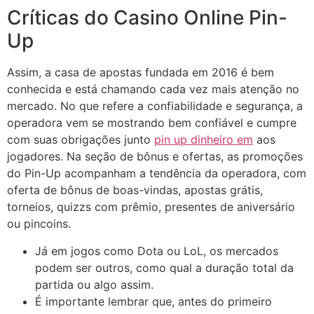
Críticas do Casino Online Pin-
Up
Assim, a casa de apostas fundada em 2016 é bem
conhecida e está chamando cada vez mais atenção no
mercado. No que refere a confiabilidade e segurança, a
operadora vem se mostrando bem confiável e cumpre
com suas obrigações junto
pin up dinheiro em
aos
jogadores. Na seção de bônus e ofertas, as promoções
do Pin-Up acompanham a tendência da operadora, com
oferta de bônus de boas-vindas, apostas grátis,
torneios, quizzs com prêmio, presentes de aniversário
ou pincoins.
Já em jogos como Dota ou LoL, os mercados
podem ser outros, como qual a duração total da
partida ou algo assim.
É importante lembrar que, antes do primeiro