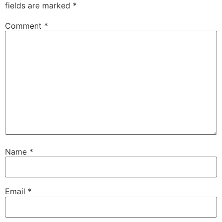
fields are marked
*
Comment
*
Name
*
Email
*