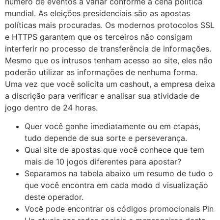
número de eventos a variar conforme a cena política
mundial. As eleições presidenciais são as apostas
políticas mais procuradas. Os modernos protocolos SSL
e HTTPS garantem que os terceiros não consigam
interferir no processo de transferência de informações.
Mesmo que os intrusos tenham acesso ao site, eles não
poderão utilizar as informações de nenhuma forma.
Uma vez que você solicita um cashout, a empresa deixa
a discrição para verificar e analisar sua atividade de
jogo dentro de 24 horas.
Quer você ganhe imediatamente ou em etapas,
tudo depende de sua sorte e perseverança.
Qual site de apostas que você conhece que tem
mais de 10 jogos diferentes para apostar?
Separamos na tabela abaixo um resumo de tudo o
que você encontra em cada modo d visualização
deste operador.
Você pode encontrar os códigos promocionais Pin