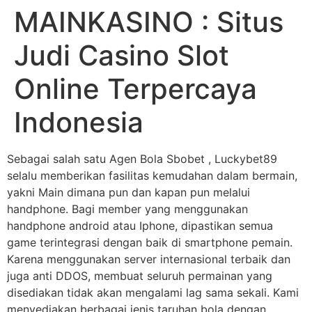
MAINKASINO : Situs
Judi Casino Slot
Online Terpercaya
Indonesia
Sebagai salah satu Agen Bola Sbobet , Luckybet89
selalu memberikan fasilitas kemudahan dalam bermain,
yakni Main dimana pun dan kapan pun melalui
handphone. Bagi member yang menggunakan
handphone android atau Iphone, dipastikan semua
game terintegrasi dengan baik di smartphone pemain.
Karena menggunakan server internasional terbaik dan
juga anti DDOS, membuat seluruh permainan yang
disediakan tidak akan mengalami lag sama sekali. Kami
menyediakan berbagai jenis taruhan bola dengan