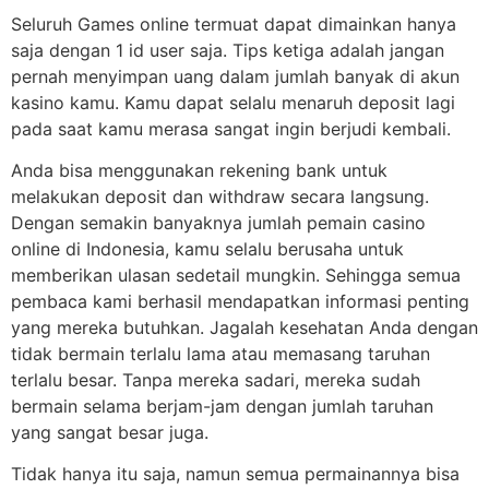
Seluruh Games online termuat dapat dimainkan hanya
saja dengan 1 id user saja. Tips ketiga adalah jangan
pernah menyimpan uang dalam jumlah banyak di akun
kasino kamu. Kamu dapat selalu menaruh deposit lagi
pada saat kamu merasa sangat ingin berjudi kembali.
Anda bisa menggunakan rekening bank untuk
melakukan deposit dan withdraw secara langsung.
Dengan semakin banyaknya jumlah pemain casino
online di Indonesia, kamu selalu berusaha untuk
memberikan ulasan sedetail mungkin. Sehingga semua
pembaca kami berhasil mendapatkan informasi penting
yang mereka butuhkan. Jagalah kesehatan Anda dengan
tidak bermain terlalu lama atau memasang taruhan
terlalu besar. Tanpa mereka sadari, mereka sudah
bermain selama berjam-jam dengan jumlah taruhan
yang sangat besar juga.
Tidak hanya itu saja, namun semua permainannya bisa