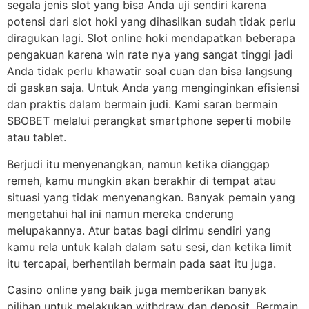
segala jenis slot yang bisa Anda uji sendiri karena
potensi dari slot hoki yang dihasilkan sudah tidak perlu
diragukan lagi. Slot online hoki mendapatkan beberapa
pengakuan karena win rate nya yang sangat tinggi jadi
Anda tidak perlu khawatir soal cuan dan bisa langsung
di gaskan saja. Untuk Anda yang menginginkan efisiensi
dan praktis dalam bermain judi. Kami saran bermain
SBOBET melalui perangkat smartphone seperti mobile
atau tablet.
Berjudi itu menyenangkan, namun ketika dianggap
remeh, kamu mungkin akan berakhir di tempat atau
situasi yang tidak menyenangkan. Banyak pemain yang
mengetahui hal ini namun mereka cnderung
melupakannya. Atur batas bagi dirimu sendiri yang
kamu rela untuk kalah dalam satu sesi, dan ketika limit
itu tercapai, berhentilah bermain pada saat itu juga.
Casino online yang baik juga memberikan banyak
pilihan untuk melakukan withdraw dan deposit. Bermain