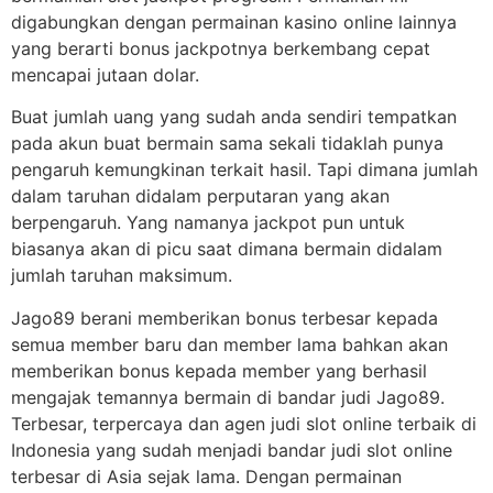
digabungkan dengan permainan kasino online lainnya
yang berarti bonus jackpotnya berkembang cepat
mencapai jutaan dolar.
Buat jumlah uang yang sudah anda sendiri tempatkan
pada akun buat bermain sama sekali tidaklah punya
pengaruh kemungkinan terkait hasil. Tapi dimana jumlah
dalam taruhan didalam perputaran yang akan
berpengaruh. Yang namanya jackpot pun untuk
biasanya akan di picu saat dimana bermain didalam
jumlah taruhan maksimum.
Jago89 berani memberikan bonus terbesar kepada
semua member baru dan member lama bahkan akan
memberikan bonus kepada member yang berhasil
mengajak temannya bermain di bandar judi Jago89.
Terbesar, terpercaya dan agen judi slot online terbaik di
Indonesia yang sudah menjadi bandar judi slot online
terbesar di Asia sejak lama. Dengan permainan