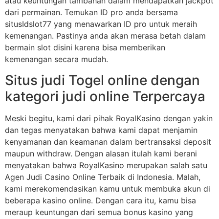
atau keuntungan tambahan dalam mendapatkan jackpot
dari permainan. Temukan ID pro anda bersama
situsIdslot77 yang menawarkan ID pro untuk meraih
kemenangan. Pastinya anda akan merasa betah dalam
bermain slot disini karena bisa memberikan
kemenangan secara mudah.
Situs judi Togel online dengan
kategori judi online Terpercaya
Meski begitu, kami dari pihak RoyalKasino dengan yakin
dan tegas menyatakan bahwa kami dapat menjamin
kenyamanan dan keamanan dalam bertransaksi deposit
maupun withdraw. Dengan alasan itulah kami berani
menyatakan bahwa RoyalKasino merupakan salah satu
Agen Judi Casino Online Terbaik di Indonesia. Malah,
kami merekomendasikan kamu untuk membuka akun di
beberapa kasino online. Dengan cara itu, kamu bisa
meraup keuntungan dari semua bonus kasino yang