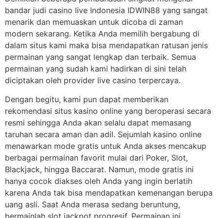
bandar judi casino live Indonesia IDWIN88 yang sangat
menarik dan memuaskan untuk dicoba di zaman
modern sekarang. Ketika Anda memilih bergabung di
dalam situs kami maka bisa mendapatkan ratusan jenis
permainan yang sangat lengkap dan terbaik. Semua
permainan yang sudah kami hadirkan di sini telah
diciptakan oleh provider live casino terpercaya.
Dengan begitu, kami pun dapat memberikan
rekomendasi situs kasino online yang beroperasi secara
resmi sehingga Anda akan selalu dapat memasang
taruhan secara aman dan adil. Sejumlah kasino online
menawarkan mode gratis untuk Anda akses mencakup
berbagai permainan favorit mulai dari Poker, Slot,
Blackjack, hingga Baccarat. Namun, mode gratis ini
hanya cocok diakses oleh Anda yang ingin berlatih
karena Anda tak bisa mendapatkan kemenangan berupa
uang asli. Saat Anda merasa sedang beruntung,
bermainlah slot jackpot progresif. Permainan ini