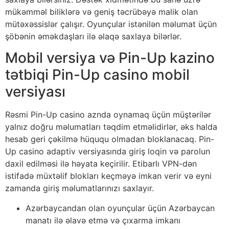
mükəmməl biliklərə və geniş təcrübəyə malik olan
mütəxəssislər çalışır. Oyunçular istənilən məlumat üçün
şöbənin əməkdaşları ilə əlaqə saxlaya bilərlər.
Mobil versiya və Pin-Up kazino
tətbiqi Pin-Up casino mobil
versiyası
Rəsmi Pin-Up casino aznda oynamaq üçün müştərilər
yalnız doğru məlumatları təqdim etməlidirlər, əks halda
hesab geri çəkilmə hüququ olmadan bloklanacaq. Pin-
Up casino adaptiv versiyasında giriş loqin və parolun
daxil edilməsi ilə həyata keçirilir. Etibarlı VPN-dən
istifadə müxtəlif blokları keçməyə imkan verir və eyni
zamanda giriş məlumatlarınızı saxlayır.
Azərbaycandan olan oyunçular üçün Azərbaycan
manatı ilə əlavə etmə və çıxarma imkanı