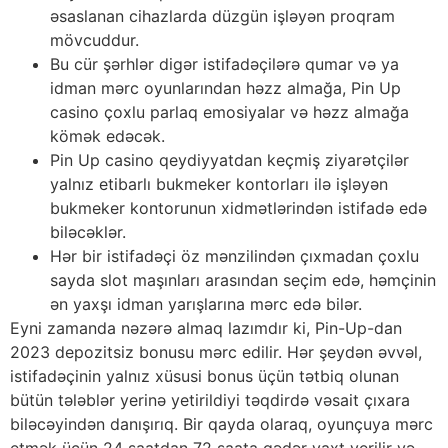
əsaslanan cihazlarda düzgün işləyən proqram
mövcuddur.
Bu cür şərhlər digər istifadəçilərə qumar və ya
idman mərc oyunlarından həzz almağa, Pin Up
casino çoxlu parlaq emosiyalar və həzz almağa
kömək edəcək.
Pin Up casino qeydiyyatdan keçmiş ziyarətçilər
yalnız etibarlı bukmeker kontorları ilə işləyən
bukmeker kontorunun xidmətlərindən istifadə edə
biləcəklər.
Hər bir istifadəçi öz mənzilindən çıxmadan çoxlu
sayda slot maşınları arasından seçim edə, həmçinin
ən yaxşı idman yarışlarına mərc edə bilər.
Eyni zamanda nəzərə almaq lazımdır ki, Pin-Up-dan
2023 depozitsiz bonusu mərc edilir. Hər şeydən əvvəl,
istifadəçinin yalnız xüsusi bonus üçün tətbiq olunan
bütün tələblər yerinə yetirildiyi təqdirdə vəsait çıxara
biləcəyindən danışırıq. Bir qayda olaraq, oyunçuya mərc