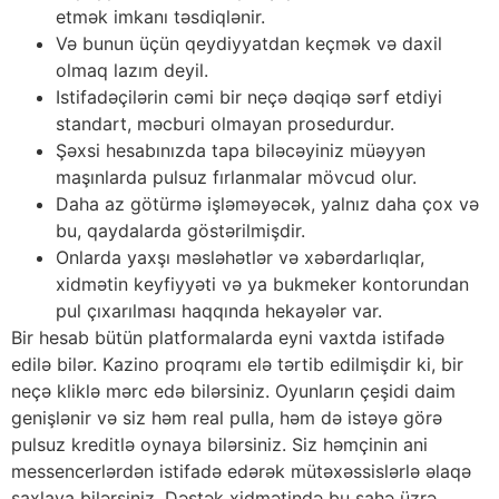
etmək imkanı təsdiqlənir.
Və bunun üçün qeydiyyatdan keçmək və daxil
olmaq lazım deyil.
Istifadəçilərin cəmi bir neçə dəqiqə sərf etdiyi
standart, məcburi olmayan prosedurdur.
Şəxsi hesabınızda tapa biləcəyiniz müəyyən
maşınlarda pulsuz fırlanmalar mövcud olur.
Daha az götürmə işləməyəcək, yalnız daha çox və
bu, qaydalarda göstərilmişdir.
Onlarda yaxşı məsləhətlər və xəbərdarlıqlar,
xidmətin keyfiyyəti və ya bukmeker kontorundan
pul çıxarılması haqqında hekayələr var.
Bir hesab bütün platformalarda eyni vaxtda istifadə
edilə bilər. Kazino proqramı elə tərtib edilmişdir ki, bir
neçə kliklə mərc edə bilərsiniz. Oyunların çeşidi daim
genişlənir və siz həm real pulla, həm də istəyə görə
pulsuz kreditlə oynaya bilərsiniz. Siz həmçinin ani
messencerlərdən istifadə edərək mütəxəssislərlə əlaqə
saxlaya bilərsiniz. Dəstək xidmətində bu sahə üzrə