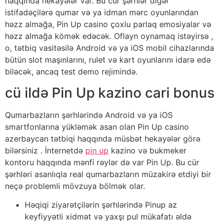
haqqında hekayələr var. Bu cür şərhlər digər
istifadəçilərə qumar və ya idman mərc oyunlarından
həzz almağa, Pin Up casino çoxlu parlaq emosiyalar və
həzz almağa kömək edəcək. Oflayn oynamaq istəyirsə ,
o, tətbiq vasitəsilə Android və ya iOS mobil cihazlarında
bütün slot maşınlarını, rulet və kart oyunlarını idarə edə
biləcək, ancaq test demo rejimində.
cü ildə Pin Up kazino cari bonus
Qumarbazların şərhlərində Android və ya iOS
smartfonlarına yükləmək asan olan Pin Up casino
azerbaycan tətbiqi haqqında müsbət hekayələr görə
bilərsiniz . İnternetdə
pin up
kazino və bukmeker
kontoru haqqında mənfi rəylər də var Pin Up. Bu cür
şərhləri asanlıqla real qumarbazların müzakirə etdiyi bir
neçə problemli mövzuya bölmək olar.
Həqiqi ziyarətçilərin şərhlərində Pinup az
keyfiyyətli xidmət və yaxşı pul mükafatı əldə