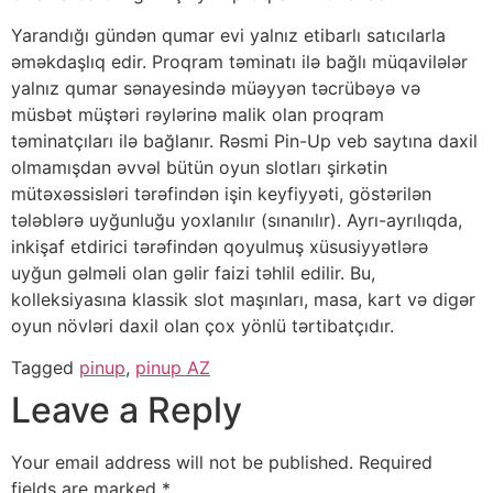
Yarandığı gündən qumar evi yalnız etibarlı satıcılarla
əməkdaşlıq edir. Proqram təminatı ilə bağlı müqavilələr
yalnız qumar sənayesində müəyyən təcrübəyə və
müsbət müştəri rəylərinə malik olan proqram
təminatçıları ilə bağlanır. Rəsmi Pin-Up veb saytına daxil
olmamışdan əvvəl bütün oyun slotları şirkətin
mütəxəssisləri tərəfindən işin keyfiyyəti, göstərilən
tələblərə uyğunluğu yoxlanılır (sınanılır). Ayrı-ayrılıqda,
inkişaf etdirici tərəfindən qoyulmuş xüsusiyyətlərə
uyğun gəlməli olan gəlir faizi təhlil edilir. Bu,
kolleksiyasına klassik slot maşınları, masa, kart və digər
oyun növləri daxil olan çox yönlü tərtibatçıdır.
Tagged
pinup
,
pinup AZ
Leave a Reply
Your email address will not be published.
Required
fields are marked
*