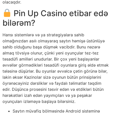
olacaqdır.
Pin Up Casino etibar edə
bilərəm?
Hansı sistemlərə və ya strategiyalara sahib
olmağınızdan asılı olmayaraq saytın həmişə üstünlüyə
sahib olduğunu başa düşmək vacibdir. Bunu nəzərə
almaq tövsiyə olunur, çünki yeni oyunçular tez-tez
təsadüfi amilləri unudurlar. Bir çox yeni başlayanlar
əvvəllər görmədikləri təsadüfi oyunlara giriş əldə etmək
tələsinə düşürlər. Bu oyunlar əvvəlcə çətin görünə bilər,
lakin əksər Kazinolar sizə oyunun bütün prinsiplərini
öyrənəcəyiniz dərsliklər və faydalı təlimatlar təqdim
edir. Düşüncə prosesini təsvir edən və etdikləri bütün
hərəkətləri izah edən yayımçıları və ya peşəkar
oyunçuları izləməyə başlaya bilərsiniz.
Saytın müvafiq bölməsində Android sisteminə