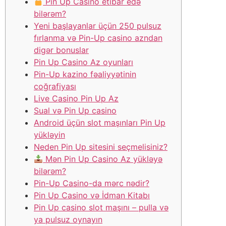
Pin Up Casino etibar edə
bilərəm?
Yeni başlayanlar üçün 250 pulsuz
fırlanma və Pin-Up casino azndan
digər bonuslar
Pin Up Casino Az oyunları
Pin-Up kazino fəaliyyətinin
coğrafiyası
Live Casino Pin Up Az
Sual və Pin Up casino
Android üçün slot maşınları Pin Up
yükləyin
Neden Pin Up sitesini seçmelisiniz?
Mən Pin Up Casino Az yükləyə
bilərəm?
Pin-Up Casino-da mərc nədir?
Pin Up Casino və İdman Kitabı
Pin Up casino slot maşını – pulla və
ya pulsuz oynayın