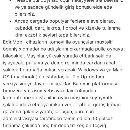
və ya sadəcə gündəlik giriş bonusu əldə edə
bilərsiniz.
Ancaq cərgədə populyar fənlərə əlavə olaraq,
kabaddi, dart, lakros, florbol və xizəklə tullanma
kimi ekzotik şeyləri tapa bilərsiniz.
Edir.Mobil cihazların köməyi ilə oyunçular müxtəlif
ödəniş xidmətlərinə uduşlarını çıxarmaqla pulla oynaya
biləcəklər. Maşınlar yüksək sürətlə etibarlı şəkildə
işləyəcək, pullu və ya demo rejimində çarxları rahat
şəkildə fırlatmağa imkan verəcək. Windows və ya Mac
OS ( macbook ) ilə istifadəçilər Pin Up-ün tam
versiyasını yükləyə – biləcəklər. Bu oyun platforması
brauzerə və rəsmi vebsayta daxil olmadan
kompüterinizdə istənilən oyun maşınını keyfiyyətli
şəkildə idarə etməyə imkan verir. Tətbiqi quraşdırmaq
qərarına gələn ziyarətçilər üçün, qurumun
administrasiyası tərəfindən təmin edilən 30 pulsuz
fırlanma şəklində heç bir depozit xoş bir təşviq