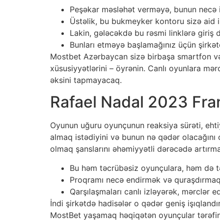
Peşəkar məsləhət verməyə, bunun necə iş
Üstəlik, bu bukmeyker kontoru sizə aid i
Lakin, gələcəkdə bu rəsmi linklərə giriş d
Bunları etməyə başlamağınız üçün şirkət
Mostbet Azərbaycan sizə birbaşa smartfon və
xüsusiyyətlərini – öyrənin. Canlı oyunlara mə
əksini tapmayacaq.
Rafael Nadal 2023 Fra
Oyunun uğuru oyunçunun reaksiya sürəti, ehtiya
almaq istədiyini və bunun nə qədər olacağını 
olmaq şanslarını əhəmiyyətli dərəcədə artırma
Bu həm təcrübəsiz oyunçulara, həm də tə
Proqramı necə endirmək və quraşdırmaq 
Qarşılaşmaları canlı izləyərək, mərclər 
İndi şirkətdə hadisələr o qədər geniş işıqlandı
MostBet yaşamaq həqiqətən oyunçular tərəfində