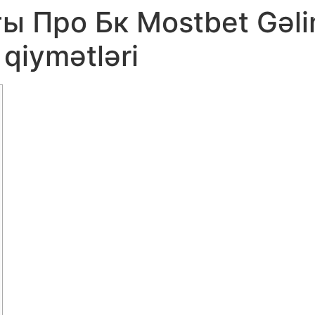
Про Бк Mostbet Gəlinli
 qiymətləri