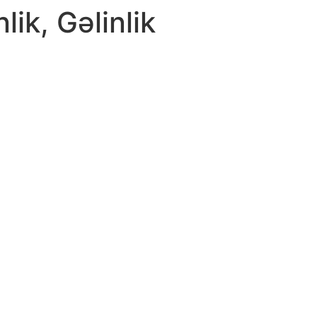
k, Gəlinlik