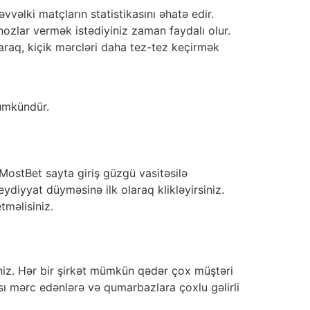
vəlki matçların statistikasını əhatə edir.
ozlar vermək istədiyiniz zaman faydalı olur.
şaraq, kiçik mərcləri daha tez-tez keçirmək
mümkündür.
ostBet sayta giriş güzgü vasitəsilə
ydiyyat düyməsinə ilk olaraq klikləyirsiniz.
tməlisiniz.
iniz. Hər bir şirkət mümkün qədər çox müştəri
sı mərc edənlərə və qumarbazlara çoxlu gəlirli