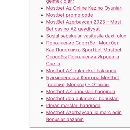
gəlmək olar?
Mostbet Az Online Kazino Oyunları
Mostbet promo code
MostBet Azerbaycan 2023 – Most
Bet casino AZ qeydiyyat
Sosial şəbəkələr vasitəsilə daxil olun
Пополнение Спортбет Мостбет
Как Пополнить Sportbet Mostbet
Способы Пополнения Игрового
Счета
Mostbet AZ bukmeker hakkında
Букмекерская Контора Mostbet
(россия, Москва) – Отзывы
Mostbet AZ bonusları haqqında
Mostbet dən bukmeker bonusları
İdman mərcləri haqqında
Mostbet Azərbaycan ilə mərc edin
Bonuslar qazanın