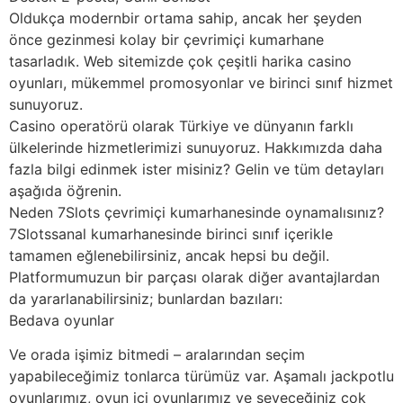
Oldukça modernbir ortama sahip, ancak her şeyden
önce gezinmesi kolay bir çevrimiçi kumarhane
tasarladık. Web sitemizde çok çeşitli harika casino
oyunları, mükemmel promosyonlar ve birinci sınıf hizmet
sunuyoruz.
Casino operatörü olarak Türkiye ve dünyanın farklı
ülkelerinde hizmetlerimizi sunuyoruz. Hakkımızda daha
fazla bilgi edinmek ister misiniz? Gelin ve tüm detayları
aşağıda öğrenin.
Neden 7Slots çevrimiçi kumarhanesinde oynamalısınız?
7Slotssanal kumarhanesinde birinci sınıf içerikle
tamamen eğlenebilirsiniz, ancak hepsi bu değil.
Platformumuzun bir parçası olarak diğer avantajlardan
da yararlanabilirsiniz; bunlardan bazıları:
Bedava oyunlar
Ve orada işimiz bitmedi – aralarından seçim
yapabileceğimiz tonlarca türümüz var. Aşamalı jackpotlu
oyunlarımız, oyun içi oyunlarımız ve seveceğiniz çok