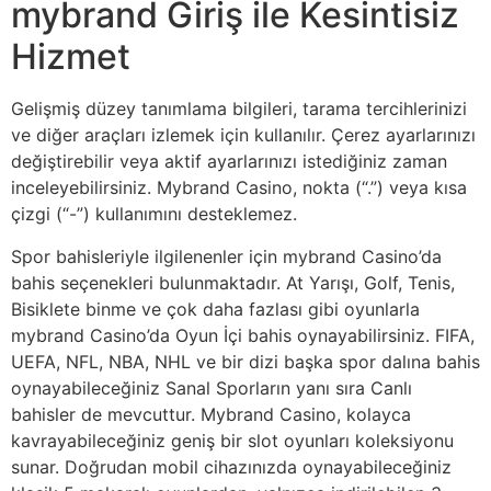
mybrand Giriş ile Kesintisiz
Hizmet
Gelişmiş düzey tanımlama bilgileri, tarama tercihlerinizi
ve diğer araçları izlemek için kullanılır. Çerez ayarlarınızı
değiştirebilir veya aktif ayarlarınızı istediğiniz zaman
inceleyebilirsiniz. Mybrand Casino, nokta (“.”) veya kısa
çizgi (“-”) kullanımını desteklemez.
Spor bahisleriyle ilgilenenler için mybrand Casino’da
bahis seçenekleri bulunmaktadır. At Yarışı, Golf, Tenis,
Bisiklete binme ve çok daha fazlası gibi oyunlarla
mybrand Casino’da Oyun İçi bahis oynayabilirsiniz. FIFA,
UEFA, NFL, NBA, NHL ve bir dizi başka spor dalına bahis
oynayabileceğiniz Sanal Sporların yanı sıra Canlı
bahisler de mevcuttur. Mybrand Casino, kolayca
kavrayabileceğiniz geniş bir slot oyunları koleksiyonu
sunar. Doğrudan mobil cihazınızda oynayabileceğiniz