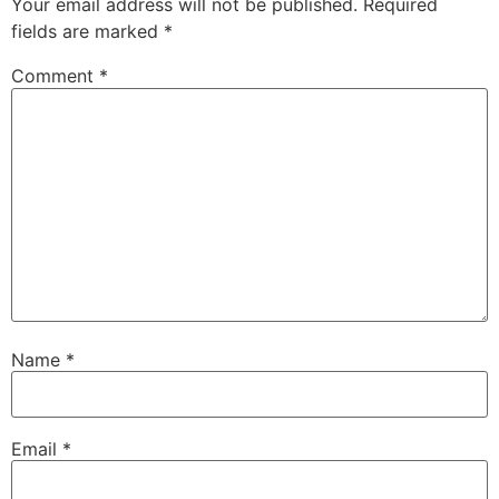
Your email address will not be published.
Required
fields are marked
*
Comment
*
Name
*
Email
*