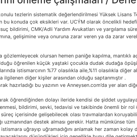
konulu tezlerin sistematik değerlendirilmesi Yüksek Lisans Te
in bu konuda çok eksikleri var. UCÝM olarak öncelikli hede
uç bildirimi, CMK/Adli Yardım Avukatları ve yargılama süreçle
mına, gelişimine veya onuruna zarar veren ya da zarar verebi
a gözlemleyecek olursan hemen paniğe kapılma, mantıklı açık
olduğu öğrenilen küçük yaştaki çocukla dudak dudağa öpüşüp
arında istismarcının %77 olasılıkla aile,%11 olasılıkla diğer 
a ilgilenen diğer kişiler arasından olduğu saptanmıştır .
rak hazırladığı bu yazının ve Anneysen.com’da yer alan diğe
arak öğrendiğinden dolayı ileride kendisi de şiddet uygulaya
lenmesi, bildirimi, sevki, tedavisi ve takibinde önemli bir r
üreç içerisinde gelişebilecek olası travmalardan koruyabili
ğı uzmanından destek alması gerekir. Hatta mümkünse tüm ai
 istismara uğrayıp uğramadığını anlamak her zaman kolay de
yacaklarını düşündükleri için genellikle bunu dile getirmek