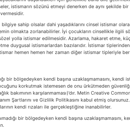
 iseler, istismarın sözünü etmeyi denerken de aynı şekilde bi
vermesidir.
i bilgiye sahip olsalar dahi yaşadıklarını cinsel istismar olar
 emin olmakta zorlanabilirler. İyi çocukların cinsellikle ilgili
 sözel yolla istismar edilmesidir. Azarlama, hakaret etme,
 duygusal istismarlardan bazılarıdır. İstismar tiplerinden b
istismar hemen hemen her zaman diğer istismar tipleriyle ber
ığı bir bölgedeyken kendi başına uzaklaşmamasını, kendi ist
çocuğunu korkutmak istemesen de onu ürkütmeden güvenliğin 
sağlık bakımının karşılanmaması)’dır. Metin Creative Common
lanım Şartlarını ve Gizlilik Politikasını kabul etmiş olursunuz
larının kendi rızaları ile gerçekleştiğine inanabilirler.
nımadığı bir bölgedeyken kendi başına uzaklaşmamasını, kend
n.