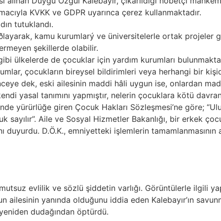
i alınan Duygu Özgül Kalebayır, çıkarıldığı nöbetçi mahkem
k amacıyla KVKK ve GDPR uyarınca çerez kullanmaktadır.
dın tutuklandı.
ayarak, kamu kurumlarý ve üniversitelerle ortak projeler g
rmeyen şekillerde olabilir.
 gibi ülkelerde de çocuklar için yardım kurumları bulunmakt
mlar, çocukların bireysel bildirimleri veya herhangi bir kiş
nceye dek, eski ailesinin maddi hâli uygun ise, onlardan madd
endi yasal tanımını yapmıştır, nelerin çocuklara kötü davr
hinde yürürlüğe giren Çocuk Hakları Sözleşmesi’ne göre; “Ul
uk sayılır”. Aile ve Sosyal Hizmetler Bakanlığı, bir erkek ç
nı duyurdu. D.Ö.K., emniyetteki işlemlerin tamamlanmasının a
utsuz evlilik ve sözlü şiddetin varlığı. Görüntülerle ilgili 
n ailesinin yanında olduğunu iddia eden Kalebayır’ın savun
 yeniden dudağından öptürdü.