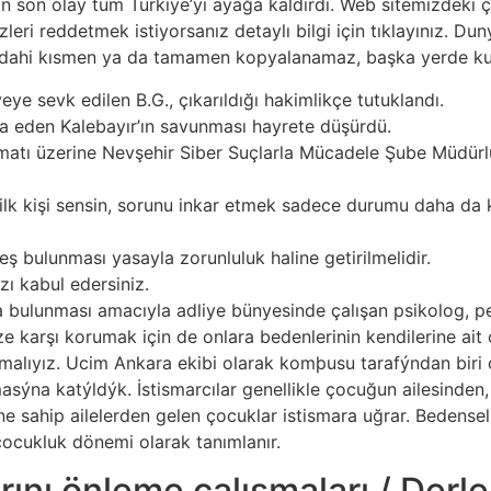
n son olay tüm Türkiye’yi ayağa kaldırdı. Web sitemizdeki çe
zleri reddetmek istiyorsanız detaylı bilgi için tıklayınız. Du
lse dahi kısmen ya da tamamen kopyalanamaz, başka yerde ku
ye sevk edilen B.G., çıkarıldığı hakimlikçe tutuklandı.
a eden Kalebayır’ın savunması hayrete düşürdü.
imatı üzerine Nevşehir Siber Suçlarla Mücadele Şube Müdürlü
lk kişi sensin, sorunu inkar etmek sadece durumu daha da k
eş bulunması yasayla zorunluluk haline getirilmelidir.
zı kabul edersiniz.
 bulunması amacıyla adliye bünyesinde çalışan psikolog, 
ize karşı korumak için de onlara bedenlerinin kendilerine ait
malıyız. Ucim Ankara ekibi olarak komþusu tarafýndan biri
sýna katýldýk. İstismarcılar genellikle çocuğun ailesinden
ine sahip ailelerden gelen çocuklar istismara uğrar. Bedensel
cukluk dönemi olarak tanımlanır.
rını önleme çalışmaları / Derl