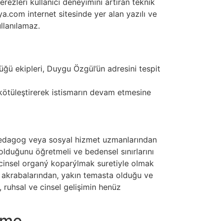
rezleri kullanıcı deneyimini artıran teknik
nya.com internet sitesinde yer alan yazılı ve
llanılamaz.
ğü ekipleri, Duygu Özgül’ün adresini tespit
ötüleştirerek istismarın devam etmesine
pedagog veya sosyal hizmet uzmanlarından
 olduğunu öğretmeli ve bedensel sınırlarını
 cinsel organý koparýlmak suretiyle olmak
, akrabalarından, yakın temasta olduğu ve
, ruhsal ve cinsel gelişimin henüz
eme