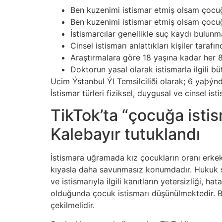
Ben kuzenimi istismar etmiş olsam çoc
Ben kuzenimi istismar etmiş olsam çocu
İstismarcılar genellikle suç kaydı bulunm
Cinsel istismarı anlattıkları kişiler taraf
Araştırmalara göre 18 yaşına kadar her 8
Doktorun yasal olarak istismarla ilgili b
Ucim Ýstanbul Ýl Temsilciliði olarak; 6 yaþý
İstismar türleri fiziksel, duygusal ve cinsel is
TikTok’ta “çocuğa isti
Kalebayır tutuklandı
İstismara uğramada kız çocukların oranı erkek 
kıyasla daha savunmasız konumdadır. Hukuk sis
ve istismarıyla ilgili kanıtların yetersizliği, 
olduğunda çocuk istismarı düşünülmektedir. Bu
çekilmelidir.