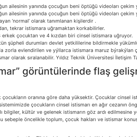
uğun ailesinin yanında çocuğun beni öptüğü videoları çek
ğun ailesinin yanında çocuğun beni öptüğü videoları çek
ayan ‘normal’ olarak tanımlanan kişilerdir .
ından, tekrar istismara uğramaktan korkabilirler.
 erkek çocuktan ve 4 kızdan biri cinsel istismara uğruyor.
ütün şüpheli durumları devlet yetkililerine bildirmekle yüküml
nda zorla evlendirilen ve yýllarca istismara maruz býrakýl
tismar olarak sıralanabilir. Yıldız Teknik Üniversitesi İletiş
smar” görüntülerinde flaş gel
çocukların oranına göre daha yüksektir. Çocuklar cinsel istis
temimizde çocukların cinsel istismarı en ağır cezanın öngö
hatalı bilgiler, kültür ve gelenek istismarın göz ardı edilmesi
 sebeple öncelikle toplum, çocuk hakları ve istismar konus