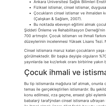
Ankara Üniversitesi Sağlık Bilimleri Enst
Fiziksel istismar, cinsel istismar, duygus
Çocukların cinsel istismar ve ihmalden ko
(Çalışkan & Sağlam, 2007).
Bu noktada ebeveyn eğitimi almak çocuk i
Şiddeti Önleme ve Rehabilitasyon Derneği’nin
700 artmıştır. Çocuk istismarı ve ihmali farkın
düzeylerinin incelenmesi Yüksek Lisans Tezi. 
Cinsel istismara maruz kalan çocukların yaşa
görülmektedir. Bir başka deyişle olguların %70
yayınlarda ise kız/erkek oranı birbirine yakın 
Çocuk ihmali ve istismar
Bu tip istismarda mağdura laf atmak, onunla cin
temas ile gerçekleştirilen istismardır. Bu şek
konu edilmesi, ırza geçme, ensest gibi eyleml
babalarý tarafýndan cinsel istismara uðraya