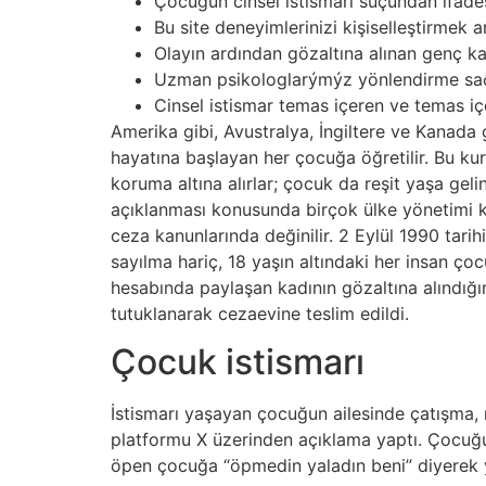
Çocuğun cinsel istismarı suçundan ifades
Bu site deneyimlerinizi kişiselleştirme
Olayın ardından gözaltına alınan genç ka
Uzman psikologlarýmýz yönlendirme saðl
Cinsel istismar temas içeren ve temas içe
Amerika gibi, Avustralya, İngiltere ve Kanada
hayatına başlayan her çocuğa öğretilir. Bu kuru
koruma altına alırlar; çocuk da reşit yaşa geli
açıklanması konusunda birçok ülke yönetimi k
ceza kanunlarında değinilir. 2 Eylül 1990 tari
sayılma hariç, 18 yaşın altındaki her insan çoc
hesabında paylaşan kadının gözaltına alındığı
tutuklanarak cezaevine teslim edildi.
Çocuk istismarı
İstismarı yaşayan çocuğun ailesinde çatışma, m
platformu X üzerinden açıklama yaptı. Çocuğu
öpen çocuğa “öpmedin yaladın beni” diyerek