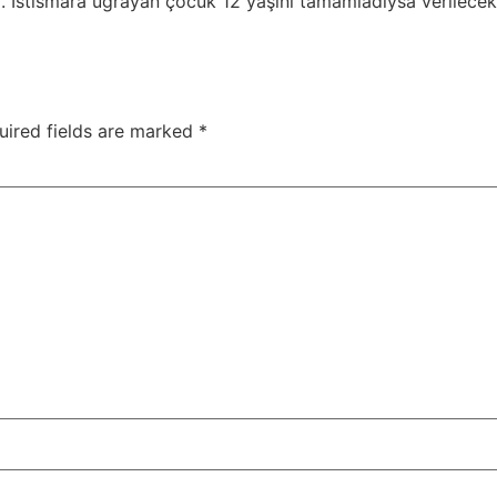
ır. İstismara uğrayan çocuk 12 yaşını tamamladıysa verilecek
uired fields are marked
*