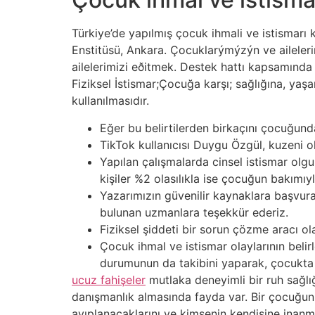
Türkiye’de yapılmış çocuk ihmali ve istismarı 
Enstitüsü, Ankara. Çocuklarýmýzýn ve aileler
ailelerimizi eðitmek. Destek hattı kapsamında s
Fiziksel İstismar;Çocuğa karşı; sağlığına, yaşa
kullanılmasıdır.
Eğer bu belirtilerden birkaçını çocuğund
TikTok kullanıcısı Duygu Özgül, kuzeni 
Yapılan çalışmalarda cinsel istismar olgul
kişiler %2 olasılıkla ise çocuğun bakımıyl
Yazarımızın güvenilir kaynaklara başvura
bulunan uzmanlara teşekkür ederiz.
Fiziksel şiddeti bir sorun çözme aracı ol
Çocuk ihmal ve istismar olaylarının belir
durumunun da takibini yaparak, çocukta s
ucuz fahişeler
mutlaka deneyimli bir ruh sağlı
danışmanlık almasında fayda var. Bir çocuğun
ayıplanacaklarını ve kimsenin kendisine inanma