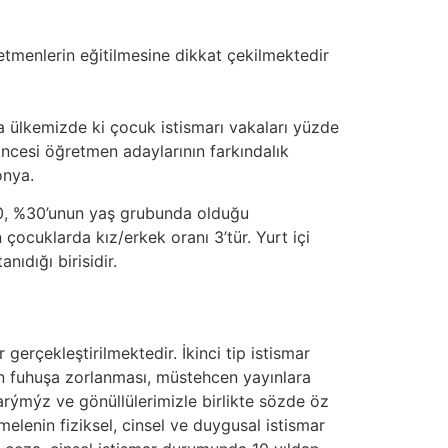
retmenlerin eğitilmesine dikkat çekilmektedir
 ülkemizde ki çocuk istismarı vakaları yüzde
 öncesi öğretmen adaylarının farkındalık
onya.
-10, %30’unun yaş grubunda olduğu
çocuklarda kız/erkek oranı 3’tür. Yurt içi
nıdığı birisidir.
gerçekleştirilmektedir. İkinci tip istismar
ğun fuhuşa zorlanması, müstehcen yayınlara
arýmýz ve gönüllülerimizle birlikte sözde öz
enin fiziksel, cinsel ve duygusal istismar