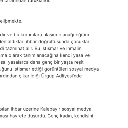
e tarafından tutuklandı.
eliþmekte.
adır ve bu kurumlara ulaşım olanağı eğitim
iden aldıkları ihbar doğrultusunda çocukları
i tazminat alır. Bu istismar ve ihmalin
anma olarak tanımlanacağına kendi yasa ve
usal yasalarca daha genç bir yaşta reşit
ocuğunu istismar ettiği görüntüleri sosyal medya
rdından çıkarıldığı Ürgüp Adliyesi’nde
yapılan ihbar üzerine Kalebayır sosyal medya
ması hayrete düşürdü. Genç kadın, kendisini