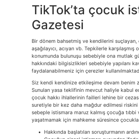
TikTok’ta çocuk i
Gazetesi
Bir dönem bahsetmiş ve kendilerini suçlayan, 
aşağılayıcı, acıyan vb. Tepkilerle karşılaşmış ol
konumunda bulunuşu sebebiyle ona mutlak güven
hakkındaki bilgisizlikleri sebebiyle yapılanı ka
faydalanabilmeniz için çerezler kullanılmaktad
Siz kendi kendinize etkileşime devam benim za
Sunulan yasa teklifinin mevcut haliyle kabul ed
çocuk hakkı ihlallerinin failleri lehine bir cez
suretiyle bir kez daha mağdur edilmesi riskini 
sebeple istismara maruz kalmış çocuğa tıbbi 
yaşatmamak için mahkeme süresince çocukların
Hakkında başlatılan soruşturmanın ardınd