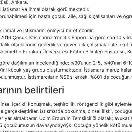
itüsü, Ankara.
al istismar ve ihmal olarak görülmektedir.
runabilmesi için başta çocuk, aile, sağlık çalışanları ve öğ
hmal ve istismarını önleyici bir etmendir.
 2016 Çocuk İstismarına Yönelik Raporu’na göre son 10 yılda
dalık ölçeklerinin geçerlik ve güvenirlik çalışmaları ile okul
Necmettin Erbakan Üniversitesi Eğitim Bilimleri Enstitüsü, K
 göre dağılımları incelendiğinde; %30’unun 2-5, %40’ının 6
’ini küçük yaş grubu oluşturmaktadır. İstismara maruz kalan 
bulunmuştur. İstismarcıların %96’sı erkek, %80’i de çocuğun ta
ının belirtileri
sel içerikli konuşmak, teşhircilik, röntgencilik gibi eylemler 
ilde gerçekleştirilen istismarda dokunma, cinsel ilişki, çocu
er yer almaktadır. Ucim Erzurum Temsilciliði olarak; avukatl
n 5 çocuðumuzun davasýndaydýk. Çocuğa yönelik kötü muamel