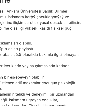
zi. Ankara Üniversitesi Sağlık Bilimleri
fimiz istismara karþý çocuklarýmýzý ve
rine ilişkin ücretsiz yasal destek alabilirsin.
lme olasılığı yüksek, kasıtlı fiziksel güç
lamaları olabilir.
 o anları paylaştı.
akrabalar, %5 olasılıkla bakımla ilgisi olmayan
r içeriklerin yayına çıkmasında katkıda
n bir eş/ebeveyn olabilir.
ol üstlenen adlî makamlar çocuğun psikolojik
r.
lenin nitelikli ve deneyimli bir uzmandan
ğil. İstismara uğrayan çocuklar,
ten korkuyorlar. Cinsel istismar anında