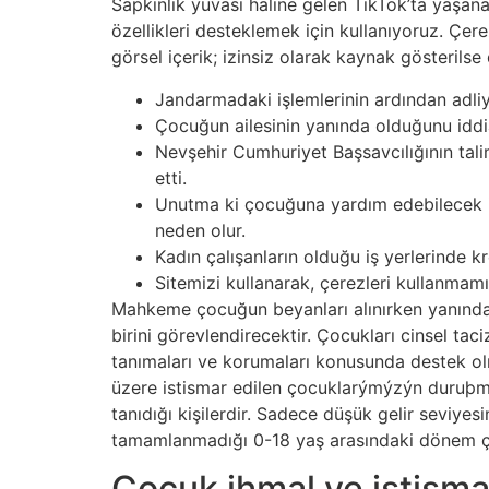
Sapkınlık yuvası haline gelen TikTok’ta yaşana
özellikleri desteklemek için kullanıyoruz. Çere
görsel içerik; izinsiz olarak kaynak gösteri
Jandarmadaki işlemlerinin ardından adliye
Çocuğun ailesinin yanında olduğunu iddi
Nevşehir Cumhuriyet Başsavcılığının tal
etti.
Unutma ki çocuğuna yardım edebilecek i
neden olur.
Kadın çalışanların olduğu iş yerlerinde kr
Sitemizi kullanarak, çerezleri kullanmamı
Mahkeme çocuğun beyanları alınırken yanında
birini görevlendirecektir. Çocukları cinsel tac
tanımaları ve korumaları konusunda destek ol
üzere istismar edilen çocuklarýmýzýn duruþma
tanıdığı kişilerdir. Sadece düşük gelir seviyes
tamamlanmadığı 0-18 yaş arasındaki dönem ço
Çocuk ihmal ve istisma