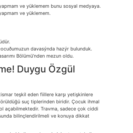
im yapmam ve yüklemem bunu sosyal medyaya.
im yapmam ve yüklemem.
üdür.
an çocuðumuzun davasýnda hazýr bulunduk.
im Tasarımı Bölümü’nden mezun oldu.
işme! Duygu Özgül
mar teşkil eden fiillere karşı yetişkinlere
rüldüğü suç tiplerinden biridir. Çocuk ihmal
ne yol açabilmektedir. Travma, sadece çok ciddi
unda bilinçlendirilmeli ve konuya dikkat