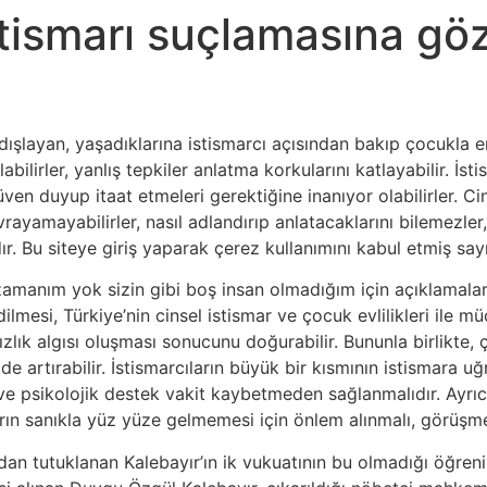
stismarı suçlamasına gö
dışlayan, yaşadıklarına istismarcı açısından bakıp çocukla
abilirler, yanlış tepkiler anlatma korkularını katlayabilir. İst
 duyup itaat etmeleri gerektiğine inanıyor olabilirler. Cins
vrayamayabilirler, nasıl adlandırıp anlatacaklarını bilemezler
ır. Bu siteye giriş yaparak çerez kullanımını kabul etmiş say
manım yok sizin gibi boş insan olmadığım için açıklamalarımı
ilmesi, Türkiye’nin cinsel istismar ve çocuk evlilikleri ile m
asızlık algısı oluşması sonucunu doğurabilir. Bununla birlikte, 
de artırabilir. İstismarcıların büyük bir kısmının istismara 
ve psikolojik destek vakit kaybetmeden sağlanmalıdır. Ayr
 sanıkla yüz yüze gelmemesi için önlem alınmalı, görüşmele
an tutuklanan Kalebayır’ın ik vukuatının bu olmadığı öğrenil