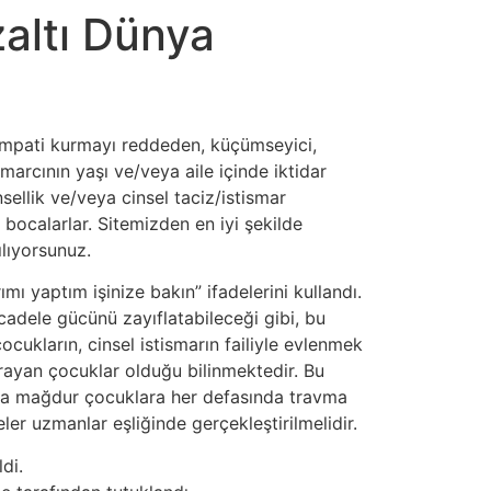
zaltı Dünya
 empati kurmayı reddeden, küçümseyici,
ismarcının yaşı ve/veya aile içinde iktidar
ellik ve/veya cinsel taciz/istismar
, bocalarlar. Sitemizden en iyi şekilde
ılıyorsunuz.
 yaptım işinize bakın” ifadelerini kullandı.
ücadele gücünü zayıflatabileceği gibi, bu
çocukların, cinsel istismarın failiyle evlenmek
uğrayan çocuklar olduğu bilinmektedir. Bu
ıca mağdur çocuklara her defasında travma
r uzmanlar eşliğinde gerçekleştirilmelidir.
di.