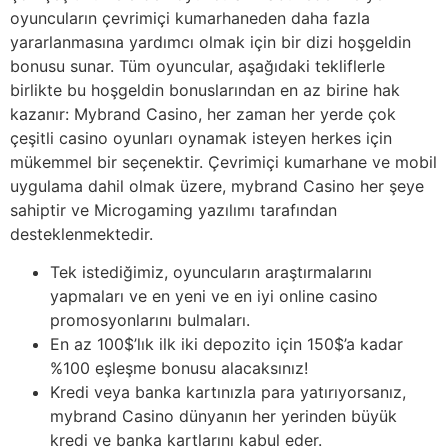
oyuncuların çevrimiçi kumarhaneden daha fazla
yararlanmasına yardımcı olmak için bir dizi hoşgeldin
bonusu sunar. Tüm oyuncular, aşağıdaki tekliflerle
birlikte bu hoşgeldin bonuslarından en az birine hak
kazanır: Mybrand Casino, her zaman her yerde çok
çeşitli casino oyunları oynamak isteyen herkes için
mükemmel bir seçenektir. Çevrimiçi kumarhane ve mobil
uygulama dahil olmak üzere, mybrand Casino her şeye
sahiptir ve Microgaming yazılımı tarafından
desteklenmektedir.
Tek istediğimiz, oyuncuların araştırmalarını
yapmaları ve en yeni ve en iyi online casino
promosyonlarını bulmaları.
En az 100$’lık ilk iki depozito için 150$’a kadar
%100 eşleşme bonusu alacaksınız!
Kredi veya banka kartınızla para yatırıyorsanız,
mybrand Casino dünyanın her yerinden büyük
kredi ve banka kartlarını kabul eder.