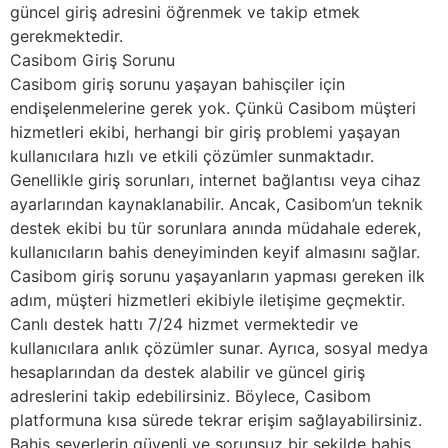
güncel giriş adresini öğrenmek ve takip etmek
gerekmektedir.
Casibom Giriş Sorunu
Casibom giriş sorunu yaşayan bahisçiler için
endişelenmelerine gerek yok. Çünkü Casibom müşteri
hizmetleri ekibi, herhangi bir giriş problemi yaşayan
kullanıcılara hızlı ve etkili çözümler sunmaktadır.
Genellikle giriş sorunları, internet bağlantısı veya cihaz
ayarlarından kaynaklanabilir. Ancak, Casibom’un teknik
destek ekibi bu tür sorunlara anında müdahale ederek,
kullanıcıların bahis deneyiminden keyif almasını sağlar.
Casibom giriş sorunu yaşayanların yapması gereken ilk
adım, müşteri hizmetleri ekibiyle iletişime geçmektir.
Canlı destek hattı 7/24 hizmet vermektedir ve
kullanıcılara anlık çözümler sunar. Ayrıca, sosyal medya
hesaplarından da destek alabilir ve güncel giriş
adreslerini takip edebilirsiniz. Böylece, Casibom
platformuna kısa sürede tekrar erişim sağlayabilirsiniz.
Bahis severlerin güvenli ve sorunsuz bir şekilde bahis