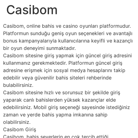
Casibom
Casibom, online bahis ve casino oyunları platformudur.
Platformun sunduğu geniş oyun seçenekleri ve avantajlı
bonus kampanyalarıyla kullanıcılarına keyifli ve kazançlı
bir oyun deneyimi sunmaktadır.
Casibom sitesine giriş yapmak için güncel giriş adresini
kullanmanız gerekmektedir. Platformun güncel giriş
adresine erişmek için sosyal medya hesaplarını takip
edebilir veya güvenilir bahis siteleri rehberinde
bulabilirsiniz.
Casibom sitesine hızlı ve sorunsuz bir şekilde giriş
yaparak canlı bahislerden yüksek kazançlar elde
edebilirsiniz. Mobil giriş seçeneği sayesinde istediğiniz
zaman ve yerde bahis yapma imkanına sahip
olabilirsiniz.
Casibom Giriş
Casibom, bahis severlerin en çok tercih ettiği