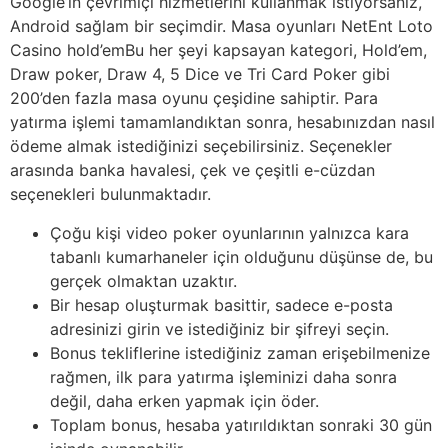
Google’ın çevrimiçi hizmetlerini kullanmak istiyorsanız,
Android sağlam bir seçimdir. Masa oyunları NetEnt Loto
Casino hold’emBu her şeyi kapsayan kategori, Hold’em,
Draw poker, Draw 4, 5 Dice ve Tri Card Poker gibi
200’den fazla masa oyunu çeşidine sahiptir. Para
yatırma işlemi tamamlandıktan sonra, hesabınızdan nasıl
ödeme almak istediğinizi seçebilirsiniz. Seçenekler
arasında banka havalesi, çek ve çeşitli e-cüzdan
seçenekleri bulunmaktadır.
Çoğu kişi video poker oyunlarının yalnızca kara
tabanlı kumarhaneler için olduğunu düşünse de, bu
gerçek olmaktan uzaktır.
Bir hesap oluşturmak basittir, sadece e-posta
adresinizi girin ve istediğiniz bir şifreyi seçin.
Bonus tekliflerine istediğiniz zaman erişebilmenize
rağmen, ilk para yatırma işleminizi daha sonra
değil, daha erken yapmak için öder.
Toplam bonus, hesaba yatırıldıktan sonraki 30 gün