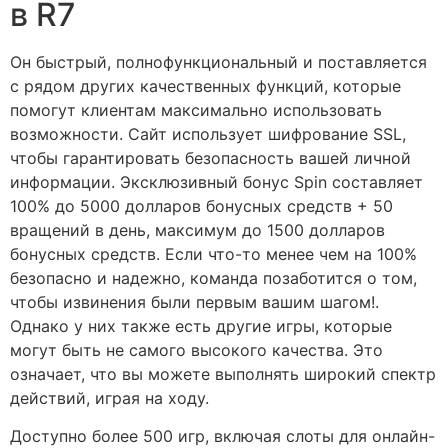
в R7
Он быстрый, полнофункциональный и поставляется
с рядом других качественных функций, которые
помогут клиентам максимально использовать
возможности. Сайт использует шифрование SSL,
чтобы гарантировать безопасность вашей личной
информации. Эксклюзивный бонус Spin составляет
100% до 5000 долларов бонусных средств + 50
вращений в день, максимум до 1500 долларов
бонусных средств. Если что-то менее чем на 100%
безопасно и надежно, команда позаботится о том,
чтобы извинения были первым вашим шагом!.
Однако у них также есть другие игры, которые
могут быть не самого высокого качества. Это
означает, что вы можете выполнять широкий спектр
действий, играя на ходу.
Доступно более 500 игр, включая слоты для онлайн-