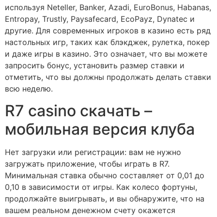
используя Neteller, Banker, Azadi, EuroBonus, Habanas,
Entropay, Trustly, Paysafecard, EcoPayz, Dynatec и
другие. Для современных игроков в казино есть ряд
настольных игр, таких как блэкджек, рулетка, покер
и даже игры в казино. Это означает, что вы можете
запросить бонус, установить размер ставки и
отметить, что вы должны продолжать делать ставки
всю неделю.
R7 casino скачать –
мобильная версия клуба
Нет загрузки или регистрации: вам не нужно
загружать приложение, чтобы играть в R7.
Минимальная ставка обычно составляет от 0,01 до
0,10 в зависимости от игры. Как колесо фортуны,
продолжайте выигрывать, и вы обнаружите, что на
вашем реальном денежном счету окажется