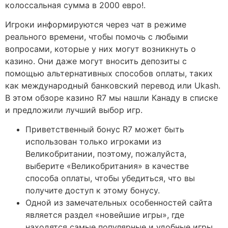
колоссальная сумма в 2000 евро!.
Игроки информируются через чат в режиме
реального времени, чтобы помочь с любыми
вопросами, которые у них могут возникнуть о
казино. Они даже могут вносить депозиты с
помощью альтернативных способов оплаты, таких
как международный банковский перевод или Ukash.
В этом обзоре казино R7 мы нашли Канаду в списке
и предложили лучший выбор игр.
Приветственный бонус R7 может быть
использован только игроками из
Великобритании, поэтому, пожалуйста,
выберите «Великобритания» в качестве
способа оплаты, чтобы убедиться, что вы
получите доступ к этому бонусу.
Одной из замечательных особенностей сайта
является раздел «новейшие игры», где
находятся самые популярные и удобные игры.