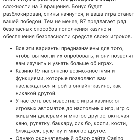
сложности на 3 вращения. Бонус будет
разблокирован, спины начнутся, и ваша игра станет
вашей победой. Тем не менее, R7 предлагает ряд
безопасных способов пополнения казино и
обеспечения безопасности средств своих игроков.
Все эти варианты предназначены для того,
чтобы вы могли их опробовать, и они позволят
вам изучить и узнать больше об играх.
Казино R7 наполнено возможностями и
функциями, которые позволяют вам
наслаждаться игрой в онлайн-казино, как
никакой другой.
У нас есть все известные игры казино: от
игровых автоматов до настольных игр, игр с
живыми дилерами и многое другое, включая
кено, рулетку, баккару, сик бо, кости, кости,
блэкджек, рулетку и многое другое.
Однако окончательный обзор сайта Casino