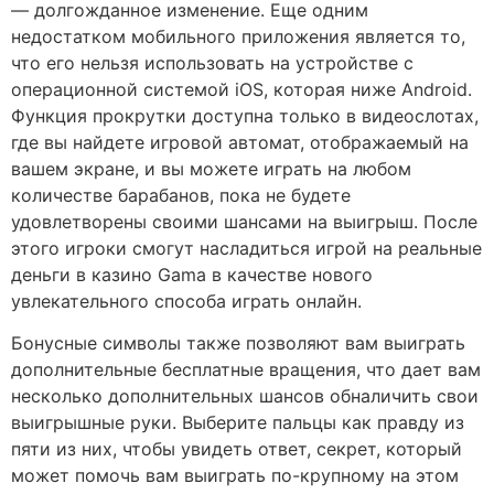
— долгожданное изменение. Еще одним
недостатком мобильного приложения является то,
что его нельзя использовать на устройстве с
операционной системой iOS, которая ниже Android.
Функция прокрутки доступна только в видеослотах,
где вы найдете игровой автомат, отображаемый на
вашем экране, и вы можете играть на любом
количестве барабанов, пока не будете
удовлетворены своими шансами на выигрыш. После
этого игроки смогут насладиться игрой на реальные
деньги в казино Gama в качестве нового
увлекательного способа играть онлайн.
Бонусные символы также позволяют вам выиграть
дополнительные бесплатные вращения, что дает вам
несколько дополнительных шансов обналичить свои
выигрышные руки. Выберите пальцы как правду из
пяти из них, чтобы увидеть ответ, секрет, который
может помочь вам выиграть по-крупному на этом