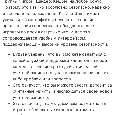
Крупный игрок; Дандер; Кэшбэк на любой бонус.
Поэтому это казино абсолютно безопасно, надежно
и весело в использовании. Казино Gama имеет
уникальный интерфейс и бесплатные онлайн-
предсказания гороскопа, чтобы давать советы
игрокам во время азартных игр. И все это
сопровождается удобным интерфейсом,
поддерживающим высокий уровень безопасности.
Будьте уверены, что вы сможете связаться с
нашей службой поддержки клиентов в любой
момент в течение срока действия вашей
учетной записи в случае возникновения каких-
либо проблем или вопросов.
Это означает, что вы можете внести депозит за
считанные минуты и наслаждаться своей новой
учетной записью.
Это означает, что мы даем вам возможность
играть в бесплатные игровые автоматы,