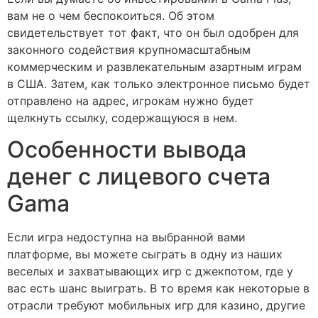
вам не о чем беспокоиться. Об этом
свидетельствует тот факт, что он был одобрен для
законного содействия крупномасштабным
коммерческим и развлекательным азартным играм
в США. Затем, как только электронное письмо будет
отправлено на адрес, игрокам нужно будет
щелкнуть ссылку, содержащуюся в нем.
Особенности вывода
денег с лицевого счета
Gama
Если игра недоступна на выбранной вами
платформе, вы можете сыграть в одну из наших
веселых и захватывающих игр с джекпотом, где у
вас есть шанс выиграть. В то время как некоторые в
отрасли требуют мобильных игр для казино, другие