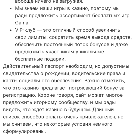
вообще ничего не загружая.
Мы знаем наши игры в казино, поэтому мы
рады предложить ассортимент бесплатных игр
Gama.
VIP-клуб — это отличный способ увеличить
свои лимиты, сократить время вывода средств,
обеспечить постоянный поток бонусов и даже
предложить участникам уникальные
бесплатные подарки.
Действительный паспорт необходим, но допустимы
свидетельства о рождении, водительские права и
карты социального обеспечения. Важно отметить,
что это казино предлагает потрясающий бонус за
регистрацию. Короче говоря, сайт может многое
предложить игорному сообществу, и мы рады
видеть, что ждет казино в будущем. Длинный
список способов оплаты очень привлекателен, но
мы считаем, что некоторые условия немного
сформулированы.