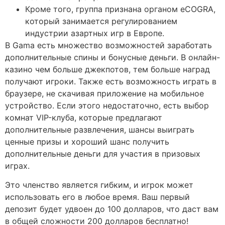
Кроме того, группа признана органом eCOGRA,
который занимается регулированием
индустрии азартных игр в Европе.
В Gama есть множество возможностей заработать
дополнительные спины и бонусные деньги. В онлайн-
казино чем больше джекпотов, тем больше наград
получают игроки. Также есть возможность играть в
браузере, не скачивая приложение на мобильное
устройство. Если этого недостаточно, есть выбор
комнат VIP-клуба, которые предлагают
дополнительные развлечения, шансы выиграть
ценные призы и хороший шанс получить
дополнительные деньги для участия в призовых
играх.
Это членство является гибким, и игрок может
использовать его в любое время. Ваш первый
депозит будет удвоен до 100 долларов, что даст вам
в общей сложности 200 долларов бесплатно!