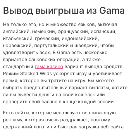
Вывод выигрыша из Gama
Не только это, но и множество языков, включая
английский, немецкий, французский, испанский,
итальянский, греческий, индонезийский,
норвежский, португальский и шведский, чтобы
удовлетворить всех. В Gama есть несколько
вариантов банковских операций, а также
стандартный
гама казино
вариант вывода средств.
Режим Stacked Wilds ускоряет игру и увеличивает
время, которое вы тратите на игру. Вы можете
выбрать предпочтительный вариант выплаты, хотите
ли вы вывести деньги на свой кошелек или
проверить свой баланс в конце каждой сессии.
Есть сайты, которые используют всплывающую
рекламу, которая очень раздражает, поэтому
сдержанный логотип и быстрая загрузка веб-сайта