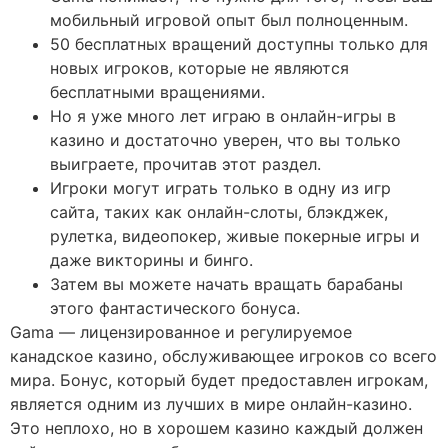
мобильный игровой опыт был полноценным.
50 бесплатных вращений доступны только для
новых игроков, которые не являются
бесплатными вращениями.
Но я уже много лет играю в онлайн-игры в
казино и достаточно уверен, что вы только
выиграете, прочитав этот раздел.
Игроки могут играть только в одну из игр
сайта, таких как онлайн-слоты, блэкджек,
рулетка, видеопокер, живые покерные игры и
даже викторины и бинго.
Затем вы можете начать вращать барабаны
этого фантастического бонуса.
Gama — лицензированное и регулируемое
канадское казино, обслуживающее игроков со всего
мира. Бонус, который будет предоставлен игрокам,
является одним из лучших в мире онлайн-казино.
Это неплохо, но в хорошем казино каждый должен