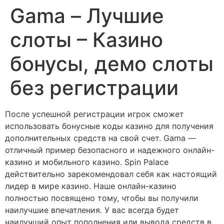
Gama – Лучшие
слоты – Казино
бонусы, демо слоты
без регистрации
После успешной регистрации игрок сможет
использовать бонусные коды казино для получения
дополнительных средств на свой счет. Gama —
отличный пример безопасного и надежного онлайн-
казино и мобильного казино. Spin Palace
действительно зарекомендовал себя как настоящий
лидер в мире казино. Наше онлайн-казино
полностью посвящено тому, чтобы вы получили
наилучшие впечатления. У вас всегда будет
наилучший опыт пополнения или вывода средств в