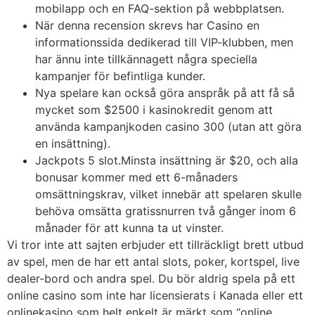
mobilapp och en FAQ-sektion på webbplatsen.
När denna recension skrevs har Casino en
informationssida dedikerad till VIP-klubben, men
har ännu inte tillkännagett några speciella
kampanjer för befintliga kunder.
Nya spelare kan också göra anspråk på att få så
mycket som $2500 i kasinokredit genom att
använda kampanjkoden casino 300 (utan att göra
en insättning).
Jackpots 5 slot.Minsta insättning är $20, och alla
bonusar kommer med ett 6-månaders
omsättningskrav, vilket innebär att spelaren skulle
behöva omsätta gratissnurren två gånger inom 6
månader för att kunna ta ut vinster.
Vi tror inte att sajten erbjuder ett tillräckligt brett utbud
av spel, men de har ett antal slots, poker, kortspel, live
dealer-bord och andra spel. Du bör aldrig spela på ett
online casino som inte har licensierats i Kanada eller ett
onlinekasino som helt enkelt är märkt som “online