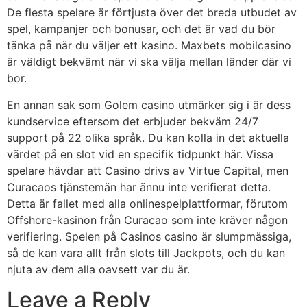
De flesta spelare är förtjusta över det breda utbudet av
spel, kampanjer och bonusar, och det är vad du bör
tänka på när du väljer ett kasino. Maxbets mobilcasino
är väldigt bekvämt när vi ska välja mellan länder där vi
bor.
En annan sak som Golem casino utmärker sig i är dess
kundservice eftersom det erbjuder bekväm 24/7
support på 22 olika språk. Du kan kolla in det aktuella
värdet på en slot vid en specifik tidpunkt här. Vissa
spelare hävdar att Casino drivs av Virtue Capital, men
Curacaos tjänstemän har ännu inte verifierat detta.
Detta är fallet med alla onlinespelplattformar, förutom
Offshore-kasinon från Curacao som inte kräver någon
verifiering. Spelen på Casinos casino är slumpmässiga,
så de kan vara allt från slots till Jackpots, och du kan
njuta av dem alla oavsett var du är.
Leave a Reply