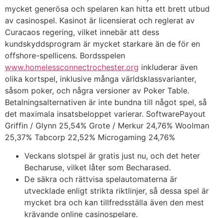
mycket generösa och spelaren kan hitta ett brett utbud
av casinospel. Kasinot är licensierat och reglerat av
Curacaos regering, vilket innebär att dess
kundskyddsprogram är mycket starkare än de för en
offshore-spellicens. Bordsspelen
www.homelessconnectrochester.org
inkluderar även
olika kortspel, inklusive många världsklassvarianter,
såsom poker, och några versioner av Poker Table.
Betalningsalternativen är inte bundna till något spel, så
det maximala insatsbeloppet varierar. SoftwarePayout
Griffin / Glynn 25,54% Grote / Merkur 24,76% Woolman
25,37% Tabcorp 22,52% Microgaming 24,76%
Veckans slotspel är gratis just nu, och det heter
Becharuse, vilket låter som Becharased.
De säkra och rättvisa spelautomaterna är
utvecklade enligt strikta riktlinjer, så dessa spel är
mycket bra och kan tillfredsställa även den mest
krävande online casinospelare.