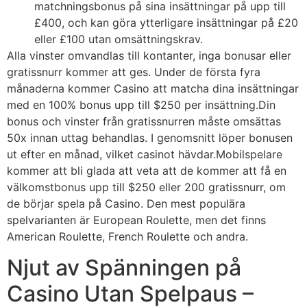
matchningsbonus på sina insättningar på upp till
£400, och kan göra ytterligare insättningar på £20
eller £100 utan omsättningskrav.
Alla vinster omvandlas till kontanter, inga bonusar eller
gratissnurr kommer att ges. Under de första fyra
månaderna kommer Casino att matcha dina insättningar
med en 100% bonus upp till $250 per insättning.Din
bonus och vinster från gratissnurren måste omsättas
50x innan uttag behandlas. I genomsnitt löper bonusen
ut efter en månad, vilket casinot hävdar.Mobilspelare
kommer att bli glada att veta att de kommer att få en
välkomstbonus upp till $250 eller 200 gratissnurr, om
de börjar spela på Casino. Den mest populära
spelvarianten är European Roulette, men det finns
American Roulette, French Roulette och andra.
Njut av Spänningen på
Casino Utan Spelpaus –