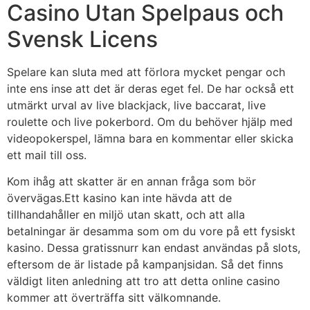
Casino Utan Spelpaus och
Svensk Licens
Spelare kan sluta med att förlora mycket pengar och
inte ens inse att det är deras eget fel. De har också ett
utmärkt urval av live blackjack, live baccarat, live
roulette och live pokerbord. Om du behöver hjälp med
videopokerspel, lämna bara en kommentar eller skicka
ett mail till oss.
Kom ihåg att skatter är en annan fråga som bör
övervägas.Ett kasino kan inte hävda att de
tillhandahåller en miljö utan skatt, och att alla
betalningar är desamma som om du vore på ett fysiskt
kasino. Dessa gratissnurr kan endast användas på slots,
eftersom de är listade på kampanjsidan. Så det finns
väldigt liten anledning att tro att detta online casino
kommer att överträffa sitt välkomnande.