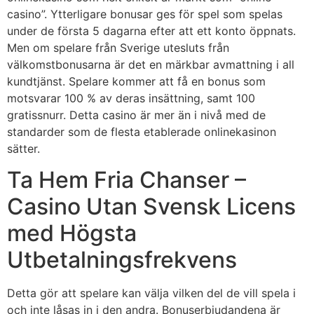
casino”. Ytterligare bonusar ges för spel som spelas
under de första 5 dagarna efter att ett konto öppnats.
Men om spelare från Sverige utesluts från
välkomstbonusarna är det en märkbar avmattning i all
kundtjänst. Spelare kommer att få en bonus som
motsvarar 100 % av deras insättning, samt 100
gratissnurr. Detta casino är mer än i nivå med de
standarder som de flesta etablerade onlinekasinon
sätter.
Ta Hem Fria Chanser –
Casino Utan Svensk Licens
med Högsta
Utbetalningsfrekvens
Detta gör att spelare kan välja vilken del de vill spela i
och inte låsas in i den andra. Bonuserbjudandena är