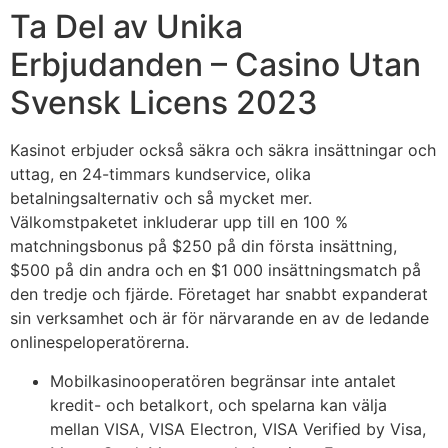
Ta Del av Unika
Erbjudanden – Casino Utan
Svensk Licens 2023
Kasinot erbjuder också säkra och säkra insättningar och
uttag, en 24-timmars kundservice, olika
betalningsalternativ och så mycket mer.
Välkomstpaketet inkluderar upp till en 100 %
matchningsbonus på $250 på din första insättning,
$500 på din andra och en $1 000 insättningsmatch på
den tredje och fjärde. Företaget har snabbt expanderat
sin verksamhet och är för närvarande en av de ledande
onlinespeloperatörerna.
Mobilkasinooperatören begränsar inte antalet
kredit- och betalkort, och spelarna kan välja
mellan VISA, VISA Electron, VISA Verified by Visa,