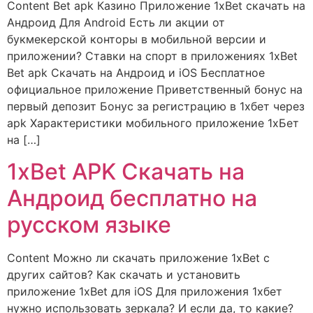
Content Bet apk Казино Приложение 1xBet скачать на
Андроид Для Android Есть ли акции от
букмекерской конторы в мобильной версии и
приложении? Ставки на спорт в приложениях 1xBet
Bet apk Скачать на Андроид и iOS Бесплатное
официальное приложение Приветственный бонус на
первый депозит Бонус за регистрацию в 1хбет через
apk Характеристики мобильного приложение 1хБет
на […]
1xBet APK Скачать на
Андроид бесплатно на
русском языке
Content Можно ли скачать приложение 1xBet с
других сайтов? Как скачать и установить
приложение 1xBet для iOS Для приложения 1xбет
нужно использовать зеркала? И если да, то какие?