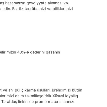
daş hesabınızın qeydiyyata alınması və
edin. Biz öz təcrübəmizi və biliklərimizi
gəlirimizin 40%-ə qədərini qazanın
və ani pul çıxarma üsulları. Brendimizi bütün
mizi daim təkmilləşdiririk Xüsusi loyallıq
Tərəfdaş linkinizlə promo materiallarınızı