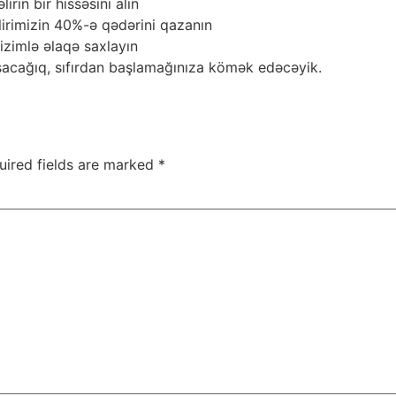
irin bir hissəsini alın
əlirimizin 40%-ə qədərini qazanın
izimlə əlaqə saxlayın
aşacağıq, sıfırdan başlamağınıza kömək edəcəyik.
uired fields are marked
*