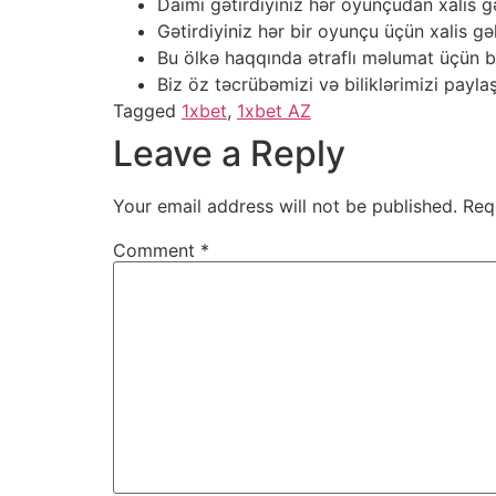
Daimi gətirdiyiniz hər oyunçudan xalis gəl
Gətirdiyiniz hər bir oyunçu üçün xalis g
Bu ölkə haqqında ətraflı məlumat üçün b
Biz öz təcrübəmizi və biliklərimizi payl
Tagged
1xbet
,
1xbet AZ
Leave a Reply
Your email address will not be published.
Req
Comment
*