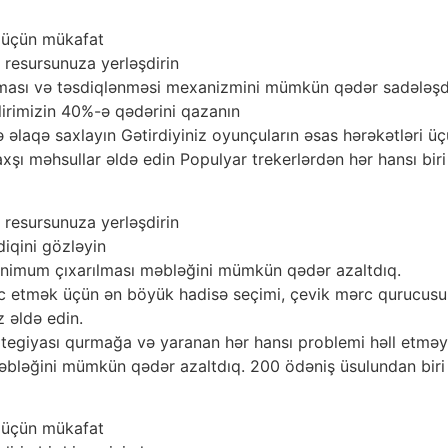
i üçün mükafat
ı resursunuza yerləşdirin
ınması və təsdiqlənməsi mexanizmini mümkün qədər sadələşd
əlirimizin 40%-ə qədərini qazanın
 əlaqə saxlayın Gətirdiyiniz oyunçuların əsas hərəkətləri 
axşı məhsullar əldə edin Populyar trekerlərdən hər hansı bir
ı resursunuza yerləşdirin
iqini gözləyin
minimum çıxarılması məbləğini mümkün qədər azaltdıq.
 etmək üçün ən böyük hadisə seçimi, çevik mərc qurucusu, r
z əldə edin.
tegiyası qurmağa və yaranan hər hansı problemi həll etməy
bləğini mümkün qədər azaltdıq. 200 ödəniş üsulundan biri il
i üçün mükafat