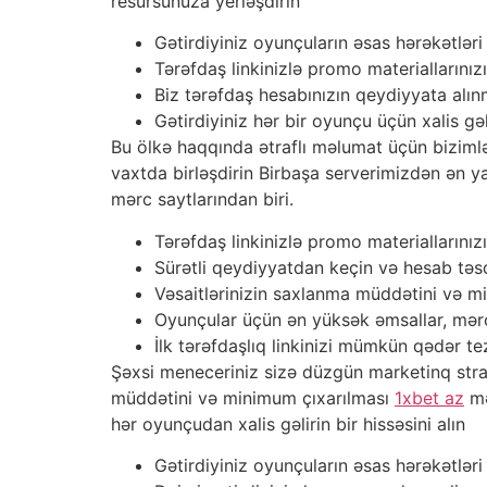
resursunuza yerləşdirin
Gətirdiyiniz oyunçuların əsas hərəkətlər
Tərəfdaş linkinizlə promo materiallarınız
Biz tərəfdaş hesabınızın qeydiyyata al
Gətirdiyiniz hər bir oyunçu üçün xalis g
Bu ölkə haqqında ətraflı məlumat üçün bizimlə
vaxtda birləşdirin Birbaşa serverimizdən ən y
mərc saytlarından biri.
Tərəfdaş linkinizlə promo materiallarınız
Sürətli qeydiyyatdan keçin və hesab təsd
Vəsaitlərinizin saxlanma müddətini və 
Oyunçular üçün ən yüksək əmsallar, mərc
İlk tərəfdaşlıq linkinizi mümkün qədər te
Şəxsi meneceriniz sizə düzgün marketinq stra
müddətini və minimum çıxarılması
1xbet az
mə
hər oyunçudan xalis gəlirin bir hissəsini alın
Gətirdiyiniz oyunçuların əsas hərəkətlər