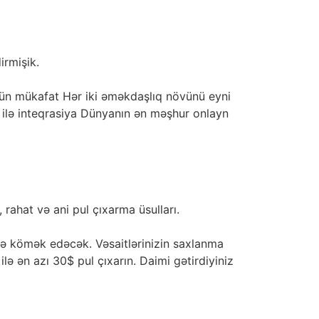
irmişik.
üçün mükafat Hər iki əməkdaşlıq növünü eyni
i ilə inteqrasiya Dünyanın ən məşhur onlayn
ahat və ani pul çıxarma üsulları.
ə kömək edəcək. Vəsaitlərinizin saxlanma
ə ən azı 30$ pul çıxarın. Daimi gətirdiyiniz