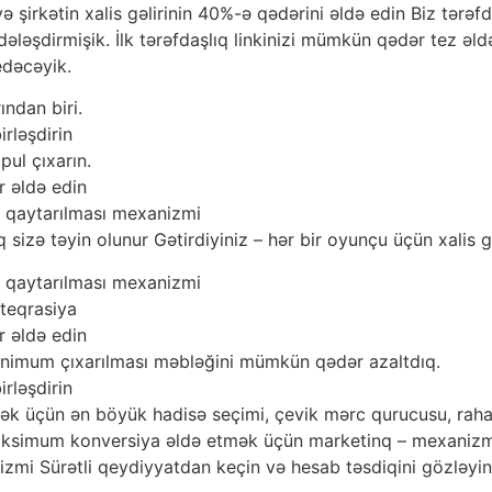
şirkətin xalis gəlirinin 40%-ə qədərini əldə edin Biz tərəf
şdirmişik. İlk tərəfdaşlıq linkinizi mümkün qədər tez əldə 
edəcəyik.
ndan biri.
rləşdirin
pul çıxarın.
r əldə edin
n qaytarılması mexanizmi
 sizə təyin olunur Gətirdiyiniz – hər bir oyunçu üçün xalis 
n qaytarılması mexanizmi
nteqrasiya
r əldə edin
minimum çıxarılması məbləğini mümkün qədər azaltdıq.
rləşdirin
k üçün ən böyük hadisə seçimi, çevik mərc qurucusu, rahat 
simum konversiya əldə etmək üçün marketinq – mexanizmləri
zmi Sürətli qeydiyyatdan keçin və hesab təsdiqini gözləyin 