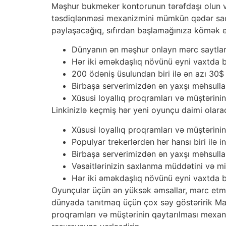
Məşhur bukmeker kontorunun tərəfdaşı olun və 
təsdiqlənməsi mexanizmini mümkün qədər sadələ
paylaşacağıq, sıfırdan başlamağınıza kömək 
Dünyanın ən məşhur onlayn mərc saytları
Hər iki əməkdaşlıq növünü eyni vaxtda bi
200 ödəniş üsulundan biri ilə ən azı 30$ 
Birbaşa serverimizdən ən yaxşı məhsulla
Xüsusi loyallıq proqramları və müştərini
Linkinizlə keçmiş hər yeni oyunçu daimi olaraq
Xüsusi loyallıq proqramları və müştərini
Populyar trekerlərdən hər hansı biri ilə i
Birbaşa serverimizdən ən yaxşı məhsulla
Vəsaitlərinizin saxlanma müddətini və 
Hər iki əməkdaşlıq növünü eyni vaxtda bi
Oyunçular üçün ən yüksək əmsallar, mərc etmə
dünyada tanıtmaq üçün çox səy göstəririk Mak
proqramları və müştərinin qaytarılması mexani